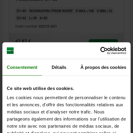
D1=65
DESIGNATION=PRISM INSERT
D MAX.=100
D MIN.=22
D2=62
L=38
A=56
Order number:
02210-021
47,87 €
DETAILS
plus sales tax
plus shipping costs
Consentement
Détails
À propos des cookies
DETAILS
Ce site web utilise des cookies.
CAD
Les cookies nous permettent de personnaliser le contenu
et les annonces, d'offrir des fonctionnalités relatives aux
DOWNLOADS
médias sociaux et d'analyser notre trafic. Nous
partageons également des informations sur l'utilisation de
Other customers also bought
notre site avec nos partenaires de médias sociaux, de