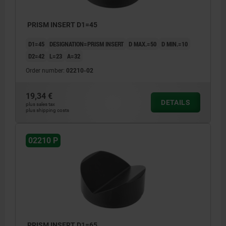
PRISM INSERT D1=45
D1=45
DESIGNATION=PRISM INSERT
D MAX.=50
D MIN.=10
D2=42
L=23
A=32
Order number:
02210-02
19,34 €
DETAILS
plus sales tax
plus shipping costs
02210 P
PRISM INSERT D1=65