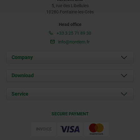
5, rue des Libellules
10280 Fontaine-les-Grès
Head office
+33 3 25 71 89 30
info@norelem.fr
Company
About us
Download
News
Documents
Service
Contact
Delivery Conditions
SECURE PAYMENT
Certification