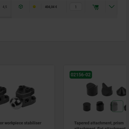
4,5
85
95
50
18/22
404,04 €
02156-02
tabiliser
Tapered attachment, prism
attachment, flat attachment for