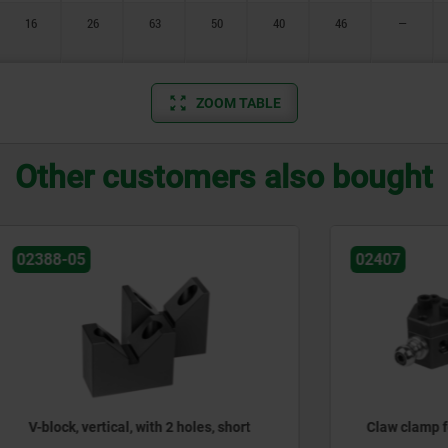
16
26
63
50
40
46
—
ZOOM TABLE
Other customers also bought
02407
ertical, with 2 holes, short
Claw clamp for workpiece s