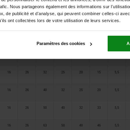
12
26
32
25
20
18
5,5
rafic. Nous partageons également des informations sur l'utilisati
, de publicité et d'analyse, qui peuvent combiner celles-ci avec
12
26
40
32
25
23
5,5
ils ont collectées lors de votre utilisation de leurs services.
12
26
50
40
32
36
5,5
Paramètres des cookies
A
12
26
63
50
40
49
5,5
16
26
32
25
20
15
5,5
16
26
40
32
25
20
5,5
16
26
50
40
32
33
5,5
16
26
63
50
40
46
5,5