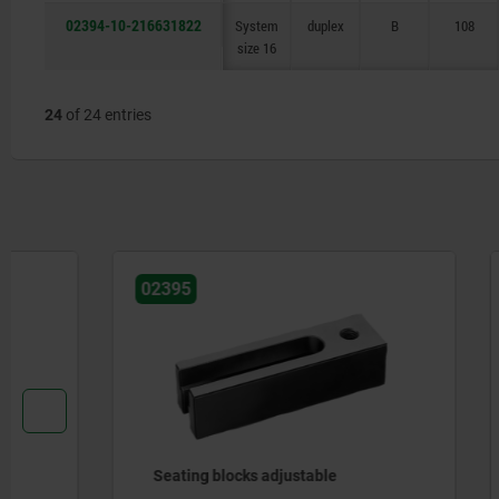
02394-10-216631822
System
duplex
B
108
size 16
24
of 24 entries
02395
02388-05
Seating blocks adjustable
V-block, v