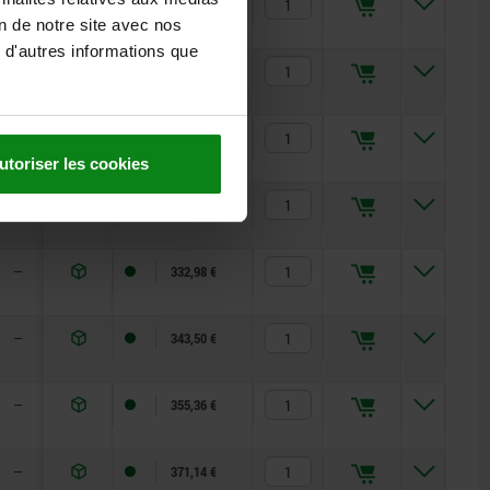
—
85
95
50
20
340,88 €
on de notre site avec nos
 d'autres informations que
—
85
95
50
20
350,09 €
—
85
95
50
20
363,24 €
utoriser les cookies
—
85
95
50
20
379,04 €
—
85
95
50
20
332,98 €
—
85
95
50
20
343,50 €
—
85
95
50
20
355,36 €
—
85
95
50
20
371,14 €