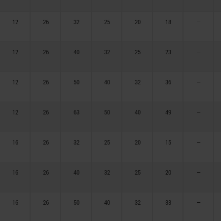
12
26
32
25
20
18
—
12
26
40
32
25
23
—
12
26
50
40
32
36
—
12
26
63
50
40
49
—
16
26
32
25
20
15
—
16
26
40
32
25
20
—
16
26
50
40
32
33
—