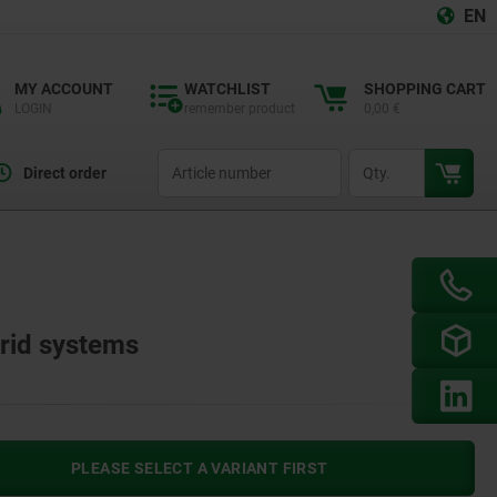
EN
MY ACCOUNT
WATCHLIST
SHOPPING CART
LOGIN
remember product
0,00 €
productCode
qty
Direct order
grid systems
PLEASE SELECT A VARIANT FIRST