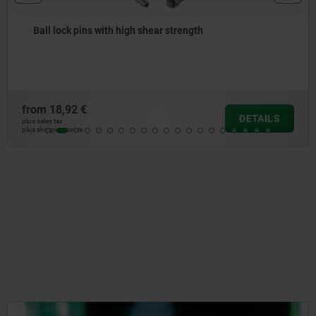
ns with high shear strength
Ball lock 
€
from
20,68
DETAILS
plus sales tax
plus shipping cos