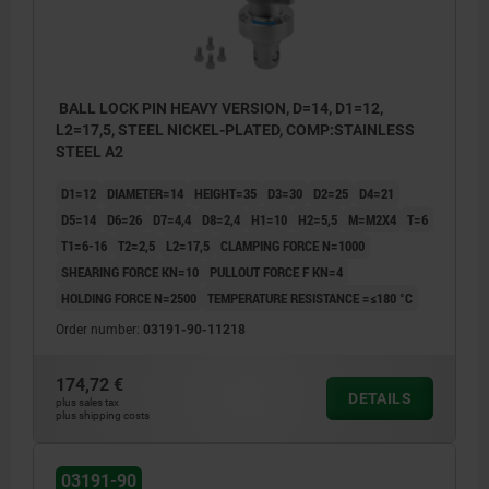
BALL LOCK PIN HEAVY VERSION, D=14, D1=12,
L2=17,5, STEEL NICKEL-PLATED, COMP:STAINLESS
STEEL A2
D1=12
DIAMETER=14
HEIGHT=35
D3=30
D2=25
D4=21
D5=14
D6=26
D7=4,4
D8=2,4
H1=10
H2=5,5
M=M2X4
T=6
T1=6-16
T2=2,5
L2=17,5
CLAMPING FORCE N=1000
SHEARING FORCE KN=10
PULLOUT FORCE F KN=4
HOLDING FORCE N=2500
TEMPERATURE RESISTANCE =≤180 °C
Order number:
03191-90-11218
174,72 €
DETAILS
plus sales tax
plus shipping costs
1) Mounting option 1
2) Mounting option 2
03191-90