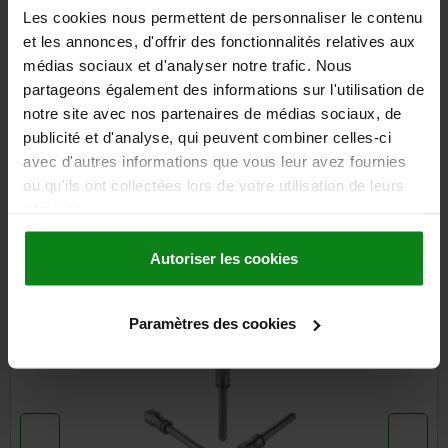
Les cookies nous permettent de personnaliser le contenu
et les annonces, d'offrir des fonctionnalités relatives aux
médias sociaux et d'analyser notre trafic. Nous
DETAILS
partageons également des informations sur l'utilisation de
notre site avec nos partenaires de médias sociaux, de
CAD
publicité et d'analyse, qui peuvent combiner celles-ci
avec d'autres informations que vous leur avez fournies
ou qu'ils ont collectées lors de votre utilisation de leurs
DOWNLOADS
services.
Other customers also bought
Autoriser les cookies
NEW
03418
Paramètres des cookies