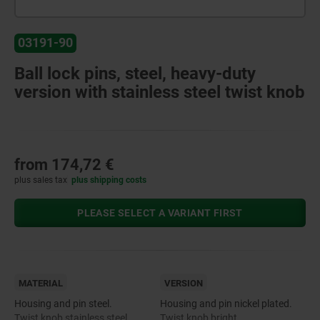
03191-90
Ball lock pins, steel, heavy-duty
version with stainless steel twist knob
from
174,72 €
plus sales tax
plus shipping costs
PLEASE SELECT A VARIANT FIRST
MATERIAL
VERSION
Housing and pin steel.
Housing and pin nickel plated.
Twist knob stainless steel.
Twist knob bright.