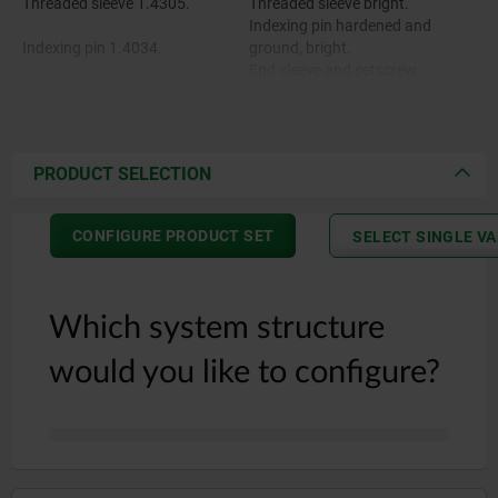
Threaded sleeve 1.4305.
Threaded sleeve bright.
Indexing pin hardened and
Indexing pin 1.4034.
ground, bright.
End sleeve and setscrew
Wire cable 1.4401.
galvanised.
Bowden cable casing black.
Traction sleeve steel wire with
plastic sleeving inside and
PRODUCT SELECTION
outside.
End sleeves and setscrews
CONFIGURE PRODUCT SET
SELECT SINGLE V
brass.