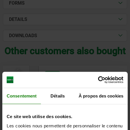
FORMS
DETAILS
DOWNLOADS
Other customers also bought
NEW
03096
Consentement
Détails
À propos des cookies
Ce site web utilise des cookies.
Indexing plungers, steel or stainless steel without
Les cookies nous permettent de personnaliser le contenu
collar, with stainless steel pull ring