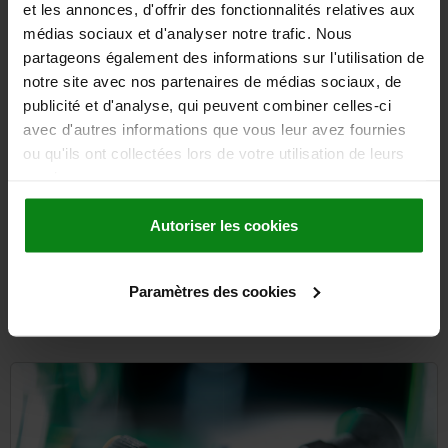
et les annonces, d'offrir des fonctionnalités relatives aux
médias sociaux et d'analyser notre trafic. Nous
partageons également des informations sur l'utilisation de
notre site avec nos partenaires de médias sociaux, de
from
7,26 €
DETAILS
publicité et d'analyse, qui peuvent combiner celles-ci
plus sales tax
plus shipping costs
avec d'autres informations que vous leur avez fournies
ou qu'ils ont collectées lors de votre utilisation de leurs
services.
Autoriser les cookies
Paramètres des cookies