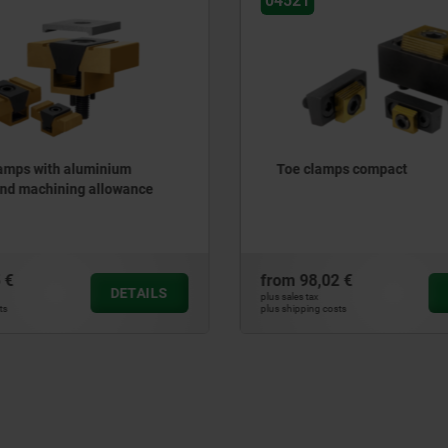
04567
mps compact
Wedge clamps, steel, wit
faces
2 €
from
23,13 €
DETAILS
plus sales tax
sts
plus shipping costs