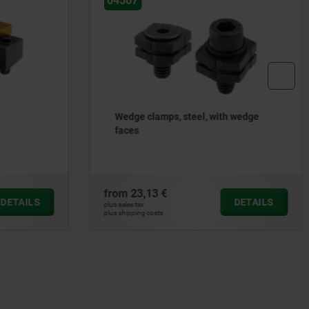
04527
h wedge
Wedge clamps double jaw faces
serrated
from
272,05 €
DETAILS
DETAILS
plus sales tax
plus shipping costs