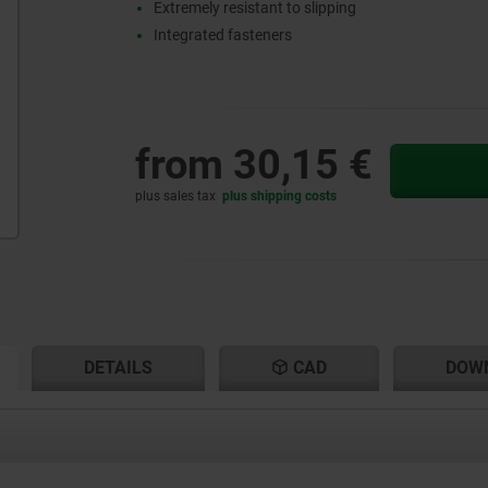
Extremely resistant to slipping
Integrated fasteners
from
30,15 €
plus sales tax
plus shipping costs
RENT
RENT
DETAILS
CAD
DOW