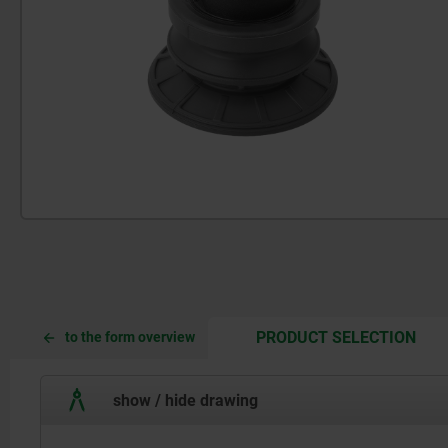
CUR
CUR
PRODUCT SELECTION
to the form overview
TAB:
TAB:
show / hide drawing