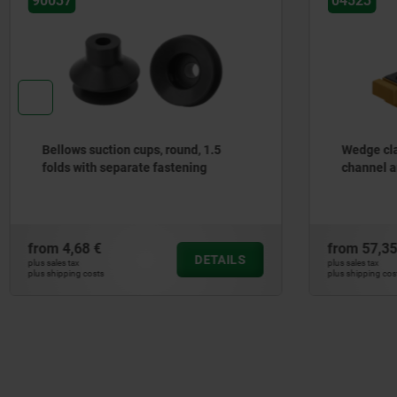
04523
04521
Wedge clamps with aluminium
Toe cla
channel and machining allowance
from
57,35 €
from
98,0
DETAILS
plus sales tax
plus sales tax
plus shipping costs
plus shipping co