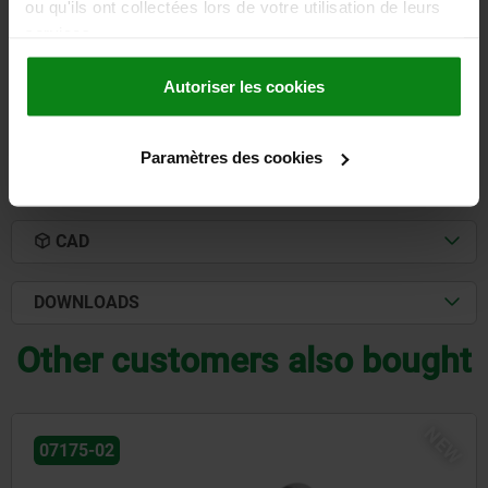
ou qu'ils ont collectées lors de votre utilisation de leurs
Order number:
95010-100252
services.
17,11 €
DETAILS
plus sales tax
Autoriser les cookies
plus shipping costs
Paramètres des cookies
DETAILS
CAD
DOWNLOADS
Other customers also bought
NEW
07532