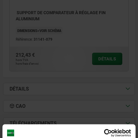
SUPPORT DE COMPARATEUR À RÉGLAGE FIN
ALUMINIUM
DIMENSIONS=VOIR SCHÉMA
Référence:
31141-079
212,43 €
DÉTAILS
hors TVA
hors frais d’envoi
DÉTAILS
CAO
TÉLÉCHARGEMENTS