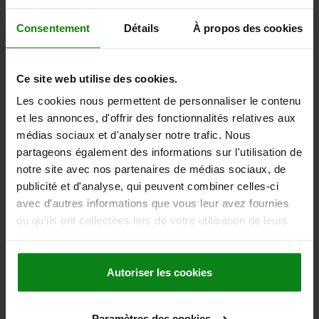
D'autres clients ont
également acheté
Consentement
Détails
À propos des cookies
NOUVEAU
Ce site web utilise des cookies.
29036
Les cookies nous permettent de personnaliser le contenu
et les annonces, d'offrir des fonctionnalités relatives aux
médias sociaux et d'analyser notre trafic. Nous
partageons également des informations sur l'utilisation de
notre site avec nos partenaires de médias sociaux, de
publicité et d'analyse, qui peuvent combiner celles-ci
avec d'autres informations que vous leur avez fournies
ec denture intérieure
Bride articulée sans denture
ou qu'ils ont collectées lors de votre utilisation de leurs
services.
Autoriser les cookies
à partir de
32,26 €
DÉTAILS
hors TVA
hors frais d’envoi
Paramètres des cookies