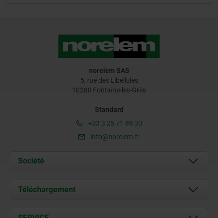
norelem SAS
5, rue des Libellules
10280 Fontaine-les-Grès
Standard
+33 3 25 71 89 30
info@norelem.fr
Société
À propos de nous
Téléchargement
Actualités
Documents
SERVICE
Contact