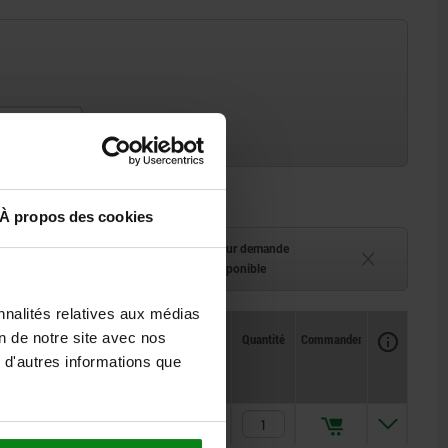
, 33226-160
À propos des cookies
ment (en stock)
Délai de livraison sur demande
 à 2 semaines
Actuellement indisponible
nnalités relatives aux médias
Disponibilité
on de notre site avec nos
CAO
Quantité
Commander
Prix
 d'autres informations que
126,38 €