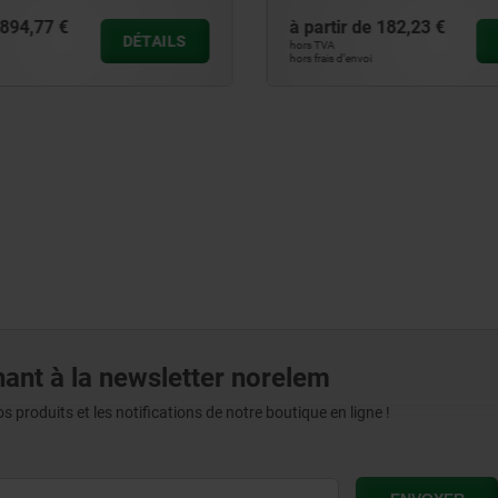
 de
182,23 €
à partir de
483,83 €
DÉTAILS
hors TVA
voi
hors frais d’envoi
ant à la newsletter norelem
produits et les notifications de notre boutique en ligne !