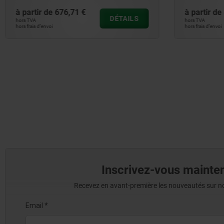
à partir de
894,77 €
à partir
DÉTAILS
hors TVA
hors TVA
hors frais d’envoi
hors frais d’en
Inscrivez-vous mainten
Recevez en avant-première les nouveautés sur nos 