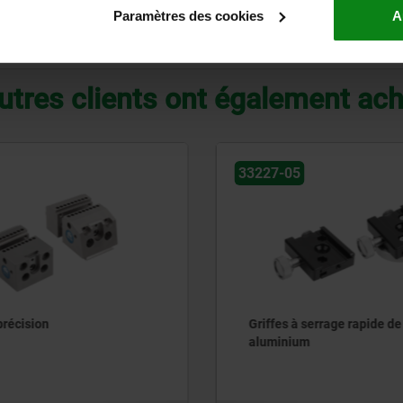
Paramètres des cookies
A
AGRANDIR LE TABLEAU
utres clients ont également ac
05
34012
 à serrage rapide de base en
Pince à ressort pour pet
ium