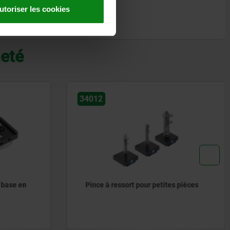
utoriser les cookies
heté
33227-10
ites pièces
Griffes à serrage rapide en
aluminium avec élément d’angle