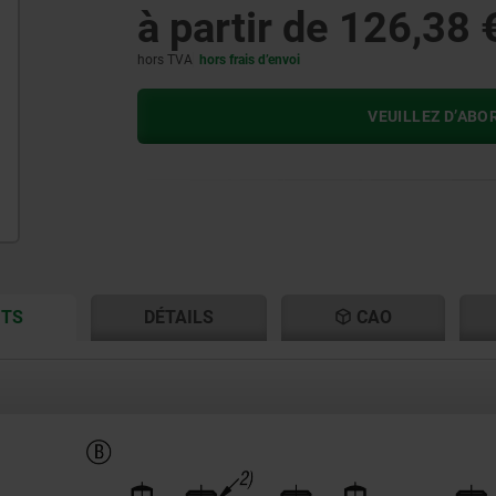
à partir de
126,38 
hors TVA
hors frais d’envoi
VEUILLEZ D’ABO
CURRENT
CURRENT
ITS
DÉTAILS
CAO
TAB:
TAB: