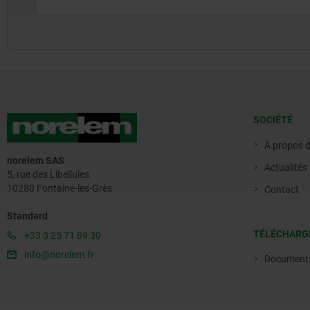
SOCIÉTÉ
À propos 
norelem SAS
Actualités
5, rue des Libellules
10280 Fontaine-les-Grès
Contact
Standard
TÉLÉCHARG
+33 3 25 71 89 30
info@norelem.fr
Document