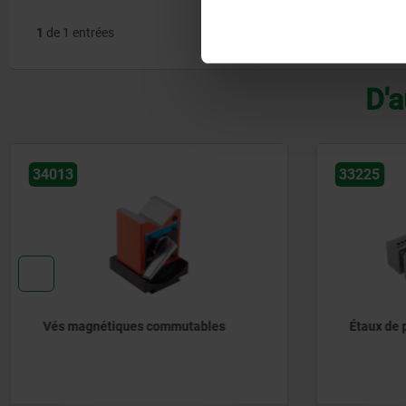
1
de 1 entrées
D'a
33225
33227-
Étaux de précision
Griffes
alumin