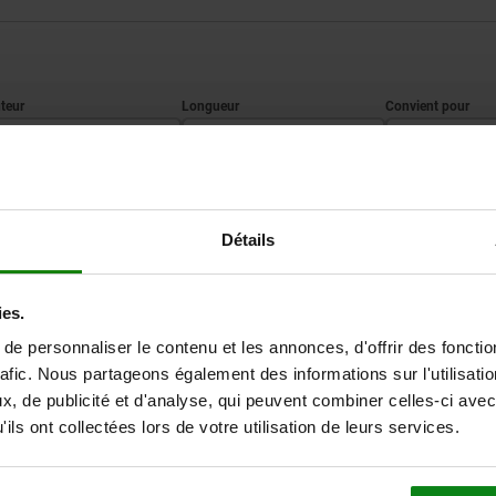
L
Convient pour
20
60
33226-100
AGRANDIR LE TABLEAU
Détails
Expédié immédiate
ieurs fois par jour à intervalles réguliers.
Expédition sous 1
ies.
e personnaliser le contenu et les annonces, d'offrir des fonctio
rafic. Nous partageons également des informations sur l'utilisati
, de publicité et d'analyse, qui peuvent combiner celles-ci avec
H
L
Convient pour
ils ont collectées lors de votre utilisation de leurs services.
20
60
33226-100, 33226-160