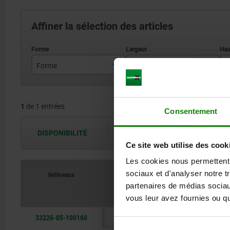
Affiner la sélection des articles
Forme
B
H
B
60
1
de 1 entrées
Consentement
DISPONIBILITÉ
Les disponibilités sont actualisées plus
Ce site web utilise des cook
Les cookies nous permettent d
sociaux et d'analyser notre t
Référence
partenaires de médias sociaux
Forme
B
vous leur avez fournies ou qu'
33226-05-100160
B
60