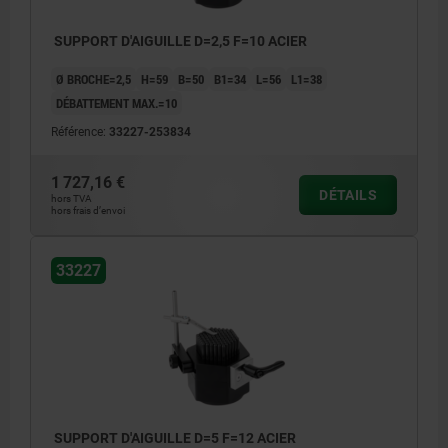
SUPPORT D'AIGUILLE D=2,5 F=10 ACIER
Ø BROCHE=2,5
H=59
B=50
B1=34
L=56
L1=38
DÉBATTEMENT MAX.=10
Référence:
33227-253834
1 727,16 €
DÉTAILS
hors TVA
hors frais d’envoi
33227
SUPPORT D'AIGUILLE D=5 F=12 ACIER