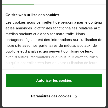
DÉBATTEMENT MAX.=12
Référence:
33227-509583
Ce site web utilise des cookies.
2 502,55 €
Les cookies nous permettent de personnaliser le contenu
DÉTAILS
hors TVA
hors frais d’envoi
et les annonces, d'offrir des fonctionnalités relatives aux
médias sociaux et d'analyser notre trafic. Nous
partageons également des informations sur l'utilisation de
notre site avec nos partenaires de médias sociaux, de
DÉTAILS
publicité et d'analyse, qui peuvent combiner celles-ci
avec d'autres informations que vous leur avez fournies
CAO
ou qu'ils ont collectées lors de votre utilisation de leurs
services.
TÉLÉCHARGEMENTS
Autoriser les cookies
D'autres clients ont
également acheté
Paramètres des cookies