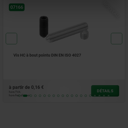
NOUVEAU
34007-02
4027
Griffes à serrage rapide pivota
à partir de
686,20 €
DÉTAILS
hors TVA
hors frais d’envoi