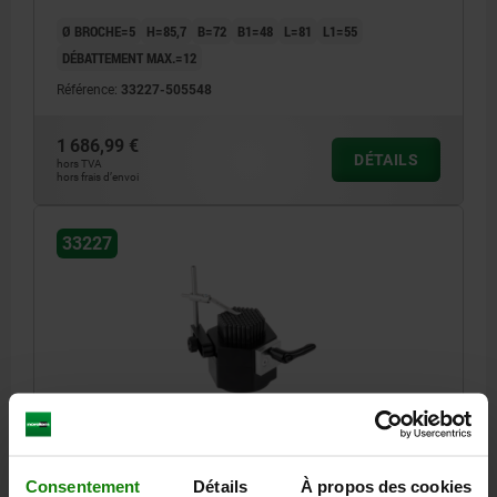
Ø BROCHE=5
H=85,7
B=72
B1=48
L=81
L1=55
DÉBATTEMENT MAX.=12
Référence:
33227-505548
1 686,99 €
DÉTAILS
hors TVA
hors frais d’envoi
33227
SUPPORT D'AIGUILLE D=5 F=12 ACIER
Ø BROCHE=5
H=95,7
B=110
B1=83
L=125
L1=95
Consentement
Détails
À propos des cookies