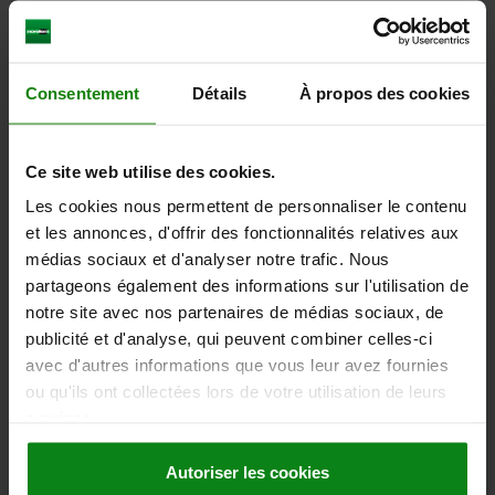
TÉLÉCHARGEMENTS
Consentement
Détails
À propos des cookies
D'autres clients ont
également acheté
Ce site web utilise des cookies.
Les cookies nous permettent de personnaliser le contenu
et les annonces, d'offrir des fonctionnalités relatives aux
85876
médias sociaux et d'analyser notre trafic. Nous
partageons également des informations sur l'utilisation de
notre site avec nos partenaires de médias sociaux, de
publicité et d'analyse, qui peuvent combiner celles-ci
avec d'autres informations que vous leur avez fournies
ou qu'ils ont collectées lors de votre utilisation de leurs
services.
Module Bluetooth pour les produits de la gamme Smart
Products
Autoriser les cookies