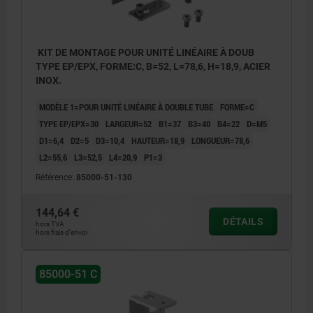
KIT DE MONTAGE POUR UNITÉ LINÉAIRE À DOUB
TYPE EP/EPX, FORME:C, B=52, L=78,6, H=18,9, ACIER
INOX.
MODÈLE 1=POUR UNITÉ LINÉAIRE À DOUBLE TUBE
FORME=C
TYPE EP/EPX=30
LARGEUR=52
B1=37
B3=40
B4=22
D=M5
D1=6,4
D2=5
D3=10,4
HAUTEUR=18,9
LONGUEUR=78,6
L2=55,6
L3=52,5
L4=20,9
P1=3
Référence:
85000-51-130
144,64 €
DÉTAILS
hors TVA
hors frais d’envoi
85000-51 C