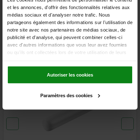
DÉTAILS
et les annonces, d'offrir des fonctionnalités relatives aux
médias sociaux et d'analyser notre trafic. Nous
CAO
partageons également des informations sur l'utilisation de
notre site avec nos partenaires de médias sociaux, de
TÉLÉCHARGEMENTS
publicité et d'analyse, qui peuvent combiner celles-ci
avec d'autres informations que vous leur avez fournies
D'autres clients ont
ou qu'ils ont collectées lors de votre utilisation de leurs
services.
également acheté
Autoriser les cookies
03319
Paramètres des cookies