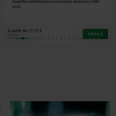
driques en céramique similaires à DIN
Goupilles con
forme B
7 €
à partir de
0,1
DÉTAILS
hors TVA
hors frais d’envoi