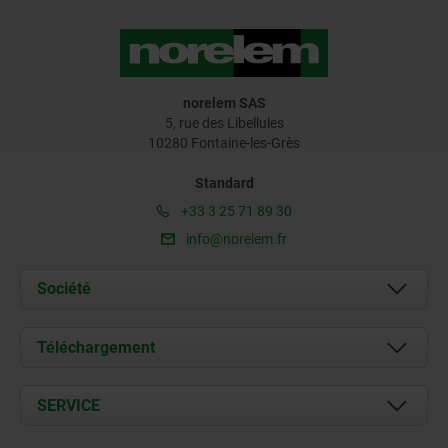
norelem SAS
5, rue des Libellules
10280 Fontaine-les-Grès
Standard
+33 3 25 71 89 30
info@norelem.fr
Société
À propos de nous
Téléchargement
Actualités
Documents
SERVICE
Contact