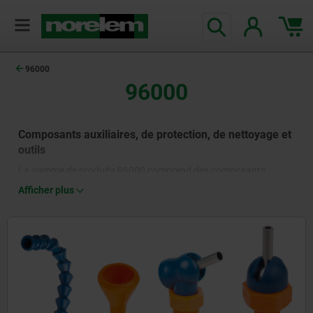
96000
96000
Composants auxiliaires, de protection, de nettoyage et
outils
La gamme de produits 96000 comprend des composants
auxiliaires, de protection et de nettoyage ainsi que des outils qui
Afficher plus
sont fréquemment utilisés dans l'environnement de production.
Avec le système LOC LINE® Flex, il existe des tuyaux modulaires
pour réfrigérant lubrifiant qui, outre l'alimentation et le retour de
réfrigérant, conviennent également aux fonctions d'aspiration
ainsi qu'aux supports ou à la construction d'applications
„troisième main“. Pour l'identification et le marquage
temporaires de rayonnages de stockage, de conteneurs à claire-
voie, d'armoires métalliques, etc., la gamme norelem comprend
des étiquettes magnétiques et des pochettes magnétiques de