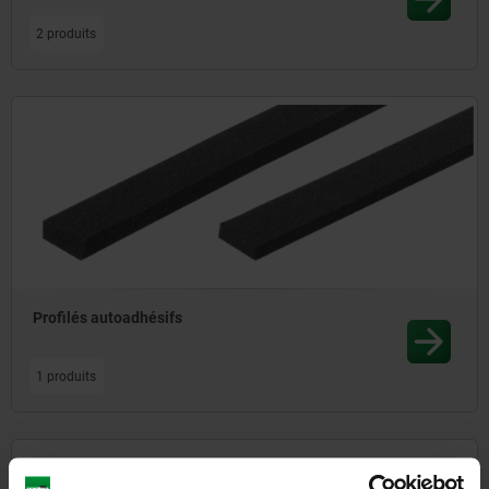
2 produits
Profilés autoadhésifs
1 produits