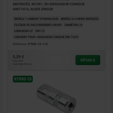
MATRICÉS, M10X1, ID=GRASSIEUR CONIQUE
DIN71413, ACIER ZINGUE
MODÈLE 1=EMBOUT HYDRAULIQUE
MODÈLE 2=4 MORS MATRICÉS
FILETAGE DE RACCORDEMENT=M10X1
DIAMÈTRE=15
LONGUEUR=37
SW=13
CONVIENT POUR =GRAISSEUR CONIQUE DIN 71413
Référence:
97990-15-110
5,29 €
DÉTAILS
hors TVA
hors frais d’envoi
97990-15