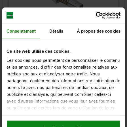
EMBOUT, EMBOUT DE PRÉCISION, ACCOUPLEMENT
G, M10X1, ID=POUR TOUS LES GRAISSEURS SE, ACIER
Consentement
Détails
À propos des cookies
ZINGUE
MODÈLE 1=EMBOUT DE PRÉCISION
MODÈLE 2=ACCOUPLEMENT G
FILETAGE DE RACCORDEMENT=M10X1
DIAMÈTRE=15
Ce site web utilise des cookies.
LONGUEUR=37
SW=13
Les cookies nous permettent de personnaliser le contenu
CONVIENT POUR =POUR TOUS LES GRAISSEURS SELON
et les annonces, d'offrir des fonctionnalités relatives aux
SPÉCIFICATION DIN
médias sociaux et d'analyser notre trafic. Nous
Référence:
97990-15-310
partageons également des informations sur l'utilisation de
notre site avec nos partenaires de médias sociaux, de
40,39 €
publicité et d'analyse, qui peuvent combiner celles-ci
DÉTAILS
hors TVA
hors frais d’envoi
avec d'autres informations que vous leur avez fournies
ou qu'ils ont collectées lors de votre utilisation de leurs
services.
DÉTAILS