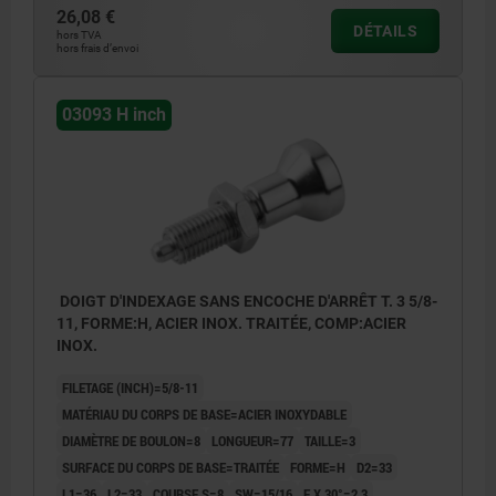
26,08 €
DÉTAILS
hors TVA
hors frais d’envoi
03093 H inch
DOIGT D'INDEXAGE SANS ENCOCHE D'ARRÊT T. 3 5/8-
11, FORME:H, ACIER INOX. TRAITÉE, COMP:ACIER
INOX.
FILETAGE (INCH)=5/8-11
MATÉRIAU DU CORPS DE BASE=ACIER INOXYDABLE
DIAMÈTRE DE BOULON=8
LONGUEUR=77
TAILLE=3
SURFACE DU CORPS DE BASE=TRAITÉE
FORME=H
D2=33
L1=36
L2=33
COURSE S=8
SW=15/16
F X 30°=2,3