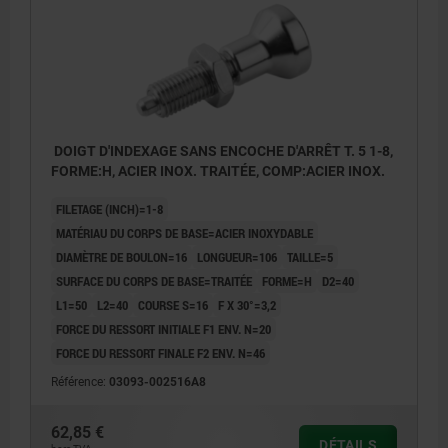
DOIGT D'INDEXAGE SANS ENCOCHE D'ARRÊT T. 5 1-8,
FORME:H, ACIER INOX. TRAITÉE, COMP:ACIER INOX.
FILETAGE (INCH)=1-8
MATÉRIAU DU CORPS DE BASE=ACIER INOXYDABLE
DIAMÈTRE DE BOULON=16
LONGUEUR=106
TAILLE=5
SURFACE DU CORPS DE BASE=TRAITÉE
FORME=H
D2=40
L1=50
L2=40
COURSE S=16
F X 30°=3,2
FORCE DU RESSORT INITIALE F1 ENV. N=20
FORCE DU RESSORT FINALE F2 ENV. N=46
Référence:
03093-002516A8
62,85 €
DÉTAILS