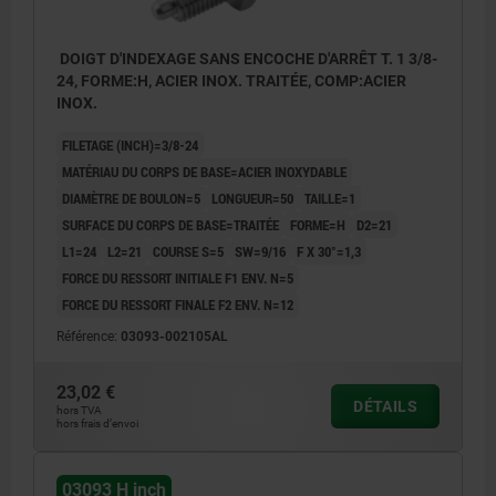
DOIGT D'INDEXAGE SANS ENCOCHE D'ARRÊT T. 1 3/8-
24, FORME:H, ACIER INOX. TRAITÉE, COMP:ACIER
INOX.
FILETAGE (INCH)=3/8-24
MATÉRIAU DU CORPS DE BASE=ACIER INOXYDABLE
DIAMÈTRE DE BOULON=5
LONGUEUR=50
TAILLE=1
SURFACE DU CORPS DE BASE=TRAITÉE
FORME=H
D2=21
L1=24
L2=21
COURSE S=5
SW=9/16
F X 30°=1,3
FORCE DU RESSORT INITIALE F1 ENV. N=5
FORCE DU RESSORT FINALE F2 ENV. N=12
Référence:
03093-002105AL
23,02 €
DÉTAILS
hors TVA
hors frais d’envoi
03093 H inch