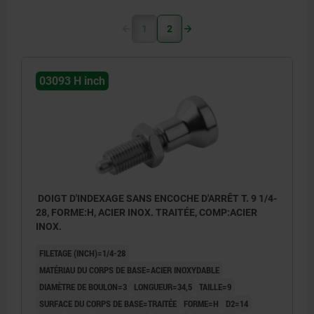
1
2
03093 H inch
DOIGT D'INDEXAGE SANS ENCOCHE D'ARRÊT T. 9 1/4-
28, FORME:H, ACIER INOX. TRAITÉE, COMP:ACIER
INOX.
FILETAGE (INCH)=1/4-28
MATÉRIAU DU CORPS DE BASE=ACIER INOXYDABLE
DIAMÈTRE DE BOULON=3
LONGUEUR=34,5
TAILLE=9
SURFACE DU CORPS DE BASE=TRAITÉE
FORME=H
D2=14