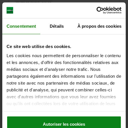
FILETAGE (INCH)=3/4-10
MATÉRIAU DU CORPS DE BASE=ACIER INOXYDABLE
DIAMÈTRE DE BOULON=10
LONGUEUR=83
TAILLE=4
SURFACE DU CORPS DE BASE=TRAITÉE
FORME=H
D2=33
Consentement
Détails
À propos des cookies
L1=40
L2=33
COURSE S=10
SW=1-1/8
F X 30°=2,6
FORCE DU RESSORT INITIALE F1 ENV. N=15
FORCE DU RESSORT FINALE F2 ENV. N=34
Ce site web utilise des cookies.
Référence:
03093-002410A7
Les cookies nous permettent de personnaliser le contenu
et les annonces, d'offrir des fonctionnalités relatives aux
45,28 €
médias sociaux et d'analyser notre trafic. Nous
DÉTAILS
hors TVA
hors frais d’envoi
partageons également des informations sur l'utilisation de
notre site avec nos partenaires de médias sociaux, de
publicité et d'analyse, qui peuvent combiner celles-ci
03093 H inch
avec d'autres informations que vous leur avez fournies
ou qu'ils ont collectées lors de votre utilisation de leurs
services.
Autoriser les cookies