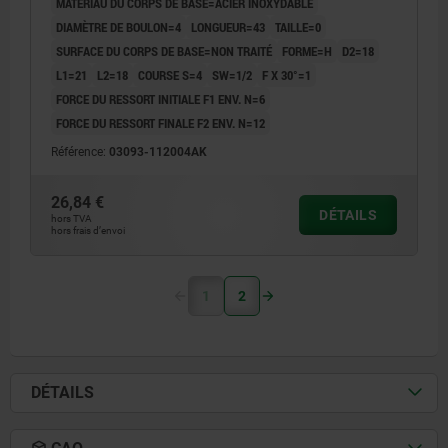
MATÉRIAU DU CORPS DE BASE=ACIER INOXYDABLE
DIAMÈTRE DE BOULON=4
LONGUEUR=43
TAILLE=0
SURFACE DU CORPS DE BASE=NON TRAITÉ
FORME=H
D2=18
L1=21
L2=18
COURSE S=4
SW=1/2
F X 30°=1
FORCE DU RESSORT INITIALE F1 ENV. N=6
FORCE DU RESSORT FINALE F2 ENV. N=12
Référence:
03093-112004AK
26,84 €
DÉTAILS
hors TVA
hors frais d’envoi
1
2
DÉTAILS