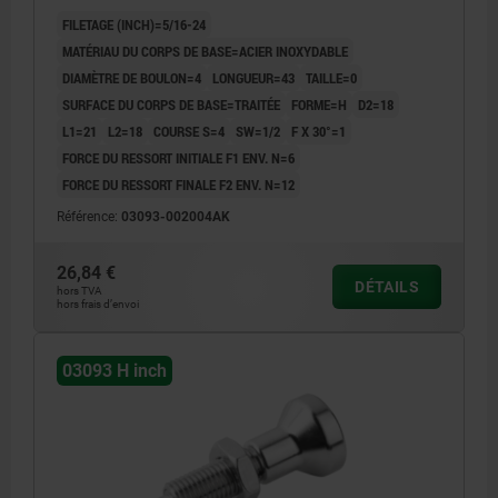
FILETAGE (INCH)=5/16-24
MATÉRIAU DU CORPS DE BASE=ACIER INOXYDABLE
DIAMÈTRE DE BOULON=4
LONGUEUR=43
TAILLE=0
SURFACE DU CORPS DE BASE=TRAITÉE
FORME=H
D2=18
L1=21
L2=18
COURSE S=4
SW=1/2
F X 30°=1
FORCE DU RESSORT INITIALE F1 ENV. N=6
FORCE DU RESSORT FINALE F2 ENV. N=12
Référence:
03093-002004AK
26,84 €
DÉTAILS
hors TVA
hors frais d’envoi
03093 H inch