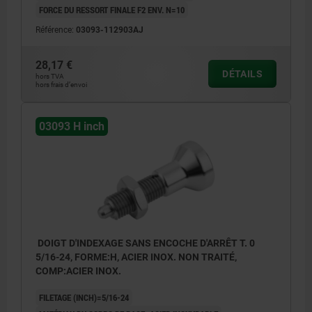
FORCE DU RESSORT FINALE F2 ENV. N=10
Référence:
03093-112903AJ
28,17 €
DÉTAILS
hors TVA
hors frais d’envoi
03093 H inch
DOIGT D'INDEXAGE SANS ENCOCHE D'ARRÊT T. 0
5/16-24, FORME:H, ACIER INOX. NON TRAITÉ,
COMP:ACIER INOX.
FILETAGE (INCH)=5/16-24