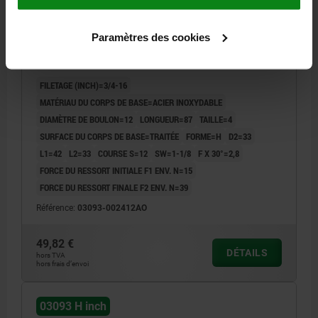
DOIGT D'INDEXAGE SANS ENCOCHE D'ARRÊT T. 4 3/4-
Paramètres des cookies
16, FORME:H, ACIER INOX. TRAITÉE, COMP:ACIER
INOX.
FILETAGE (INCH)=3/4-16
MATÉRIAU DU CORPS DE BASE=ACIER INOXYDABLE
DIAMÈTRE DE BOULON=12
LONGUEUR=87
TAILLE=4
SURFACE DU CORPS DE BASE=TRAITÉE
FORME=H
D2=33
L1=42
L2=33
COURSE S=12
SW=1-1/8
F X 30°=2,8
FORCE DU RESSORT INITIALE F1 ENV. N=15
FORCE DU RESSORT FINALE F2 ENV. N=39
Référence:
03093-002412AO
49,82 €
DÉTAILS
hors TVA
hors frais d’envoi
03093 H inch