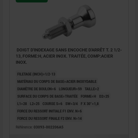
DOIGT D'INDEXAGE SANS ENCOCHE D'ARRÊT T. 2 1/2-
13, FORME:H, ACIER INOX. TRAITÉE, COMP:ACIER
INOX.
FILETAGE (INCH)=1/2-13
MATÉRIAU DU CORPS DE BASE=ACIER INOXYDABLE
DIAMÈTRE DE BOULON=6
LONGUEUR=59
TAILLE=2
SURFACE DU CORPS DE BASE=TRAITÉE
FORME=H
D2=25
L1=28
L2=25
COURSE S=6
SW=3/4
F X 30°=1,8
FORCE DU RESSORT INITIALE F1 ENV. N=6
FORCE DU RESSORT FINALE F2 ENV. N=14
Référence:
03093-002206A5