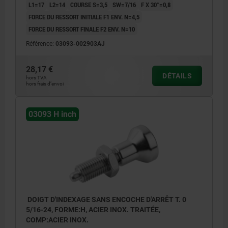
L1=17
L2=14
COURSE S=3,5
SW=7/16
F X 30°=0,8
FORCE DU RESSORT INITIALE F1 ENV. N=4,5
FORCE DU RESSORT FINALE F2 ENV. N=10
Référence:
03093-002903AJ
28,17 €
DÉTAILS
hors TVA
hors frais d’envoi
03093 H inch
DOIGT D'INDEXAGE SANS ENCOCHE D'ARRÊT T. 0
5/16-24, FORME:H, ACIER INOX. TRAITÉE,
COMP:ACIER INOX.