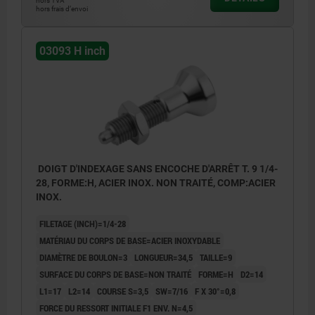
hors TVA
hors frais d’envoi
03093 H inch
DOIGT D'INDEXAGE SANS ENCOCHE D'ARRÊT T. 9 1/4-
28, FORME:H, ACIER INOX. NON TRAITÉ, COMP:ACIER
INOX.
FILETAGE (INCH)=1/4-28
MATÉRIAU DU CORPS DE BASE=ACIER INOXYDABLE
DIAMÈTRE DE BOULON=3
LONGUEUR=34,5
TAILLE=9
SURFACE DU CORPS DE BASE=NON TRAITÉ
FORME=H
D2=14
L1=17
L2=14
COURSE S=3,5
SW=7/16
F X 30°=0,8
FORCE DU RESSORT INITIALE F1 ENV. N=4,5