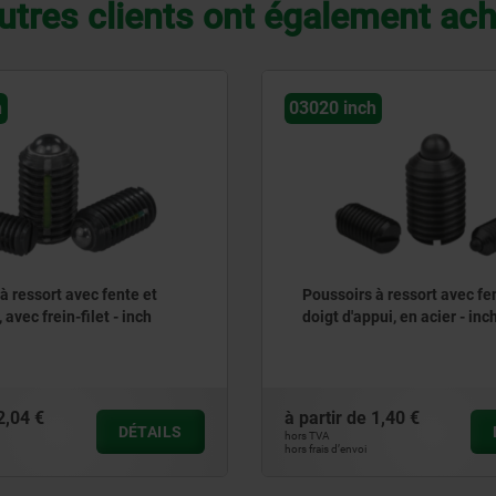
utres clients ont également ac
h
03051 inch
 à ressort avec fente et
Poussoirs à ressort à six p
pui, en acier - inch
avec doigt d'appui en POM, 
avec frein-filet - inch
1,40 €
à partir de
4,05 €
DÉTAILS
hors TVA
hors frais d’envoi