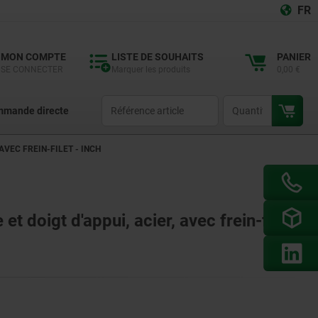
FR
MON COMPTE
LISTE DE SOUHAITS
PANIER
SE CONNECTER
Marquer les produits
0,00 €
productCode
qty
mande directe
AVEC FREIN-FILET - INCH
t doigt d'appui, acier, avec frein-filet -