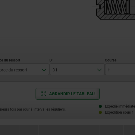
orce du ressort
D1
H
léger
1,8
1,5
AGRANDIR LE TABLEAU
standard
2,4
2
2,7
2,5
Expédié immédiate
ieurs fois par jour à intervalles réguliers.
Expédition sous 1
4
3,5
4,5
4,5