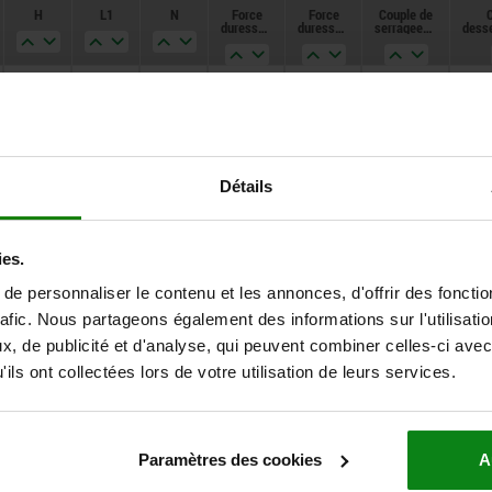
H
L1
N
Force
Force
Couple de
C
6
du ressort
du ressort
serrage env.
desse
initiale F1
finale F2
Nm
env. N
env. N
8,5
1,5
5
0,6
6
20
0,18
1,5
5
0,6
6
20
0,18
2
6
0,8
6
20
0,12
Détails
2
7
1
7
20
0,44
ies.
2
7
1
7
20
0,44
e personnaliser le contenu et les annonces, d'offrir des fonctio
2
8
1,2
15
30
1,1
rafic. Nous partageons également des informations sur l'utilisati
, de publicité et d'analyse, qui peuvent combiner celles-ci avec
2,5
9
1,6
20
35
1,36
ils ont collectées lors de votre utilisation de leurs services.
3,5
10
2
30
55
2,11
4,5
14
2,5
45
100
3,95
Paramètres des cookies
A