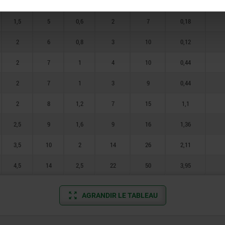
1,5
5
0,6
3
10
0,18
1,5
5
0,6
2
7
0,18
2
6
0,8
3
10
0,12
2
7
1
4
10
0,44
2
7
1
3
9
0,44
2
8
1,2
7
15
1,1
2,5
9
1,6
9
16
1,36
3,5
10
2
14
26
2,11
4,5
14
2,5
22
50
3,95
AGRANDIR LE TABLEAU