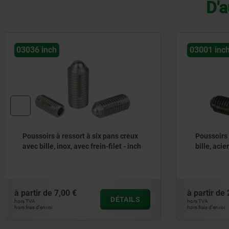
D'a
03001 inch
03020 inc
Poussoirs à ressort avec fente et
Poussoirs
bille, acier, avec frein-filet - inch
doigt d'ap
à partir de
2,04 €
à partir de
DÉTAILS
hors TVA
hors TVA
hors frais d’envoi
hors frais d’envoi