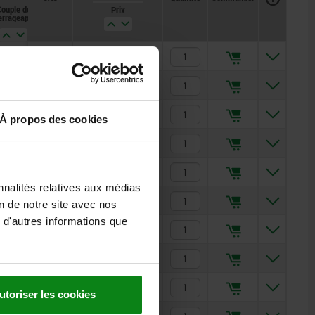
ouple de
Prix
rrage approx.
en Nm
0,12
2,28 €
0,12
2,28 €
0,08
2,29 €
À propos des cookies
0,21
2,33 €
0,21
2,33 €
nnalités relatives aux médias
0,38
2,68 €
on de notre site avec nos
 d'autres informations que
0,62
2,83 €
1,41
5,62 €
3,05
8,35 €
utoriser les cookies