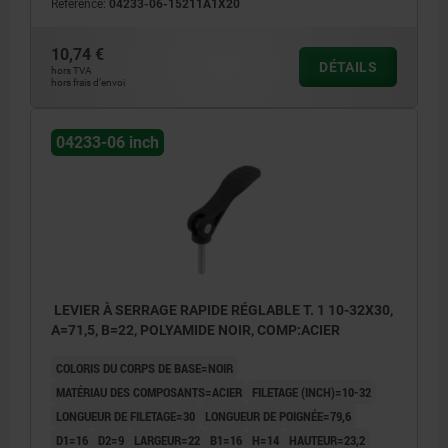
Référence:
04233-06-15211A1X20
1) Vis de réglage du levier de tension
10,74 €
DÉTAILS
hors TVA
hors frais d’envoi
04233-06 inch
LEVIER À SERRAGE RAPIDE RÉGLABLE T. 1 10-32X30,
A=71,5, B=22, POLYAMIDE NOIR, COMP:ACIER
COLORIS DU CORPS DE BASE=NOIR
MATÉRIAU DES COMPOSANTS=ACIER
FILETAGE (INCH)=10-32
LONGUEUR DE FILETAGE=30
LONGUEUR DE POIGNÉE=79,6
D1=16
D2=9
LARGEUR=22
B1=16
H=14
HAUTEUR=23,2