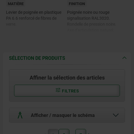
MATIÈRE
FINITION
Levier de poignée en plastique
Poignée noire ou rouge
PA 6.6 renforcé de fibres de
signalisation RAL3020.
verre.
Rondelle de pression noire.
Axe d'articulation naturel.
Rondelle de pression en
Goujon passivés bleu ou Inox
thermoplastique haute
naturel.
performance, renforcé de fibres
de carbone.
SÉLECTION DE PRODUITS
Axe d'articulation en inox 1.4305
(correspond à AISI 303).
Affiner la sélection des articles
Goujon fileté en acier, classe de
résistance 5.8, ou en inox 1.4305
FILTRES
(correspond à AISI 303).
Afficher / masquer le schéma