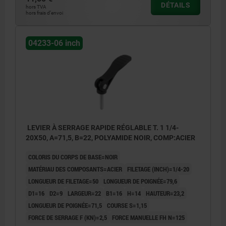
DÉTAILS
hors TVA
hors frais d’envoi
04233-06 inch
LEVIER À SERRAGE RAPIDE RÉGLABLE T. 1 1/4-
20X50, A=71,5, B=22, POLYAMIDE NOIR, COMP:ACIER
COLORIS DU CORPS DE BASE=NOIR
MATÉRIAU DES COMPOSANTS=ACIER
FILETAGE (INCH)=1/4-20
LONGUEUR DE FILETAGE=50
LONGUEUR DE POIGNÉE=79,6
D1=16
D2=9
LARGEUR=22
B1=16
H=14
HAUTEUR=23,2
LONGUEUR DE POIGNÉE=71,5
COURSE S=1,15
FORCE DE SERRAGE F (KN)=2,5
FORCE MANUELLE FH N=125