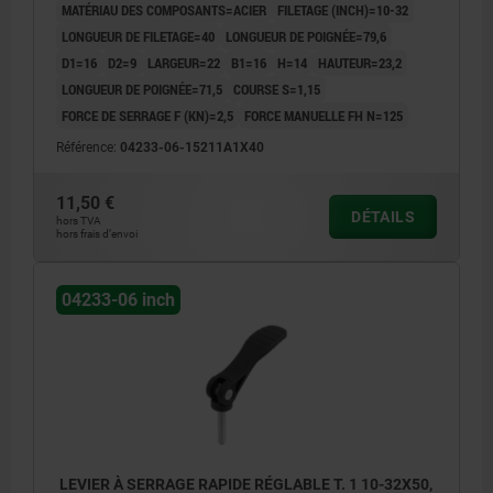
MATÉRIAU DES COMPOSANTS=ACIER
FILETAGE (INCH)=10-32
LONGUEUR DE FILETAGE=40
LONGUEUR DE POIGNÉE=79,6
D1=16
D2=9
LARGEUR=22
B1=16
H=14
HAUTEUR=23,2
LONGUEUR DE POIGNÉE=71,5
COURSE S=1,15
FORCE DE SERRAGE F (KN)=2,5
FORCE MANUELLE FH N=125
Référence:
04233-06-15211A1X40
11,50 €
DÉTAILS
hors TVA
hors frais d’envoi
04233-06 inch
LEVIER À SERRAGE RAPIDE RÉGLABLE T. 1 10-32X50,