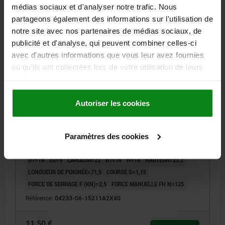
médias sociaux et d'analyser notre trafic. Nous
04233-06 inch
partageons également des informations sur l'utilisation de
notre site avec nos partenaires de médias sociaux, de
publicité et d'analyse, qui peuvent combiner celles-ci
avec d'autres informations que vous leur avez fournies
ou qu'ils ont collectées lors de votre utilisation de leurs
services.
LEVIER À SERRAGE RAPIDE RÉGLABLE T. 1 1/4-
Autoriser les cookies
20X40, A=71,5, B=22, POLYAMIDE NOIR, COMP:ACIER
COLORIS DU CORPS DE BASE=NOIR
MATÉRIAU DES COMPOSANTS=ACIER
FILETAGE (INCH)=1/4-20
Paramètres des cookies
LONGUEUR DE FILETAGE=40
LONGUEUR DE POIGNÉE=79,6
D1=16
D2=9
LARGEUR=22
B1=16
H=14
HAUTEUR=23,2
LONGUEUR DE POIGNÉE=71,5
COURSE S=1,15
FORCE DE SERRAGE F (KN)=2,5
FORCE MANUELLE FH N=125
Référence:
04233-06-15211A2X40
11,50 €