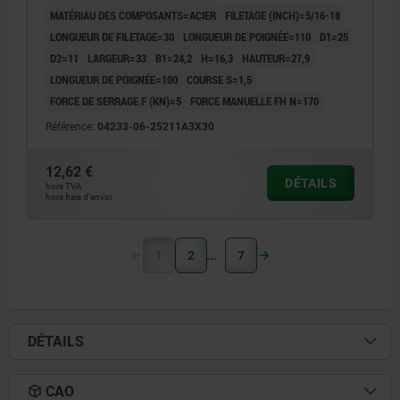
MATÉRIAU DES COMPOSANTS=ACIER
FILETAGE (INCH)=5/16-18
LONGUEUR DE FILETAGE=30
LONGUEUR DE POIGNÉE=110
D1=25
D2=11
LARGEUR=33
B1=24,2
H=16,3
HAUTEUR=27,9
LONGUEUR DE POIGNÉE=100
COURSE S=1,5
FORCE DE SERRAGE F (KN)=5
FORCE MANUELLE FH N=170
Référence:
04233-06-25211A3X30
12,62 €
DÉTAILS
hors TVA
hors frais d’envoi
1
2
7
DÉTAILS
CAO