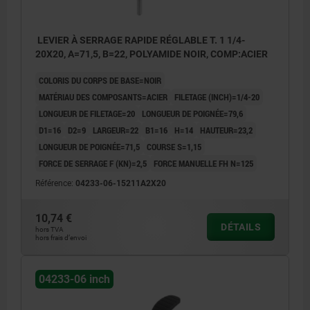
LEVIER À SERRAGE RAPIDE RÉGLABLE T. 1 1/4-
20X20, A=71,5, B=22, POLYAMIDE NOIR, COMP:ACIER
COLORIS DU CORPS DE BASE=NOIR
MATÉRIAU DES COMPOSANTS=ACIER
FILETAGE (INCH)=1/4-20
LONGUEUR DE FILETAGE=20
LONGUEUR DE POIGNÉE=79,6
D1=16
D2=9
LARGEUR=22
B1=16
H=14
HAUTEUR=23,2
LONGUEUR DE POIGNÉE=71,5
COURSE S=1,15
FORCE DE SERRAGE F (KN)=2,5
FORCE MANUELLE FH N=125
Référence:
04233-06-15211A2X20
10,74 €
DÉTAILS
hors TVA
hors frais d’envoi
04233-06 inch