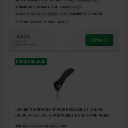
D2=11
LARGEUR=33
B1=24,2
H=16,3
HAUTEUR=27,9
LONGUEUR DE POIGNÉE=100
COURSE S=1,5
FORCE DE SERRAGE F (KN)=5
FORCE MANUELLE FH N=170
Référence:
04233-06-25211A3X25
12,62 €
DÉTAILS
hors TVA
hors frais d’envoi
04233-06 inch
LEVIER À SERRAGE RAPIDE RÉGLABLE T. 2 5/16-
18X30, A=100, B=33, POLYAMIDE NOIR, COMP:ACIER
COLORIS DU CORPS DE BASE=NOIR