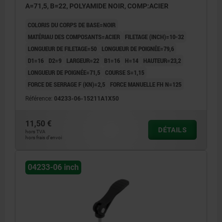
A=71,5, B=22, POLYAMIDE NOIR, COMP:ACIER
COLORIS DU CORPS DE BASE=NOIR
MATÉRIAU DES COMPOSANTS=ACIER
FILETAGE (INCH)=10-32
LONGUEUR DE FILETAGE=50
LONGUEUR DE POIGNÉE=79,6
D1=16
D2=9
LARGEUR=22
B1=16
H=14
HAUTEUR=23,2
LONGUEUR DE POIGNÉE=71,5
COURSE S=1,15
FORCE DE SERRAGE F (KN)=2,5
FORCE MANUELLE FH N=125
Référence:
04233-06-15211A1X50
11,50 €
DÉTAILS
hors TVA
hors frais d’envoi
04233-06 inch