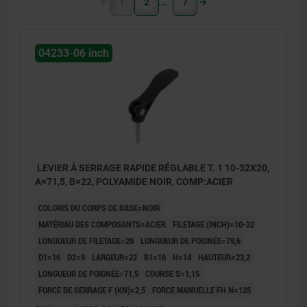
1
2
7
04233-06 inch
LEVIER À SERRAGE RAPIDE RÉGLABLE T. 1 10-32X20,
A=71,5, B=22, POLYAMIDE NOIR, COMP:ACIER
COLORIS DU CORPS DE BASE=NOIR
MATÉRIAU DES COMPOSANTS=ACIER
FILETAGE (INCH)=10-32
LONGUEUR DE FILETAGE=20
LONGUEUR DE POIGNÉE=79,6
D1=16
D2=9
LARGEUR=22
B1=16
H=14
HAUTEUR=23,2
LONGUEUR DE POIGNÉE=71,5
COURSE S=1,15
FORCE DE SERRAGE F (KN)=2,5
FORCE MANUELLE FH N=125