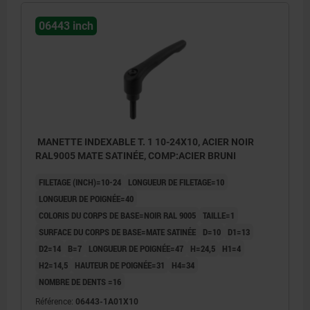
06443 inch
MANETTE INDEXABLE T. 1 10-24X10, ACIER NOIR
RAL9005 MATE SATINÉE, COMP:ACIER BRUNI
FILETAGE (INCH)=10-24
LONGUEUR DE FILETAGE=10
LONGUEUR DE POIGNÉE=40
COLORIS DU CORPS DE BASE=NOIR RAL 9005
TAILLE=1
SURFACE DU CORPS DE BASE=MATE SATINÉE
D=10
D1=13
D2=14
B=7
LONGUEUR DE POIGNÉE=47
H=24,5
H1=4
H2=14,5
HAUTEUR DE POIGNÉE=31
H4=34
NOMBRE DE DENTS =16
1) Bout plat chanfreiné DIN EN ISO 4753
Référence:
06443-1A01X10