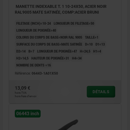
MANETTE INDEXABLE T. 1 10-24X50, ACIER NOIR
RAL9005 MATE SATINÉE, COMP:ACIER BRUNI
FILETAGE (INCH)=10-24
LONGUEUR DE FILETAGE=50
LONGUEUR DE POIGNÉE=40
COLORIS DU CORPS DE BASE=NOIR RAL 9005
TAILLE=1
SURFACE DU CORPS DE BASE=MATE SATINÉE
D=10
D1=13
D2=14
B=7
LONGUEUR DE POIGNÉE=47
H=24,5
H1=4
H2=14,5
HAUTEUR DE POIGNÉE=31
H4=34
NOMBRE DE DENTS =16
Référence:
06443-1A01X50
13,09 €
DÉTAILS
hors TVA
hors frais d’envoi
06443 inch