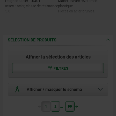
Poignée : acier 1.0401.
Manette avec revêtement
Insert : acier, classe de résistance
plastique.
5.8.
Pièces en acier brunies.
SÉLECTION DE PRODUITS
Affiner la sélection des articles
FILTRES
Afficher / masquer le schéma
1
2
99