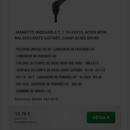
MANETTE INDEXABLE T. 1 10-32X10, ACIER NOIR
RAL9005 MATE SATINÉE, COMP:ACIER BRUNI
FILETAGE (INCH)=10-32
LONGUEUR DE FILETAGE=10
LONGUEUR DE POIGNÉE=40
COLORIS DU CORPS DE BASE=NOIR RAL 9005
TAILLE=1
SURFACE DU CORPS DE BASE=MATE SATINÉE
D=10
D1=13
D2=14
B=7
LONGUEUR DE POIGNÉE=47
H=24,5
H1=4
H2=14,5
HAUTEUR DE POIGNÉE=31
H4=34
NOMBRE DE DENTS =16
Référence:
06443-1A11X10
12,76 €
DÉTAILS
hors TVA
hors frais d’envoi