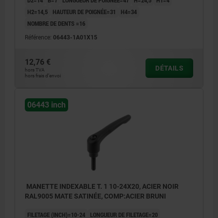
H2=14,5
HAUTEUR DE POIGNÉE=31
H4=34
NOMBRE DE DENTS =16
Référence:
06443-1A01X15
12,76 €
DÉTAILS
hors TVA
hors frais d’envoi
06443 inch
MANETTE INDEXABLE T. 1 10-24X20, ACIER NOIR
RAL9005 MATE SATINÉE, COMP:ACIER BRUNI
FILETAGE (INCH)=10-24
LONGUEUR DE FILETAGE=20