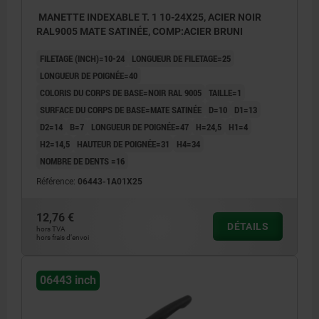
MANETTE INDEXABLE T. 1 10-24X25, ACIER NOIR
RAL9005 MATE SATINÉE, COMP:ACIER BRUNI
FILETAGE (INCH)=10-24
LONGUEUR DE FILETAGE=25
LONGUEUR DE POIGNÉE=40
COLORIS DU CORPS DE BASE=NOIR RAL 9005
TAILLE=1
SURFACE DU CORPS DE BASE=MATE SATINÉE
D=10
D1=13
D2=14
B=7
LONGUEUR DE POIGNÉE=47
H=24,5
H1=4
H2=14,5
HAUTEUR DE POIGNÉE=31
H4=34
NOMBRE DE DENTS =16
Référence:
06443-1A01X25
12,76 €
DÉTAILS
hors TVA
hors frais d’envoi
06443 inch