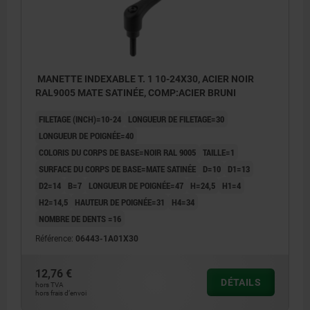
MANETTE INDEXABLE T. 1 10-24X30, ACIER NOIR
RAL9005 MATE SATINÉE, COMP:ACIER BRUNI
FILETAGE (INCH)=10-24
LONGUEUR DE FILETAGE=30
LONGUEUR DE POIGNÉE=40
COLORIS DU CORPS DE BASE=NOIR RAL 9005
TAILLE=1
SURFACE DU CORPS DE BASE=MATE SATINÉE
D=10
D1=13
D2=14
B=7
LONGUEUR DE POIGNÉE=47
H=24,5
H1=4
H2=14,5
HAUTEUR DE POIGNÉE=31
H4=34
NOMBRE DE DENTS =16
Référence:
06443-1A01X30
12,76 €
DÉTAILS
hors TVA
hors frais d’envoi