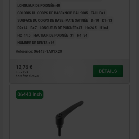
LONGUEUR DE POIGNÉE=40
COLORIS DU CORPS DE BASE=NOIR RAL 9005
TAILLE=1
SURFACE DU CORPS DE BASE=MATE SATINÉE
D=10
D1=13
D2=14
B=7
LONGUEUR DE POIGNÉE=47
H=24,5
H1=4
H2=14,5
HAUTEUR DE POIGNÉE=31
H4=34
NOMBRE DE DENTS =16
Référence:
06443-1A01X20
12,76 €
DÉTAILS
hors TVA
hors frais d’envoi
06443 inch