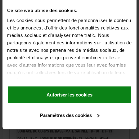
Ce site web utilise des cookies.
13,09 €
DÉTAILS
hors TVA
Les cookies nous permettent de personnaliser le contenu
hors frais d’envoi
et les annonces, d'offrir des fonctionnalités relatives aux
médias sociaux et d'analyser notre trafic. Nous
06443 inch
partageons également des informations sur l'utilisation de
notre site avec nos partenaires de médias sociaux, de
publicité et d'analyse, qui peuvent combiner celles-ci
avec d'autres informations que vous leur avez fournies
ou qu'ils ont collectées lors de votre utilisation de leurs
services.
MANETTE INDEXABLE T. 1 10-24X40, ACIER NOIR
Autoriser les cookies
RAL9005 MATE SATINÉE, COMP:ACIER BRUNI
FILETAGE (INCH)=10-24
LONGUEUR DE FILETAGE=40
Paramètres des cookies
LONGUEUR DE POIGNÉE=40
COLORIS DU CORPS DE BASE=NOIR RAL 9005
TAILLE=1
SURFACE DU CORPS DE BASE=MATE SATINÉE
D=10
D1=13
D2=14
B=7
LONGUEUR DE POIGNÉE=47
H=24,5
H1=4