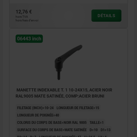
12,76 €
DÉTAILS
hors TVA
hors frais d’envoi
06443 inch
MANETTE INDEXABLE T. 1 10-24X15, ACIER NOIR
RAL9005 MATE SATINÉE, COMP:ACIER BRUNI
FILETAGE (INCH)=10-24
LONGUEUR DE FILETAGE=15
LONGUEUR DE POIGNÉE=40
COLORIS DU CORPS DE BASE=NOIR RAL 9005
TAILLE=1
SURFACE DU CORPS DE BASE=MATE SATINÉE
D=10
D1=13
D2=14
B=7
LONGUEUR DE POIGNÉE=47
H=24,5
H1=4