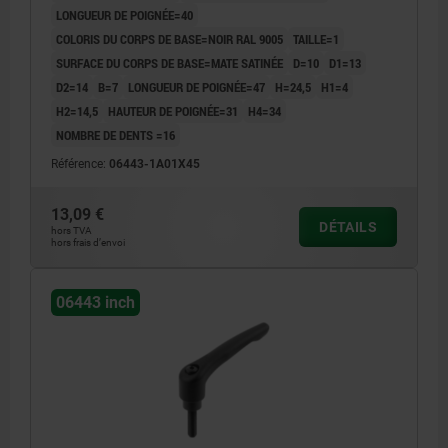
LONGUEUR DE POIGNÉE=40
COLORIS DU CORPS DE BASE=NOIR RAL 9005
TAILLE=1
SURFACE DU CORPS DE BASE=MATE SATINÉE
D=10
D1=13
D2=14
B=7
LONGUEUR DE POIGNÉE=47
H=24,5
H1=4
H2=14,5
HAUTEUR DE POIGNÉE=31
H4=34
NOMBRE DE DENTS =16
Référence:
06443-1A01X45
13,09 €
DÉTAILS
hors TVA
hors frais d’envoi
06443 inch