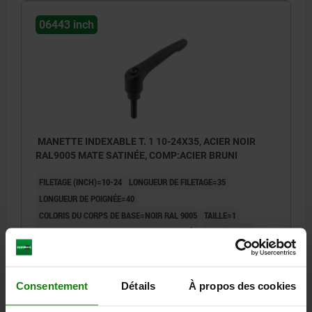
06443 inch
MANETTE INDEXABLE T. 1 10-24X35, ACIER NOIR
RAL9005 MATE SATINÉE, COMP:ACIER BRUNI
FILETAGE (INCH)=10-24
LONGUEUR DE FILETAGE=35
LONGUEUR DE POIGNÉE=40
COLORIS DU CORPS DE BASE=NOIR RAL 9005
TAILLE=1
SURFACE DU CORPS DE BASE=MATE SATINÉE
D=10
D1=13
D2=14
B=7
LONGUEUR DE POIGNÉE=47
H=24,5
H1=4
H2=14,5
HAUTEUR DE POIGNÉE=31
H4=34
NOMBRE DE DENTS =16
Consentement
Détails
À propos des cookies
Référence:
06443-1A01X35