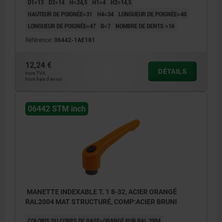
D1=13
D2=14
H=24,5
H1=4
H2=14,5
HAUTEUR DE POIGNÉE=31
H4=34
LONGUEUR DE POIGNÉE=40
LONGUEUR DE POIGNÉE=47
B=7
NOMBRE DE DENTS =16
Référence:
06442-1AE181
12,24 €
DÉTAILS
hors TVA
hors frais d’envoi
06442 STM inch
MANETTE INDEXABLE T. 1 8-32, ACIER ORANGÉ
RAL2004 MAT STRUCTURÉ, COMP:ACIER BRUNI
COLORIS DU CORPS DE BASE=ORANGÉ PUR RAL 2004