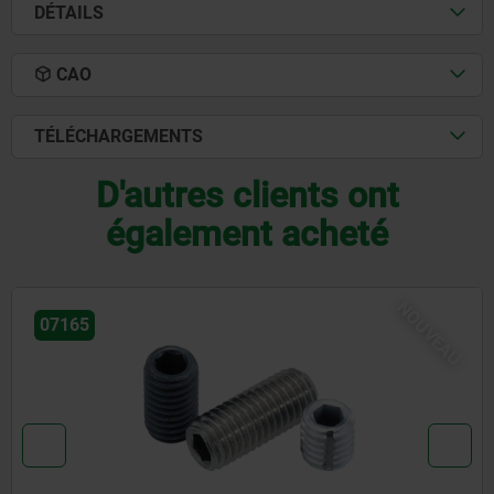
DÉTAILS
CAO
TÉLÉCHARGEMENTS
D'autres clients ont
également acheté
U
06601 inch