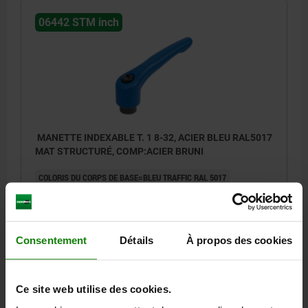
06442 STM inch
MANETTE INDEXABLE T. 1 8-32, ACIER BLEU RAL5017
MAT STRUCTURÉ, COMP:ACIER BRUNI
COLORIS DU CORPS DE BASE=BLEU TRAFFIC RAL 5017
SURFACE DU CORPS DE BASE=MAT STRUCTURÉ
TAILLE=1
FILETAGE (INCH)=8-32
PROFONDEUR DE FILETAGE=9
D=10
D1=13
D2=14
H=24,5
H1=4
H2=14,5
Consentement
Détails
À propos des cookies
HAUTEUR DE POIGNÉE=31
H4=34
LONGUEUR DE POIGNÉE=40
LONGUEUR DE POIGNÉE=47
B=7
NOMBRE DE DENTS =16
Référence:
06442-1AE186
Ce site web utilise des cookies.