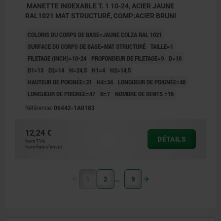
MANETTE INDEXABLE T. 1 10-24, ACIER JAUNE
RAL1021 MAT STRUCTURÉ, COMP:ACIER BRUNI
COLORIS DU CORPS DE BASE=JAUNE COLZA RAL 1021
SURFACE DU CORPS DE BASE=MAT STRUCTURÉ
TAILLE=1
FILETAGE (INCH)=10-24
PROFONDEUR DE FILETAGE=9
D=10
D1=13
D2=14
H=24,5
H1=4
H2=14,5
HAUTEUR DE POIGNÉE=31
H4=34
LONGUEUR DE POIGNÉE=40
LONGUEUR DE POIGNÉE=47
B=7
NOMBRE DE DENTS =16
Référence:
06442-1A0183
12,24 €
DÉTAILS
hors TVA
hors frais d’envoi
1
2
9