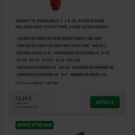
MANETTE INDEXABLE T. 1 8-32, ACIER ROUGE
RAL3020 MAT STRUCTURÉ, COMP:ACIER BRUNI
COLORIS DU CORPS DE BASE=ROUGE TRAFFIC RAL 3020
SURFACE DU CORPS DE BASE=MAT STRUCTURÉ
TAILLE=1
FILETAGE (INCH)=8-32
PROFONDEUR DE FILETAGE=9
D=10
D1=13
D2=14
H=24,5
H1=4
H2=14,5
HAUTEUR DE POIGNÉE=31
H4=34
LONGUEUR DE POIGNÉE=40
LONGUEUR DE POIGNÉE=47
B=7
NOMBRE DE DENTS =16
Référence:
06442-1AE184
12,24 €
DÉTAILS
hors TVA
hors frais d’envoi
06442 STM inch