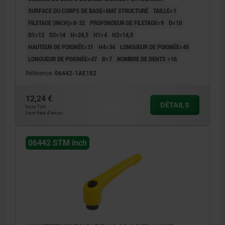
SURFACE DU CORPS DE BASE=MAT STRUCTURÉ
TAILLE=1
FILETAGE (INCH)=8-32
PROFONDEUR DE FILETAGE=9
D=10
D1=13
D2=14
H=24,5
H1=4
H2=14,5
HAUTEUR DE POIGNÉE=31
H4=34
LONGUEUR DE POIGNÉE=40
LONGUEUR DE POIGNÉE=47
B=7
NOMBRE DE DENTS =16
Référence:
06442-1AE182
12,24 €
DÉTAILS
hors TVA
hors frais d’envoi
06442 STM inch