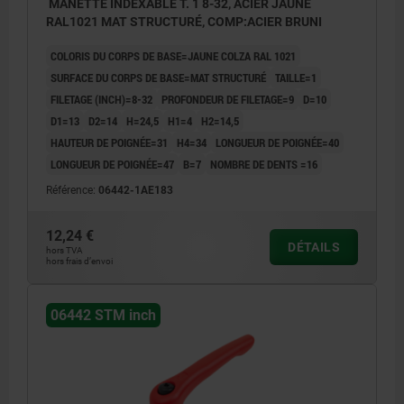
MANETTE INDEXABLE T. 1 8-32, ACIER JAUNE
RAL1021 MAT STRUCTURÉ, COMP:ACIER BRUNI
COLORIS DU CORPS DE BASE=JAUNE COLZA RAL 1021
SURFACE DU CORPS DE BASE=MAT STRUCTURÉ
TAILLE=1
FILETAGE (INCH)=8-32
PROFONDEUR DE FILETAGE=9
D=10
D1=13
D2=14
H=24,5
H1=4
H2=14,5
HAUTEUR DE POIGNÉE=31
H4=34
LONGUEUR DE POIGNÉE=40
LONGUEUR DE POIGNÉE=47
B=7
NOMBRE DE DENTS =16
Référence:
06442-1AE183
12,24 €
DÉTAILS
hors TVA
hors frais d’envoi
06442 STM inch