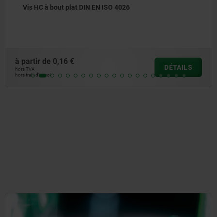
Manettes indexables en plastique, avec taraudage et
anneau denté en zinc, insert fileté en inox - inch
à partir de
9,23 €
DÉTAILS
hors TVA
hors frais d’envoi