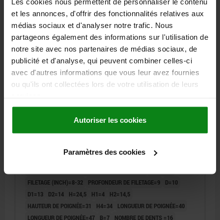
Les cookies nous permettent de personnaliser le contenu
12,24 €
DÉTAILS
et les annonces, d'offrir des fonctionnalités relatives aux
hors TVA
hors frais d’envoi
médias sociaux et d'analyser notre trafic. Nous
partageons également des informations sur l'utilisation de
06442 STM inch
notre site avec nos partenaires de médias sociaux, de
publicité et d'analyse, qui peuvent combiner celles-ci
avec d'autres informations que vous leur avez fournies
ou qu'ils ont collectées lors de votre utilisation de leurs
services.
Autoriser les cookies
MANETTE INDEXABLE T. 1 8-32, ACIER GRIS RAL7035
MAT STRUCTURÉ, COMP:ACIER BRUNI
Paramètres des cookies
COLORIS DU CORPS DE BASE=GRIS CLAIR RAL 7035
SURFACE DU CORPS DE BASE=MAT STRUCTURÉ
TAILLE=1
FILETAGE (INCH)=8-32
PROFONDEUR DE FILETAGE=9
D=10
D1=13
D2=14
H=24,5
H1=4
H2=14,5
HAUTEUR DE POIGNÉE=31
H4=34
LONGUEUR DE POIGNÉE=40
LONGUEUR DE POIGNÉE=47
B=7
NOMBRE DE DENTS =16