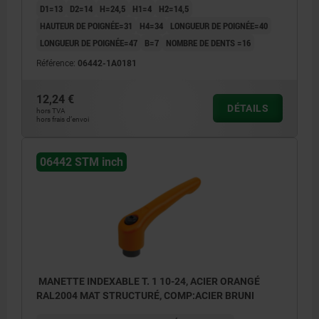
D1=13
D2=14
H=24,5
H1=4
H2=14,5
HAUTEUR DE POIGNÉE=31
H4=34
LONGUEUR DE POIGNÉE=40
LONGUEUR DE POIGNÉE=47
B=7
NOMBRE DE DENTS =16
Référence:
06442-1A0181
12,24 €
DÉTAILS
hors TVA
hors frais d’envoi
06442 STM inch
MANETTE INDEXABLE T. 1 10-24, ACIER ORANGÉ
RAL2004 MAT STRUCTURÉ, COMP:ACIER BRUNI