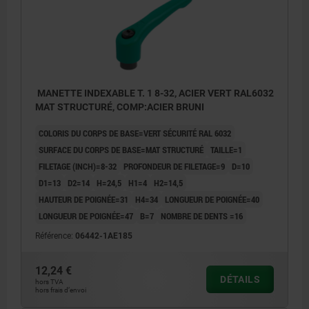
MANETTE INDEXABLE T. 1 8-32, ACIER VERT RAL6032
MAT STRUCTURÉ, COMP:ACIER BRUNI
COLORIS DU CORPS DE BASE=VERT SÉCURITÉ RAL 6032
SURFACE DU CORPS DE BASE=MAT STRUCTURÉ
TAILLE=1
FILETAGE (INCH)=8-32
PROFONDEUR DE FILETAGE=9
D=10
D1=13
D2=14
H=24,5
H1=4
H2=14,5
HAUTEUR DE POIGNÉE=31
H4=34
LONGUEUR DE POIGNÉE=40
LONGUEUR DE POIGNÉE=47
B=7
NOMBRE DE DENTS =16
Référence:
06442-1AE185
12,24 €
DÉTAILS
hors TVA
hors frais d’envoi