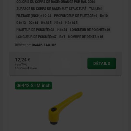
COLORIS DU CORPS DE BASE=ORANGÉ PUR RAL 2004
SURFACE DU CORPS DE BASE=MAT STRUCTURÉ
TAILLE=1
FILETAGE (INCH)=10-24
PROFONDEUR DE FILETAGE=9
D=10
D1=13
D2=14
H=24,5
H1=4
H2=14,5
HAUTEUR DE POIGNÉE=31
H4=34
LONGUEUR DE POIGNÉE=40
LONGUEUR DE POIGNÉE=47
B=7
NOMBRE DE DENTS =16
Référence:
06442-1A0182
12,24 €
DÉTAILS
hors TVA
hors frais d’envoi
06442 STM inch