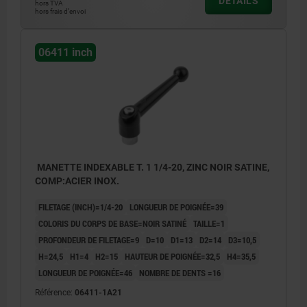
DÉTAILS
hors TVA
hors frais d’envoi
06411 inch
MANETTE INDEXABLE T. 1 1/4-20, ZINC NOIR SATINE,
COMP:ACIER INOX.
FILETAGE (INCH)=1/4-20
LONGUEUR DE POIGNÉE=39
COLORIS DU CORPS DE BASE=NOIR SATINÉ
TAILLE=1
PROFONDEUR DE FILETAGE=9
D=10
D1=13
D2=14
D3=10,5
H=24,5
H1=4
H2=15
HAUTEUR DE POIGNÉE=32,5
H4=35,5
LONGUEUR DE POIGNÉE=46
NOMBRE DE DENTS =16
Référence:
06411-1A21