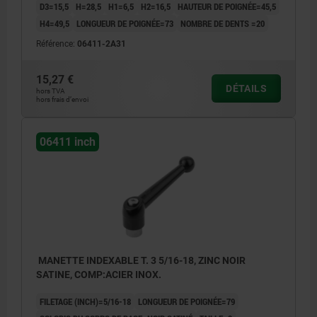
D3=15,5
H=28,5
H1=6,5
H2=16,5
HAUTEUR DE POIGNÉE=45,5
H4=49,5
LONGUEUR DE POIGNÉE=73
NOMBRE DE DENTS =20
Référence:
06411-2A31
15,27 €
DÉTAILS
hors TVA
hors frais d’envoi
06411 inch
MANETTE INDEXABLE T. 3 5/16-18, ZINC NOIR
SATINE, COMP:ACIER INOX.
FILETAGE (INCH)=5/16-18
LONGUEUR DE POIGNÉE=79