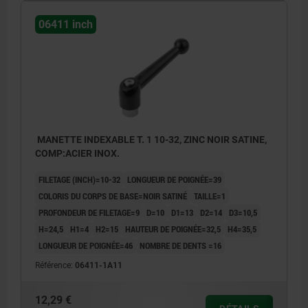
06411 inch
MANETTE INDEXABLE T. 1 10-32, ZINC NOIR SATINE,
COMP:ACIER INOX.
FILETAGE (INCH)=10-32
LONGUEUR DE POIGNÉE=39
COLORIS DU CORPS DE BASE=NOIR SATINÉ
TAILLE=1
PROFONDEUR DE FILETAGE=9
D=10
D1=13
D2=14
D3=10,5
H=24,5
H1=4
H2=15
HAUTEUR DE POIGNÉE=32,5
H4=35,5
LONGUEUR DE POIGNÉE=46
NOMBRE DE DENTS =16
Référence:
06411-1A11
12,29 €