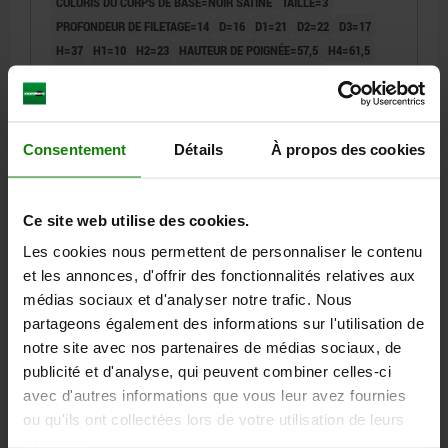
COLORIS DU CORPS DE BASE=NOIR SATINÉ
TAILLE=3
PROFONDEUR DE FILETAGE=14
D=16
D1=21
D2=22
D3=17
H=37
H1=10
H2=23
HAUTEUR DE POIGNÉE=57,5
H4=61,5
LONGUEUR DE POIGNÉE=90
NOMBRE DE DENTS =22
Référence:
06411-3A31
Consentement
Détails
À propos des cookies
17,30 €
DÉTAILS
hors TVA
hors frais d’envoi
Ce site web utilise des cookies.
06411 inch
Les cookies nous permettent de personnaliser le contenu
et les annonces, d'offrir des fonctionnalités relatives aux
médias sociaux et d'analyser notre trafic. Nous
partageons également des informations sur l'utilisation de
notre site avec nos partenaires de médias sociaux, de
publicité et d'analyse, qui peuvent combiner celles-ci
avec d'autres informations que vous leur avez fournies
MANETTE INDEXABLE T. 3 3/8-16, ZINC NOIR SATINE,
ou qu'ils ont collectées lors de votre utilisation de leurs
COMP:ACIER INOX.
services.