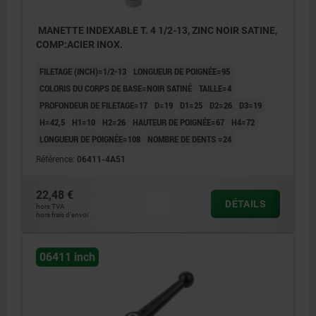
MANETTE INDEXABLE T. 4 1/2-13, ZINC NOIR SATINE,
COMP:ACIER INOX.
FILETAGE (INCH)=1/2-13
LONGUEUR DE POIGNÉE=95
COLORIS DU CORPS DE BASE=NOIR SATINÉ
TAILLE=4
PROFONDEUR DE FILETAGE=17
D=19
D1=25
D2=26
D3=19
H=42,5
H1=10
H2=26
HAUTEUR DE POIGNÉE=67
H4=72
LONGUEUR DE POIGNÉE=108
NOMBRE DE DENTS =24
Référence:
06411-4A51
22,48 €
DÉTAILS
hors TVA
hors frais d’envoi
06411 inch