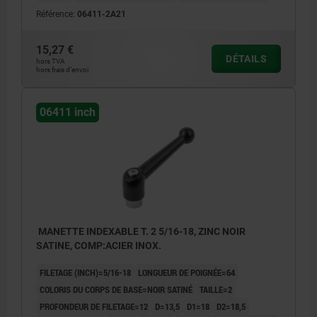
Référence:
06411-2A21
15,27 €
DÉTAILS
hors TVA
hors frais d’envoi
06411 inch
MANETTE INDEXABLE T. 2 5/16-18, ZINC NOIR
SATINE, COMP:ACIER INOX.
FILETAGE (INCH)=5/16-18
LONGUEUR DE POIGNÉE=64
COLORIS DU CORPS DE BASE=NOIR SATINÉ
TAILLE=2
PROFONDEUR DE FILETAGE=12
D=13,5
D1=18
D2=18,5