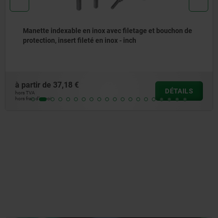
Manettes indexables en zinc injecté haute pression,
plates, avec filetage, satinées mates orange vif, insert
fileté en inox - inch
à partir de
16,18 €
DÉTAILS
hors TVA
hors frais d’envoi