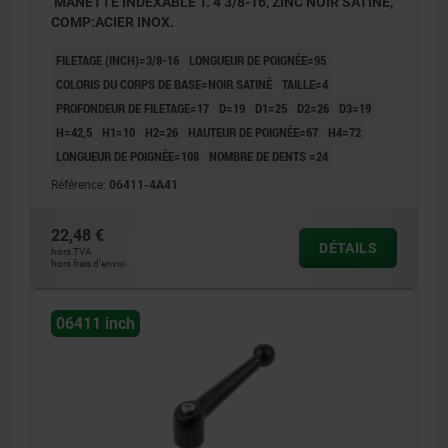
MANETTE INDEXABLE T. 4 3/8-16, ZINC NOIR SATINE,
COMP:ACIER INOX.
FILETAGE (INCH)=3/8-16
LONGUEUR DE POIGNÉE=95
COLORIS DU CORPS DE BASE=NOIR SATINÉ
TAILLE=4
PROFONDEUR DE FILETAGE=17
D=19
D1=25
D2=26
D3=19
H=42,5
H1=10
H2=26
HAUTEUR DE POIGNÉE=67
H4=72
LONGUEUR DE POIGNÉE=108
NOMBRE DE DENTS =24
Référence:
06411-4A41
22,48 €
DÉTAILS
hors TVA
hors frais d’envoi
06411 inch