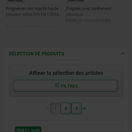
MATIÈRE
FINITION
Poignée en zinc injecté haute
Poignée avec revêtement
pression selon DIN EN 12844.
plastique.
Pièces en Inox naturelles.
Autres pièces en acier Inox
1.4305 (correspond à AISI 303).
SÉLECTION DE PRODUITS
Affiner la sélection des articles
FILTRES
1
2
3
06411 inch