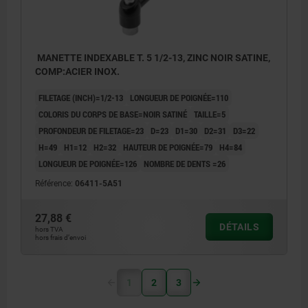
MANETTE INDEXABLE T. 5 1/2-13, ZINC NOIR SATINE,
COMP:ACIER INOX.
FILETAGE (INCH)=1/2-13
LONGUEUR DE POIGNÉE=110
COLORIS DU CORPS DE BASE=NOIR SATINÉ
TAILLE=5
PROFONDEUR DE FILETAGE=23
D=23
D1=30
D2=31
D3=22
H=49
H1=12
H2=32
HAUTEUR DE POIGNÉE=79
H4=84
LONGUEUR DE POIGNÉE=126
NOMBRE DE DENTS =26
Référence:
06411-5A51
27,88 €
DÉTAILS
hors TVA
hors frais d’envoi
1
2
3