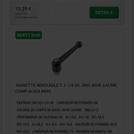
12,29 €
DÉTAILS
hors TVA
hors frais d’envoi
06411 inch
MANETTE INDEXABLE T. 2 1/4-20, ZINC NOIR SATINE,
COMP:ACIER INOX.
FILETAGE (INCH)=1/4-20
LONGUEUR DE POIGNÉE=64
COLORIS DU CORPS DE BASE=NOIR SATINÉ
TAILLE=2
PROFONDEUR DE FILETAGE=12
D=13,5
D1=18
D2=18,5
D3=15,5
H=28,5
H1=6,5
H2=16,5
HAUTEUR DE POIGNÉE=45,5
H4=49,5
LONGUEUR DE POIGNÉE=73
NOMBRE DE DENTS =20