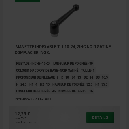
MANETTE INDEXABLE T. 1 10-24, ZINC NOIR SATINE,
COMP:ACIER INOX.
FILETAGE (INCH)=10-24
LONGUEUR DE POIGNÉE=39
COLORIS DU CORPS DE BASE=NOIR SATINÉ
TAILLE=1
PROFONDEUR DE FILETAGE=9
D=10
D1=13
D2=14
D3=10,5
H=24,5
H1=4
H2=15
HAUTEUR DE POIGNÉE=32,5
H4=35,5
LONGUEUR DE POIGNÉE=46
NOMBRE DE DENTS =16
Référence:
06411-1A01
12,29 €
DÉTAILS
hors TVA
hors frais d’envoi