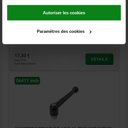
FILETAGE (INCH)=3/8-16
LONGUEUR DE POIGNÉE=79
COLORIS DU CORPS DE BASE=NOIR SATINÉ
TAILLE=3
Autoriser les cookies
PROFONDEUR DE FILETAGE=14
D=16
D1=21
D2=22
D3=17
H=37
H1=10
H2=23
HAUTEUR DE POIGNÉE=57,5
H4=61,5
Paramètres des cookies
LONGUEUR DE POIGNÉE=90
NOMBRE DE DENTS =22
Référence:
06411-3A41
17,30 €
DÉTAILS
hors TVA
hors frais d’envoi
06411 inch