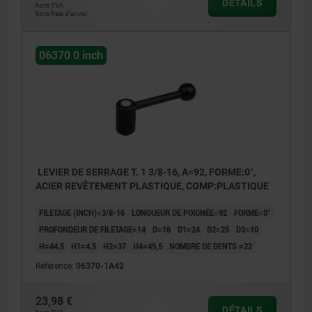
DÉTAILS
hors TVA
hors frais d’envoi
06370 0 inch
LEVIER DE SERRAGE T. 1 3/8-16, A=92, FORME:0°,
ACIER REVÊTEMENT PLASTIQUE, COMP:PLASTIQUE
FILETAGE (INCH)=3/8-16
LONGUEUR DE POIGNÉE=92
FORME=0°
PROFONDEUR DE FILETAGE=14
D=16
D1=24
D2=25
D3=10
H=44,5
H1=4,5
H2=37
H4=49,5
NOMBRE DE DENTS =22
Référence:
06370-1A42
23,98 €
DÉTAILS