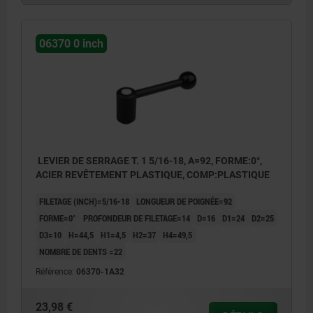
06370 0 inch
LEVIER DE SERRAGE T. 1 5/16-18, A=92, FORME:0°,
ACIER REVÊTEMENT PLASTIQUE, COMP:PLASTIQUE
FILETAGE (INCH)=5/16-18
LONGUEUR DE POIGNÉE=92
FORME=0°
PROFONDEUR DE FILETAGE=14
D=16
D1=24
D2=25
D3=10
H=44,5
H1=4,5
H2=37
H4=49,5
NOMBRE DE DENTS =22
Référence:
06370-1A32
23,98 €