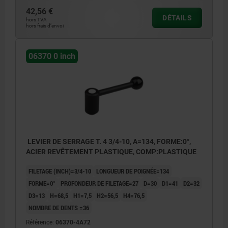
42,56 €
DÉTAILS
hors TVA
hors frais d’envoi
06370 0 inch
LEVIER DE SERRAGE T. 4 3/4-10, A=134, FORME:0°,
ACIER REVÊTEMENT PLASTIQUE, COMP:PLASTIQUE
FILETAGE (INCH)=3/4-10
LONGUEUR DE POIGNÉE=134
FORME=0°
PROFONDEUR DE FILETAGE=27
D=30
D1=41
D2=32
D3=13
H=68,5
H1=7,5
H2=56,5
H4=76,5
NOMBRE DE DENTS =36
Référence:
06370-4A72