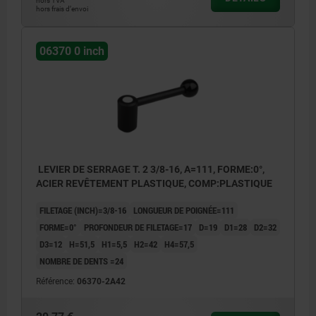
hors TVA
hors frais d’envoi
06370 0 inch
LEVIER DE SERRAGE T. 2 3/8-16, A=111, FORME:0°,
ACIER REVÊTEMENT PLASTIQUE, COMP:PLASTIQUE
FILETAGE (INCH)=3/8-16
LONGUEUR DE POIGNÉE=111
FORME=0°
PROFONDEUR DE FILETAGE=17
D=19
D1=28
D2=32
D3=12
H=51,5
H1=5,5
H2=42
H4=57,5
NOMBRE DE DENTS =24
Référence:
06370-2A42