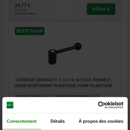
29,77 €
DÉTAILS
hors TVA
hors frais d’envoi
06370 0 inch
LEVIER DE SERRAGE T. 3 1/2-13, A=134,5, FORME:0°,
ACIER REVÊTEMENT PLASTIQUE, COMP:PLASTIQUE
FILETAGE (INCH)=1/2-13
LONGUEUR DE POIGNÉE=134,5
FORME=0°
PROFONDEUR DE FILETAGE=23
D=23
D1=33
D2=32
D3=13
H=58
H1=6
H2=47
H4=65
NOMBRE DE DENTS =26
Référence:
06370-3A52
Consentement
Détails
À propos des cookies