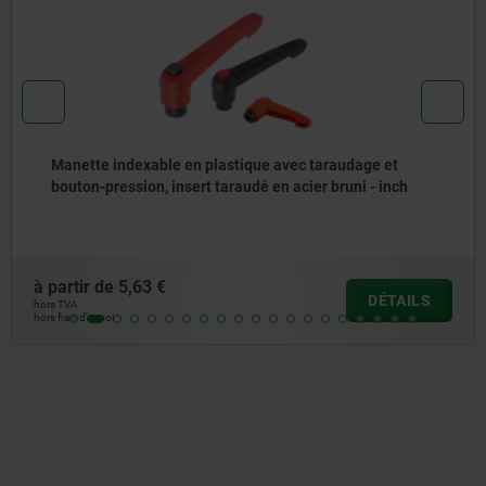
Manette indexable en zinc injecté haute pression avec
filetage, insert fileté en inox - inch
à partir de
10,95 €
DÉTAILS
hors TVA
hors frais d’envoi