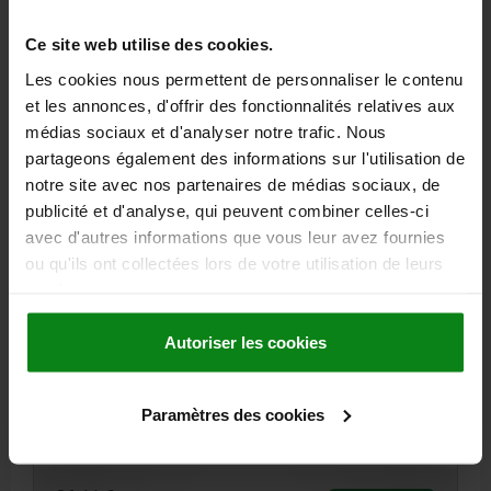
36,11 €
DÉTAILS
hors TVA
Ce site web utilise des cookies.
hors frais d’envoi
Les cookies nous permettent de personnaliser le contenu
et les annonces, d'offrir des fonctionnalités relatives aux
06370 0 inch
médias sociaux et d'analyser notre trafic. Nous
partageons également des informations sur l'utilisation de
notre site avec nos partenaires de médias sociaux, de
publicité et d'analyse, qui peuvent combiner celles-ci
avec d'autres informations que vous leur avez fournies
ou qu'ils ont collectées lors de votre utilisation de leurs
services.
LEVIER DE SERRAGE T. 3 5/8-11, A=134,5, FORME:0°,
ACIER REVÊTEMENT PLASTIQUE, COMP:PLASTIQUE
Autoriser les cookies
FILETAGE (INCH)=5/8-11
LONGUEUR DE POIGNÉE=134,5
FORME=0°
PROFONDEUR DE FILETAGE=23
D=23
D1=33
D2=32
D3=13
H=58
H1=6
H2=47
H4=65
NOMBRE DE DENTS =26
Paramètres des cookies
Référence:
06370-3A62