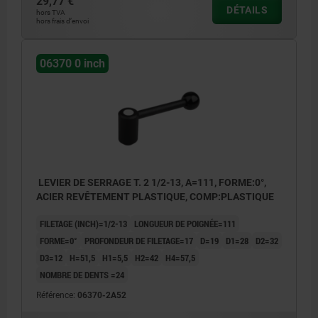
29,77 €
DÉTAILS
hors TVA
hors frais d’envoi
06370 0 inch
LEVIER DE SERRAGE T. 2 1/2-13, A=111, FORME:0°,
ACIER REVÊTEMENT PLASTIQUE, COMP:PLASTIQUE
FILETAGE (INCH)=1/2-13
LONGUEUR DE POIGNÉE=111
FORME=0°
PROFONDEUR DE FILETAGE=17
D=19
D1=28
D2=32
D3=12
H=51,5
H1=5,5
H2=42
H4=57,5
NOMBRE DE DENTS =24
Référence:
06370-2A52