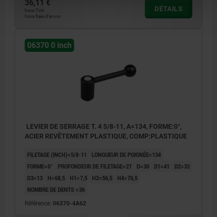
36,11 €
DÉTAILS
hors TVA
hors frais d’envoi
06370 0 inch
LEVIER DE SERRAGE T. 4 5/8-11, A=134, FORME:0°,
ACIER REVÊTEMENT PLASTIQUE, COMP:PLASTIQUE
FILETAGE (INCH)=5/8-11
LONGUEUR DE POIGNÉE=134
FORME=0°
PROFONDEUR DE FILETAGE=27
D=30
D1=41
D2=32
D3=13
H=68,5
H1=7,5
H2=56,5
H4=76,5
NOMBRE DE DENTS =36
Référence:
06370-4A62