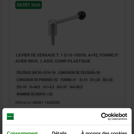
06381 inch
LEVIER DE SERRAGE T. 1 5/16-18X50, A=92, FORME:0°
ACIER INOX. 1.4305, COMP:PLASTIQUE
FILETAGE (INCH)=5/16-18
LONGUEUR DE FILETAGE=50
LONGUEUR DE POIGNÉE=92
FORME=0°
D=16
D1=24
D2=25
D3=10
H=44,5
H1=4,5
H2=37
H4=49,5
NOMBRE DE DENTS =22
Référence:
06381-1A32X50
46,14 €
DÉTAILS
hors TVA
hors frais d’envoi
Consentement
Détails
À propos des cookies