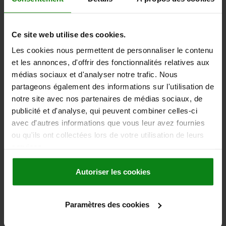
06381 inch
Ce site web utilise des cookies.
Les cookies nous permettent de personnaliser le contenu
et les annonces, d'offrir des fonctionnalités relatives aux
médias sociaux et d'analyser notre trafic. Nous
partageons également des informations sur l'utilisation de
notre site avec nos partenaires de médias sociaux, de
LEVIER DE SERRAGE T. 1 5/16-18X60, A=92, FORME:0°
publicité et d'analyse, qui peuvent combiner celles-ci
ACIER INOX. 1.4305, COMP:PLASTIQUE
avec d'autres informations que vous leur avez fournies
FILETAGE (INCH)=5/16-18
LONGUEUR DE FILETAGE=60
ou qu'ils ont collectées lors de votre utilisation de leurs
LONGUEUR DE POIGNÉE=92
FORME=0°
D=16
D1=24
D2=25
services.
D3=10
H=44,5
H1=4,5
H2=37
H4=49,5
NOMBRE DE DENTS =22
Autoriser les cookies
Référence:
06381-1A32X60
Paramètres des cookies
46,14 €
DÉTAILS
hors TVA
hors frais d’envoi