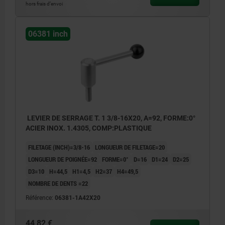
hors frais d’envoi
06381 inch
LEVIER DE SERRAGE T. 1 3/8-16X20, A=92, FORME:0°
ACIER INOX. 1.4305, COMP:PLASTIQUE
FILETAGE (INCH)=3/8-16
LONGUEUR DE FILETAGE=20
LONGUEUR DE POIGNÉE=92
FORME=0°
D=16
D1=24
D2=25
D3=10
H=44,5
H1=4,5
H2=37
H4=49,5
NOMBRE DE DENTS =22
Référence:
06381-1A42X20
44,82 €