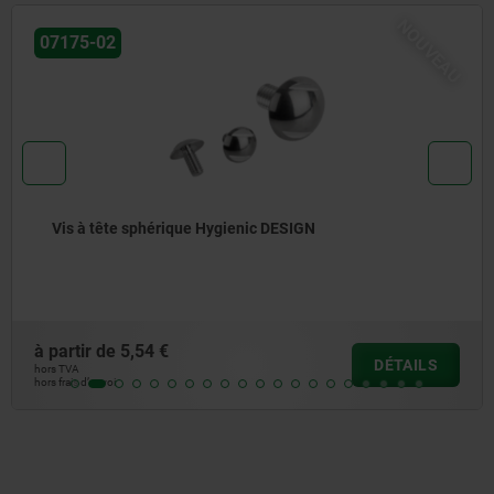
NOUVEAU
07170-15
Vis H en Inox Hygienic DESIGN
à partir de
5,08 €
DÉTAILS
hors TVA
hors frais d’envoi