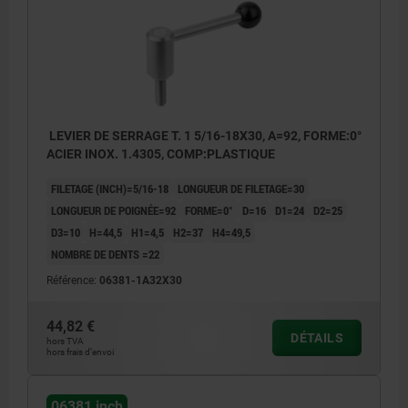
LEVIER DE SERRAGE T. 1 5/16-18X30, A=92, FORME:0°
ACIER INOX. 1.4305, COMP:PLASTIQUE
FILETAGE (INCH)=5/16-18
LONGUEUR DE FILETAGE=30
LONGUEUR DE POIGNÉE=92
FORME=0°
D=16
D1=24
D2=25
D3=10
H=44,5
H1=4,5
H2=37
H4=49,5
NOMBRE DE DENTS =22
Référence:
06381-1A32X30
44,82 €
DÉTAILS
hors TVA
hors frais d’envoi
06381 inch