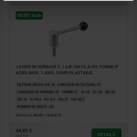
06381 inch
LEVIER DE SERRAGE T. 1 3/8-16X15, A=92, FORME:0°
ACIER INOX. 1.4305, COMP:PLASTIQUE
FILETAGE (INCH)=3/8-16
LONGUEUR DE FILETAGE=15
LONGUEUR DE POIGNÉE=92
FORME=0°
D=16
D1=24
D2=25
D3=10
H=44,5
H1=4,5
H2=37
H4=49,5
NOMBRE DE DENTS =22
Référence:
06381-1A42X15
44,82 €
DÉTAILS
hors TVA