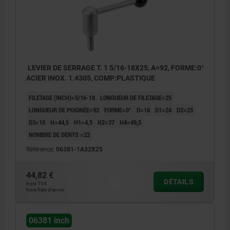
LEVIER DE SERRAGE T. 1 5/16-18X25, A=92, FORME:0°
ACIER INOX. 1.4305, COMP:PLASTIQUE
FILETAGE (INCH)=5/16-18
LONGUEUR DE FILETAGE=25
LONGUEUR DE POIGNÉE=92
FORME=0°
D=16
D1=24
D2=25
D3=10
H=44,5
H1=4,5
H2=37
H4=49,5
NOMBRE DE DENTS =22
Référence:
06381-1A32X25
44,82 €
DÉTAILS
hors TVA
hors frais d’envoi
06381 inch