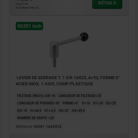
DÉTAILS
hors TVA
hors frais d’envoi
06381 inch
LEVIER DE SERRAGE T. 1 3/8-16X25, A=92, FORME:0°
ACIER INOX. 1.4305, COMP:PLASTIQUE
FILETAGE (INCH)=3/8-16
LONGUEUR DE FILETAGE=25
LONGUEUR DE POIGNÉE=92
FORME=0°
D=16
D1=24
D2=25
D3=10
H=44,5
H1=4,5
H2=37
H4=49,5
NOMBRE DE DENTS =22
Référence:
06381-1A42X25