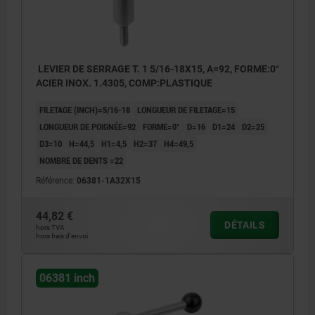
LEVIER DE SERRAGE T. 1 5/16-18X15, A=92, FORME:0°
ACIER INOX. 1.4305, COMP:PLASTIQUE
FILETAGE (INCH)=5/16-18
LONGUEUR DE FILETAGE=15
LONGUEUR DE POIGNÉE=92
FORME=0°
D=16
D1=24
D2=25
D3=10
H=44,5
H1=4,5
H2=37
H4=49,5
NOMBRE DE DENTS =22
Référence:
06381-1A32X15
44,82 €
DÉTAILS
hors TVA
hors frais d’envoi
06381 inch