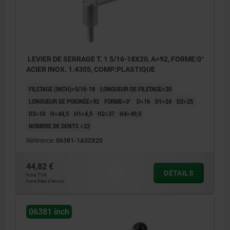
LEVIER DE SERRAGE T. 1 5/16-18X20, A=92, FORME:0°
ACIER INOX. 1.4305, COMP:PLASTIQUE
FILETAGE (INCH)=5/16-18
LONGUEUR DE FILETAGE=20
LONGUEUR DE POIGNÉE=92
FORME=0°
D=16
D1=24
D2=25
D3=10
H=44,5
H1=4,5
H2=37
H4=49,5
NOMBRE DE DENTS =22
Référence:
06381-1A32X20
44,82 €
DÉTAILS
hors TVA
hors frais d’envoi
06381 inch