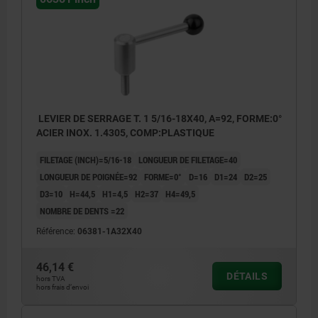
LEVIER DE SERRAGE T. 1 5/16-18X40, A=92, FORME:0°
ACIER INOX. 1.4305, COMP:PLASTIQUE
FILETAGE (INCH)=5/16-18
LONGUEUR DE FILETAGE=40
LONGUEUR DE POIGNÉE=92
FORME=0°
D=16
D1=24
D2=25
D3=10
H=44,5
H1=4,5
H2=37
H4=49,5
NOMBRE DE DENTS =22
Référence:
06381-1A32X40
46,14 €
DÉTAILS
hors TVA
hors frais d’envoi