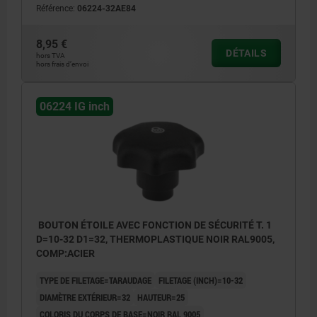
Référence:
06224-32AE84
8,95 €
DÉTAILS
hors TVA
hors frais d’envoi
06224 IG inch
BOUTON ÉTOILE AVEC FONCTION DE SÉCURITÉ T. 1
D=10-32 D1=32, THERMOPLASTIQUE NOIR RAL9005,
COMP:ACIER
TYPE DE FILETAGE=TARAUDAGE
FILETAGE (INCH)=10-32
DIAMÈTRE EXTÉRIEUR=32
HAUTEUR=25
COLORIS DU CORPS DE BASE=NOIR RAL 9005