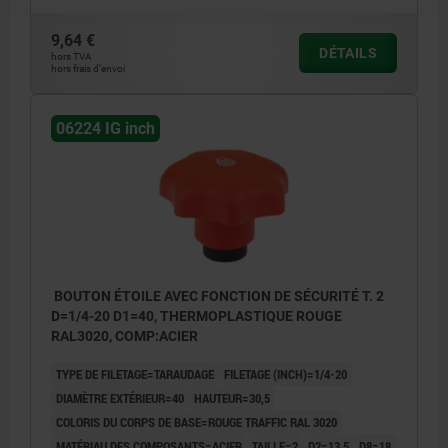
9,64 €
DÉTAILS
hors TVA
hors frais d’envoi
06224 IG inch
BOUTON ÉTOILE AVEC FONCTION DE SÉCURITÉ T. 2
D=1/4-20 D1=40, THERMOPLASTIQUE ROUGE
RAL3020, COMP:ACIER
TYPE DE FILETAGE=TARAUDAGE
FILETAGE (INCH)=1/4-20
DIAMÈTRE EXTÉRIEUR=40
HAUTEUR=30,5
COLORIS DU CORPS DE BASE=ROUGE TRAFFIC RAL 3020
MATÉRIAU DES COMPOSANTS=ACIER
TAILLE=2
D2=13,5
D8=18