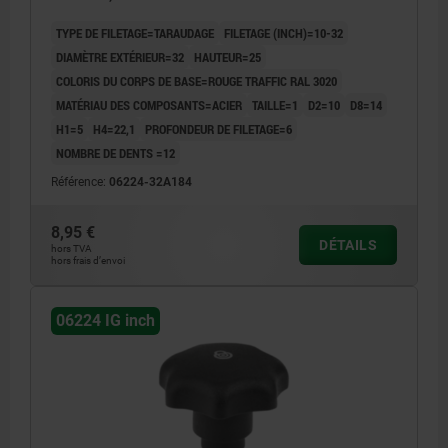
TYPE DE FILETAGE=TARAUDAGE
FILETAGE (INCH)=10-32
DIAMÈTRE EXTÉRIEUR=32
HAUTEUR=25
COLORIS DU CORPS DE BASE=ROUGE TRAFFIC RAL 3020
MATÉRIAU DES COMPOSANTS=ACIER
TAILLE=1
D2=10
D8=14
H1=5
H4=22,1
PROFONDEUR DE FILETAGE=6
NOMBRE DE DENTS =12
Référence:
06224-32A184
8,95 €
DÉTAILS
hors TVA
hors frais d’envoi
06224 IG inch