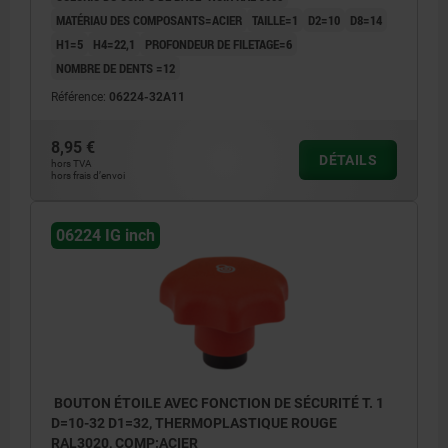
MATÉRIAU DES COMPOSANTS=ACIER
TAILLE=1
D2=10
D8=14
H1=5
H4=22,1
PROFONDEUR DE FILETAGE=6
NOMBRE DE DENTS =12
Référence:
06224-32A11
8,95 €
DÉTAILS
hors TVA
hors frais d’envoi
06224 IG inch
BOUTON ÉTOILE AVEC FONCTION DE SÉCURITÉ T. 1
D=10-32 D1=32, THERMOPLASTIQUE ROUGE
RAL3020, COMP:ACIER