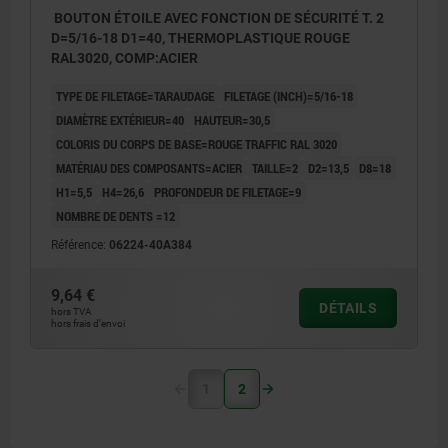
BOUTON ÉTOILE AVEC FONCTION DE SÉCURITÉ T. 2
D=5/16-18 D1=40, THERMOPLASTIQUE ROUGE
RAL3020, COMP:ACIER
TYPE DE FILETAGE=TARAUDAGE
FILETAGE (INCH)=5/16-18
DIAMÈTRE EXTÉRIEUR=40
HAUTEUR=30,5
COLORIS DU CORPS DE BASE=ROUGE TRAFFIC RAL 3020
MATÉRIAU DES COMPOSANTS=ACIER
TAILLE=2
D2=13,5
D8=18
H1=5,5
H4=26,6
PROFONDEUR DE FILETAGE=9
NOMBRE DE DENTS =12
Référence:
06224-40A384
9,64 €
DÉTAILS
hors TVA
hors frais d’envoi
1
2