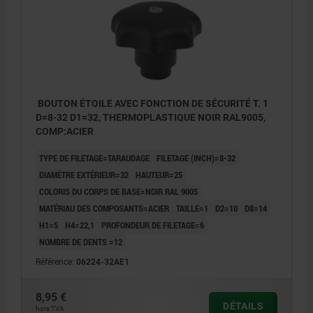
BOUTON ÉTOILE AVEC FONCTION DE SÉCURITÉ T. 1
D=8-32 D1=32, THERMOPLASTIQUE NOIR RAL9005,
COMP:ACIER
TYPE DE FILETAGE=TARAUDAGE
FILETAGE (INCH)=8-32
DIAMÈTRE EXTÉRIEUR=32
HAUTEUR=25
COLORIS DU CORPS DE BASE=NOIR RAL 9005
MATÉRIAU DES COMPOSANTS=ACIER
TAILLE=1
D2=10
D8=14
H1=5
H4=22,1
PROFONDEUR DE FILETAGE=6
NOMBRE DE DENTS =12
Référence:
06224-32AE1
8,95 €
DÉTAILS
hors TVA