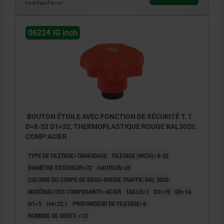
hors frais d’envoi
06224 IG inch
BOUTON ÉTOILE AVEC FONCTION DE SÉCURITÉ T. 1
D=8-32 D1=32, THERMOPLASTIQUE ROUGE RAL3020,
COMP:ACIER
TYPE DE FILETAGE=TARAUDAGE
FILETAGE (INCH)=8-32
DIAMÈTRE EXTÉRIEUR=32
HAUTEUR=25
COLORIS DU CORPS DE BASE=ROUGE TRAFFIC RAL 3020
MATÉRIAU DES COMPOSANTS=ACIER
TAILLE=1
D2=10
D8=14
H1=5
H4=22,1
PROFONDEUR DE FILETAGE=6
NOMBRE DE DENTS =12