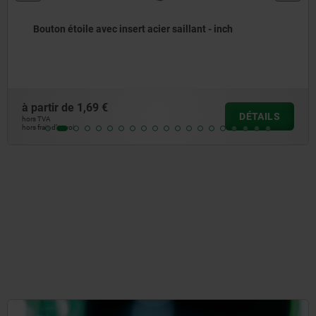
Poignées à cinq branches en plastique
(thermodurcissable) avec taraudage, insert fileté en
acier ou en inox - inch
à partir de
4,42 €
DÉTAILS
hors TVA
hors frais d’envoi