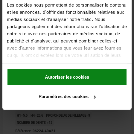
Les cookies nous permettent de personnaliser le contenu
et les annonces, d'offrir des fonctionnalités relatives aux
06224 IG inch
médias sociaux et d'analyser notre trafic. Nous
partageons également des informations sur l'utilisation de
notre site avec nos partenaires de médias sociaux, de
publicité et d'analyse, qui peuvent combiner celles-ci
avec d'autres informations que vous leur avez fournies
ou qu'ils ont collectées lors de votre utilisation de leurs
services.
BOUTON ÉTOILE AVEC FONCTION DE SÉCURITÉ T. 2
D=1/4-20 D1=40, THERMOPLASTIQUE NOIR RAL9005,
COMP:ACIER
Autoriser les cookies
TYPE DE FILETAGE=TARAUDAGE
FILETAGE (INCH)=1/4-20
DIAMÈTRE EXTÉRIEUR=40
HAUTEUR=30,5
Paramètres des cookies
COLORIS DU CORPS DE BASE=NOIR RAL 9005
MATÉRIAU DES COMPOSANTS=ACIER
TAILLE=2
D2=13,5
D8=18
H1=5,5
H4=26,6
PROFONDEUR DE FILETAGE=9
NOMBRE DE DENTS =12
Référence:
06224-40A21