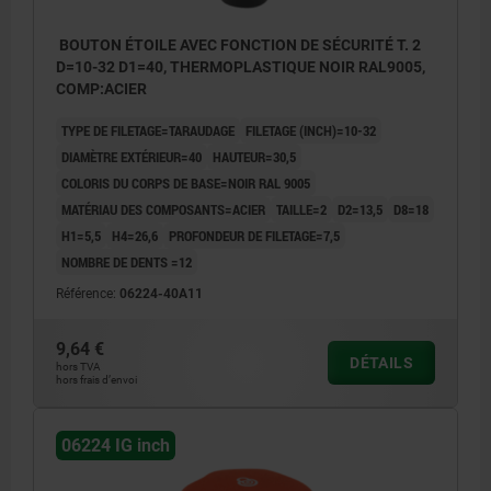
BOUTON ÉTOILE AVEC FONCTION DE SÉCURITÉ T. 2
D=10-32 D1=40, THERMOPLASTIQUE NOIR RAL9005,
COMP:ACIER
TYPE DE FILETAGE=TARAUDAGE
FILETAGE (INCH)=10-32
DIAMÈTRE EXTÉRIEUR=40
HAUTEUR=30,5
COLORIS DU CORPS DE BASE=NOIR RAL 9005
MATÉRIAU DES COMPOSANTS=ACIER
TAILLE=2
D2=13,5
D8=18
H1=5,5
H4=26,6
PROFONDEUR DE FILETAGE=7,5
NOMBRE DE DENTS =12
Référence:
06224-40A11
9,64 €
DÉTAILS
hors TVA
hors frais d’envoi
06224 IG inch