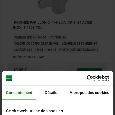
POIGNÉE PAPILLON D=1/4-20 A=50 H=24 ACIER
INOX. 1.4308 POLI
FILETAGE (INCH)=1/4-20
HAUTEUR=24
COLORIS DU CORPS DE BASE=POLI
LONGUEUR DE POIGNÉE=50
LARGEUR=2,3
D2=14
H1=11,5
PROFONDEUR DE FILETAGE=10
Référence:
06651-1A2
19,05 €
DÉTAILS
hors TVA
hors frais d’envoi
06651 inch
Consentement
Détails
À propos des cookies
Ce site web utilise des cookies.