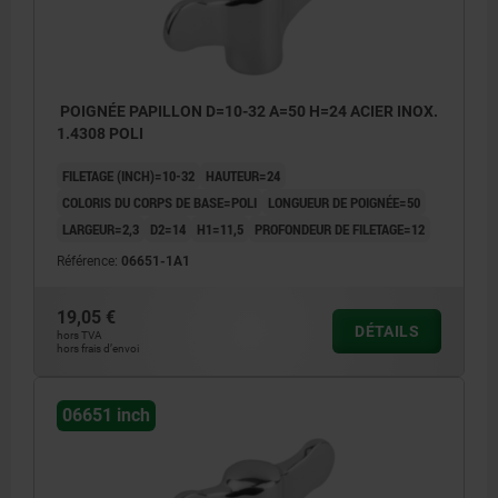
POIGNÉE PAPILLON D=10-32 A=50 H=24 ACIER INOX.
1.4308 POLI
FILETAGE (INCH)=10-32
HAUTEUR=24
COLORIS DU CORPS DE BASE=POLI
LONGUEUR DE POIGNÉE=50
LARGEUR=2,3
D2=14
H1=11,5
PROFONDEUR DE FILETAGE=12
Référence:
06651-1A1
19,05 €
DÉTAILS
hors TVA
hors frais d’envoi
06651 inch