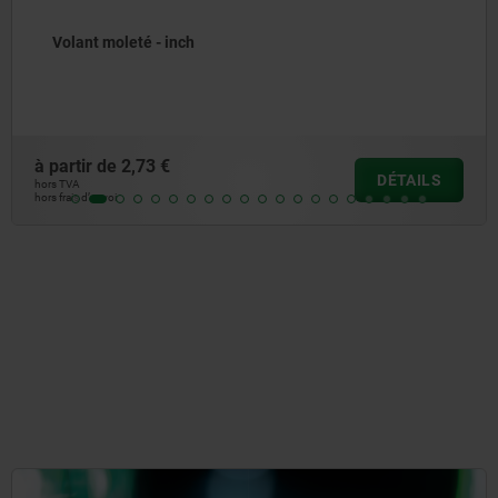
Bouton étoile en plastique avec insert en Inox similaire
à DIN 6336 - inch
à partir de
1,46 €
DÉTAILS
hors TVA
hors frais d’envoi