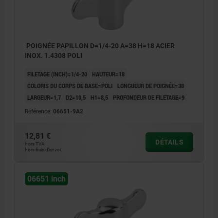
POIGNÉE PAPILLON D=1/4-20 A=38 H=18 ACIER
INOX. 1.4308 POLI
FILETAGE (INCH)=1/4-20
HAUTEUR=18
COLORIS DU CORPS DE BASE=POLI
LONGUEUR DE POIGNÉE=38
LARGEUR=1,7
D2=10,5
H1=8,5
PROFONDEUR DE FILETAGE=9
Référence:
06651-9A2
12,81 €
DÉTAILS
hors TVA
hors frais d’envoi
06651 inch