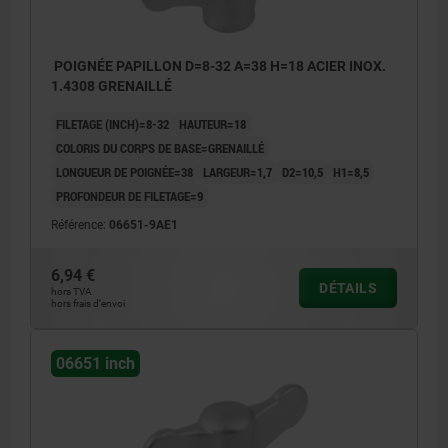
POIGNÉE PAPILLON D=8-32 A=38 H=18 ACIER INOX.
1.4308 GRENAILLÉ
FILETAGE (INCH)=8-32
HAUTEUR=18
COLORIS DU CORPS DE BASE=GRENAILLÉ
LONGUEUR DE POIGNÉE=38
LARGEUR=1,7
D2=10,5
H1=8,5
PROFONDEUR DE FILETAGE=9
Référence:
06651-9AE1
6,94 €
DÉTAILS
hors TVA
hors frais d’envoi
06651 inch