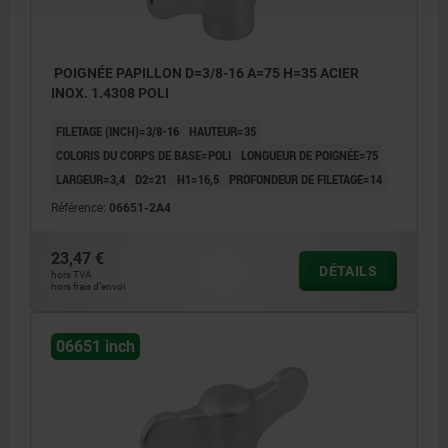
POIGNÉE PAPILLON D=3/8-16 A=75 H=35 ACIER
INOX. 1.4308 POLI
FILETAGE (INCH)=3/8-16
HAUTEUR=35
COLORIS DU CORPS DE BASE=POLI
LONGUEUR DE POIGNÉE=75
LARGEUR=3,4
D2=21
H1=16,5
PROFONDEUR DE FILETAGE=14
Référence:
06651-2A4
23,47 €
DÉTAILS
hors TVA
hors frais d’envoi
06651 inch