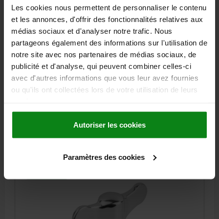
Les cookies nous permettent de personnaliser le contenu
et les annonces, d'offrir des fonctionnalités relatives aux
médias sociaux et d'analyser notre trafic. Nous
POIGNÉE PAPILLON D=5/16-18 A=75 H=35 ACIER
partageons également des informations sur l'utilisation de
INOX. 1.4308 POLI
notre site avec nos partenaires de médias sociaux, de
publicité et d'analyse, qui peuvent combiner celles-ci
FILETAGE (INCH)=5/16-18
HAUTEUR=35
avec d'autres informations que vous leur avez fournies
COLORIS DU CORPS DE BASE=POLI
LONGUEUR DE POIGNÉE=75
ou qu'ils ont collectées lors de votre utilisation de leurs
LARGEUR=3,4
D2=21
H1=16,5
PROFONDEUR DE FILETAGE=14
services.
Référence:
06651-2A3
Autoriser les cookies
23,47 €
DÉTAILS
hors TVA
hors frais d’envoi
Paramètres des cookies
06651 inch