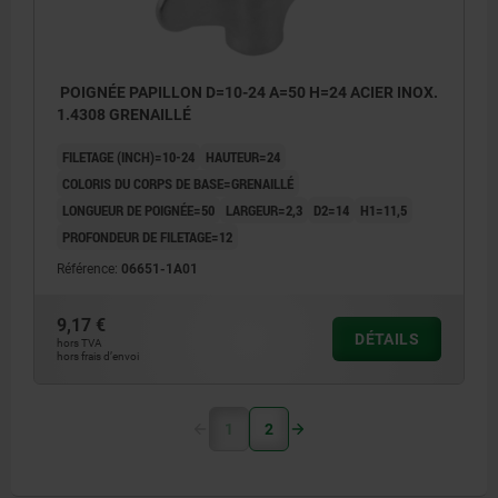
POIGNÉE PAPILLON D=10-24 A=50 H=24 ACIER INOX.
1.4308 GRENAILLÉ
FILETAGE (INCH)=10-24
HAUTEUR=24
COLORIS DU CORPS DE BASE=GRENAILLÉ
LONGUEUR DE POIGNÉE=50
LARGEUR=2,3
D2=14
H1=11,5
PROFONDEUR DE FILETAGE=12
Référence:
06651-1A01
9,17 €
DÉTAILS
hors TVA
hors frais d’envoi
1
2