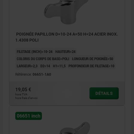
POIGNÉE PAPILLON D=10-24 A=50 H=24 ACIER INOX.
1.4308 POLI
FILETAGE (INCH)=10-24
HAUTEUR=24
COLORIS DU CORPS DE BASE=POLI
LONGUEUR DE POIGNÉE=50
LARGEUR=2,3
D2=14
H1=11,5
PROFONDEUR DE FILETAGE=10
Référence:
06651-1A0
19,05 €
DÉTAILS
hors TVA
hors frais d’envoi
06651 inch