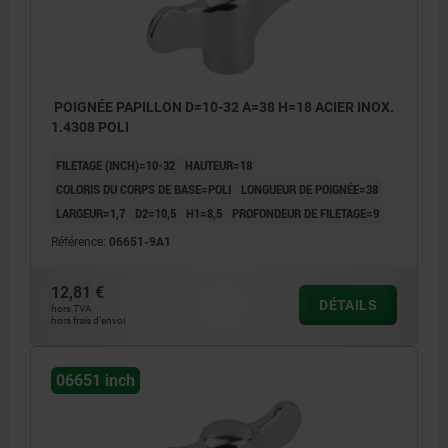
POIGNÉE PAPILLON D=10-32 A=38 H=18 ACIER INOX.
1.4308 POLI
FILETAGE (INCH)=10-32
HAUTEUR=18
COLORIS DU CORPS DE BASE=POLI
LONGUEUR DE POIGNÉE=38
LARGEUR=1,7
D2=10,5
H1=8,5
PROFONDEUR DE FILETAGE=9
Référence:
06651-9A1
12,81 €
DÉTAILS
hors TVA
hors frais d’envoi
06651 inch