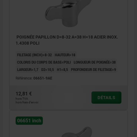
POIGNÉE PAPILLON D=8-32 A=38 H=18 ACIER INOX.
1.4308 POLI
FILETAGE (INCH)=8-32
HAUTEUR=18
COLORIS DU CORPS DE BASE=POLI
LONGUEUR DE POIGNÉE=38
LARGEUR=1,7
D2=10,5
H1=8,5
PROFONDEUR DE FILETAGE=9
Référence:
06651-9AE
12,81 €
DÉTAILS
hors TVA
hors frais d’envoi
06651 inch