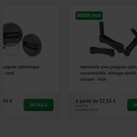
06500 inch
06326-01 
Manivelle avec poignée cylindrique
Poignées 
escamotable, alésage ajusté sans
escamotab
rainure - inch
à partir de
57,55 €
à partir de
DÉTAILS
hors TVA
hors TVA
hors frais d’envoi
hors frais d’envoi