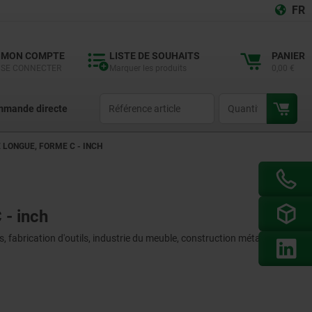
FR
MON COMPTE
LISTE DE SOUHAITS
PANIER
SE CONNECTER
Marquer les produits
0,00 €
productCode
qty
mande directe
 LONGUE, FORME C - INCH
 - inch
 fabrication d'outils, industrie du meuble, construction métallique