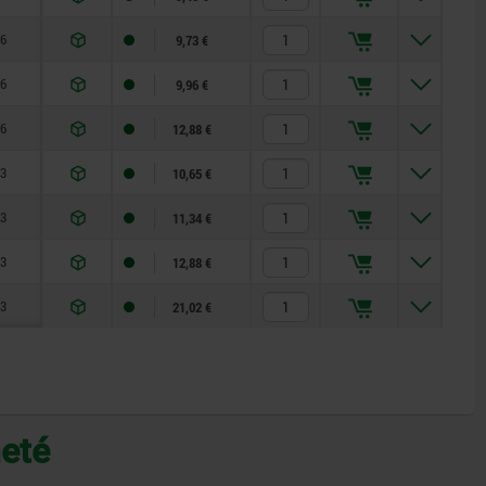
6
9,73 €
6
9,96 €
6
12,88 €
3
10,65 €
3
11,34 €
3
12,88 €
3
21,02 €
heté