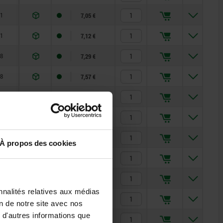
1
7,05 €
1
7,12 €
8
7,29 €
8
7,57 €
8
7,77 €
8
8,31 €
6
8,15 €
À propos des cookies
6
8,40 €
6
8,74 €
nnalités relatives aux médias
6
10,26 €
on de notre site avec nos
 d'autres informations que
3
10,48 €