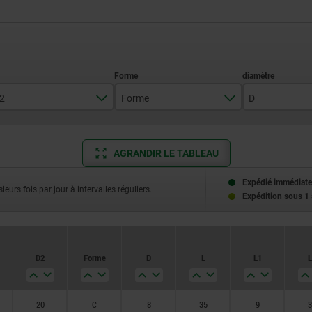
2
Forme
D
20
C
8
AGRANDIR LE TABLEAU
25
10
30
12
Expédié immédiate
ieurs fois par jour à intervalles réguliers.
Expédition sous 1
35
14
D2
Forme
D
L
L1
L
20
C
8
35
9
3