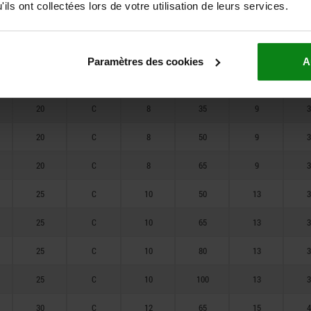
ils ont collectées lors de votre utilisation de leurs services.
35
C
14
100
16
5
35
C
14
125
16
5
Paramètres des cookies
A
35
C
14
160
16
5
20
C
8
35
9
3
20
C
8
50
9
3
20
C
8
65
9
3
25
C
10
50
13
3
25
C
10
65
13
3
25
C
10
80
13
3
25
C
10
100
13
3
30
C
12
65
15
4