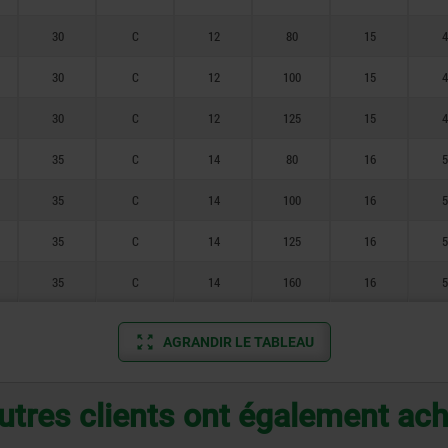
30
C
12
80
15
4
30
C
12
100
15
4
30
C
12
125
15
4
35
C
14
80
16
5
35
C
14
100
16
5
35
C
14
125
16
5
35
C
14
160
16
5
AGRANDIR LE TABLEAU
utres clients ont également ac