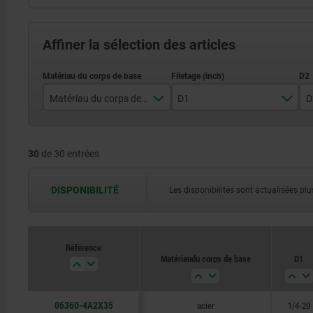
Affiner la sélection des articles
Matériau du corps de base
D1
D
acier
1/2-13
30
de 30 entrées
acier inoxydable
1/4-20
3/8-16
DISPONIBILITÉ
Les disponibilités sont actualisées plus
5/16-18
Référence
Matériau du corps de base
D1
06360-4A2X35
acier
1/4-20