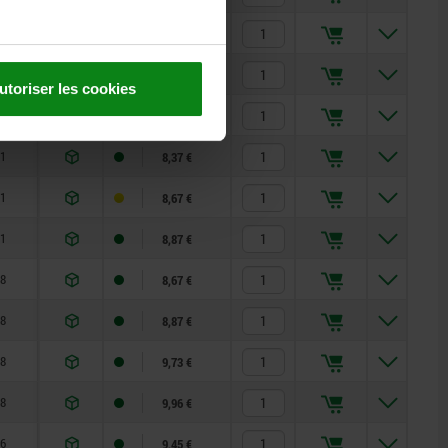
3
10,52 €
3
11,16 €
utoriser les cookies
3
11,34 €
1
8,37 €
1
8,67 €
1
8,87 €
8
8,67 €
8
8,87 €
8
9,73 €
8
9,96 €
6
9,45 €