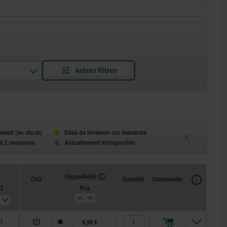
ment (en stock)
Délai de livraison sur demande
 à 2 semaines
Actuellement indisponible
Disponibilité
CAO
Quantité
Commander
2
Prix
1
6,98 €