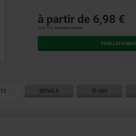
à partir de
6,98 €
hors TVA
hors frais d’envoi
VEUILLEZ D’ABO
CURRENT
CURRENT
ITS
DÉTAILS
CAO
TAB:
TAB: