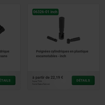
inch
06268 inch
cylindriques en plastique
Volant moleté avec poignée
les - inch
22,19 €
à partir de
11,19 €
DÉTAILS
hors TVA
hors frais d’envoi