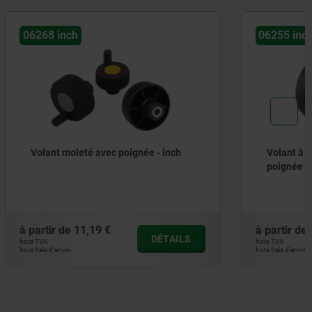
06255 inch
 - inch
Volant à 2 bras en plastique, avec
poignée rabattable - inch
à partir de
35,57 €
DÉTAILS
DÉTAILS
hors TVA
hors frais d’envoi