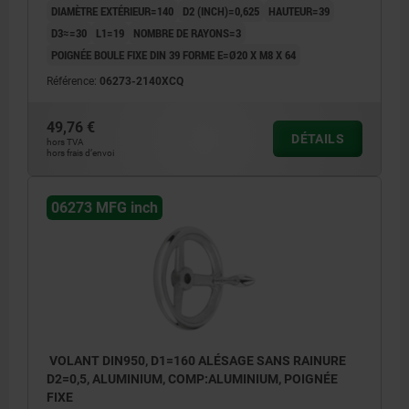
DIAMÈTRE EXTÉRIEUR=140
D2 (INCH)=0,625
HAUTEUR=39
D3≈=30
L1=19
NOMBRE DE RAYONS=3
POIGNÉE BOULE FIXE DIN 39 FORME E=Ø20 X M8 X 64
Référence:
06273-2140XCQ
49,76 €
DÉTAILS
hors TVA
hors frais d’envoi
06273 MFG inch
VOLANT DIN950, D1=160 ALÉSAGE SANS RAINURE
D2=0,5, ALUMINIUM, COMP:ALUMINIUM, POIGNÉE
FIXE