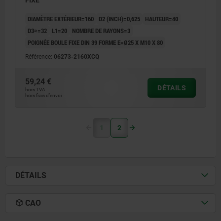
FIXE
DIAMÈTRE EXTÉRIEUR=160
D2 (INCH)=0,625
HAUTEUR=40
D3≈=32
L1=20
NOMBRE DE RAYONS=3
POIGNÉE BOULE FIXE DIN 39 FORME E=Ø25 X M10 X 80
Référence:
06273-2160XCQ
59,24 €
DÉTAILS
hors TVA
hors frais d’envoi
1
2
DÉTAILS
CAO