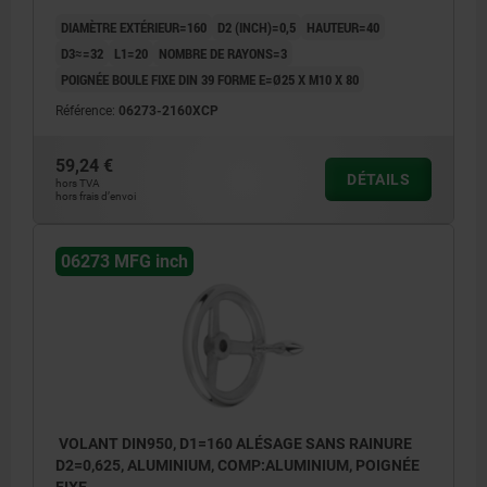
DIAMÈTRE EXTÉRIEUR=160
D2 (INCH)=0,5
HAUTEUR=40
D3≈=32
L1=20
NOMBRE DE RAYONS=3
POIGNÉE BOULE FIXE DIN 39 FORME E=Ø25 X M10 X 80
Référence:
06273-2160XCP
59,24 €
DÉTAILS
hors TVA
hors frais d’envoi
06273 MFG inch
VOLANT DIN950, D1=160 ALÉSAGE SANS RAINURE
D2=0,625, ALUMINIUM, COMP:ALUMINIUM, POIGNÉE