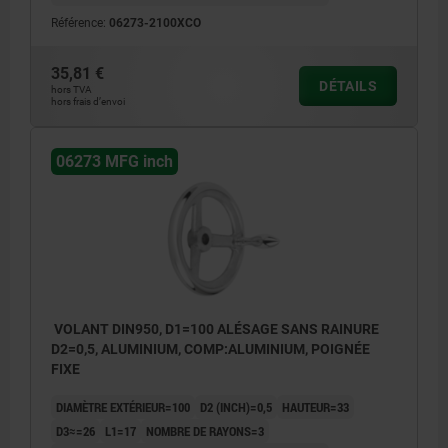
Référence:
06273-2100XCO
35,81 €
DÉTAILS
hors TVA
hors frais d’envoi
06273 MFG inch
VOLANT DIN950, D1=100 ALÉSAGE SANS RAINURE
D2=0,5, ALUMINIUM, COMP:ALUMINIUM, POIGNÉE
FIXE
DIAMÈTRE EXTÉRIEUR=100
D2 (INCH)=0,5
HAUTEUR=33
D3≈=26
L1=17
NOMBRE DE RAYONS=3