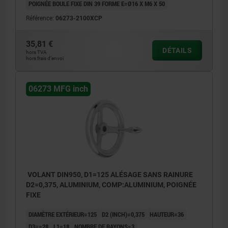
POIGNÉE BOULE FIXE DIN 39 FORME E=Ø16 X M6 X 50
Référence:
06273-2100XCP
35,81 €
DÉTAILS
hors TVA
hors frais d’envoi
06273 MFG inch
VOLANT DIN950, D1=125 ALÉSAGE SANS RAINURE
D2=0,375, ALUMINIUM, COMP:ALUMINIUM, POIGNÉE
FIXE
DIAMÈTRE EXTÉRIEUR=125
D2 (INCH)=0,375
HAUTEUR=36
D3≈=28
L1=18
NOMBRE DE RAYONS=3