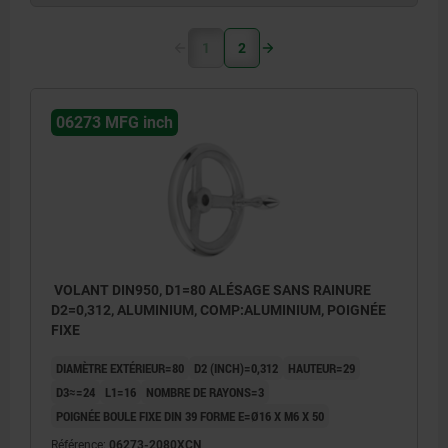
1
2
06273 MFG inch
VOLANT DIN950, D1=80 ALÉSAGE SANS RAINURE
D2=0,312, ALUMINIUM, COMP:ALUMINIUM, POIGNÉE
FIXE
DIAMÈTRE EXTÉRIEUR=80
D2 (INCH)=0,312
HAUTEUR=29
D3≈=24
L1=16
NOMBRE DE RAYONS=3
POIGNÉE BOULE FIXE DIN 39 FORME E=Ø16 X M6 X 50
Référence:
06273-2080XCN