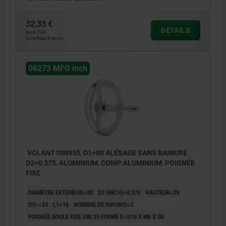
32,33 €
DÉTAILS
hors TVA
hors frais d’envoi
06273 MFG inch
VOLANT DIN950, D1=80 ALÉSAGE SANS RAINURE
D2=0,375, ALUMINIUM, COMP:ALUMINIUM, POIGNÉE
FIXE
DIAMÈTRE EXTÉRIEUR=80
D2 (INCH)=0,375
HAUTEUR=29
D3≈=24
L1=16
NOMBRE DE RAYONS=3
POIGNÉE BOULE FIXE DIN 39 FORME E=Ø16 X M6 X 50