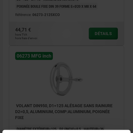
POIGNÉE BOULE FIXE DIN 39 FORME E=Ø20 X M8 X 64
Référence:
06273-2125XCO
44,71 €
DÉTAILS
hors TVA
hors frais d’envoi
06273 MFG inch
VOLANT DIN950, D1=125 ALÉSAGE SANS RAINURE
D2=0,5, ALUMINIUM, COMP:ALUMINIUM, POIGNÉE
FIXE
DIAMÈTRE EXTÉRIEUR=125
D2 (INCH)=0,5
HAUTEUR=36