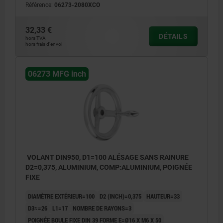
Référence:
06273-2080XCO
32,33 €
DÉTAILS
hors TVA
hors frais d’envoi
06273 MFG inch
VOLANT DIN950, D1=100 ALÉSAGE SANS RAINURE
D2=0,375, ALUMINIUM, COMP:ALUMINIUM, POIGNÉE
FIXE
DIAMÈTRE EXTÉRIEUR=100
D2 (INCH)=0,375
HAUTEUR=33
D3≈=26
L1=17
NOMBRE DE RAYONS=3
POIGNÉE BOULE FIXE DIN 39 FORME E=Ø16 X M6 X 50