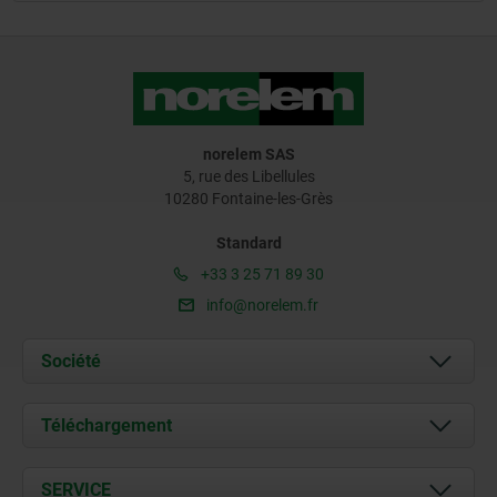
norelem SAS
5, rue des Libellules
10280 Fontaine-les-Grès
Standard
+33 3 25 71 89 30
info@norelem.fr
Société
À propos de nous
Téléchargement
Actualités
Documents
SERVICE
Contact