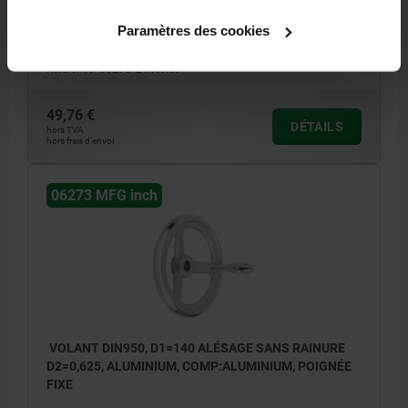
D3≈=30
L1=19
NOMBRE DE RAYONS=3
Paramètres des cookies
POIGNÉE BOULE FIXE DIN 39 FORME E=Ø20 X M8 X 64
Référence:
06273-2140XCP
49,76 €
DÉTAILS
hors TVA
hors frais d’envoi
06273 MFG inch
VOLANT DIN950, D1=140 ALÉSAGE SANS RAINURE
D2=0,625, ALUMINIUM, COMP:ALUMINIUM, POIGNÉE
FIXE