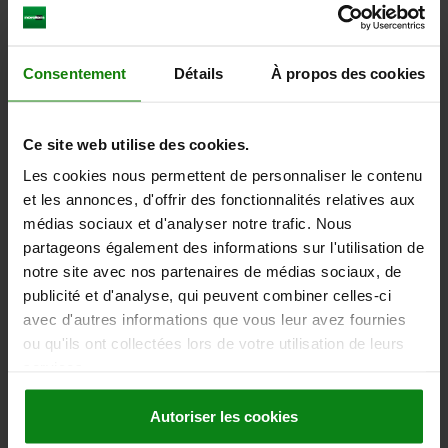
D3≈=28
L1=18
NOMBRE DE RAYONS=3
POIGNÉE BOULE FIXE DIN 39 FORME E=Ø20 X M8 X 64
Référence:
06273-2125XCP
Consentement
Détails
À propos des cookies
44,71 €
DÉTAILS
hors TVA
Ce site web utilise des cookies.
hors frais d’envoi
Les cookies nous permettent de personnaliser le contenu
et les annonces, d'offrir des fonctionnalités relatives aux
06273 MFG inch
médias sociaux et d'analyser notre trafic. Nous
partageons également des informations sur l'utilisation de
notre site avec nos partenaires de médias sociaux, de
publicité et d'analyse, qui peuvent combiner celles-ci
avec d'autres informations que vous leur avez fournies
ou qu'ils ont collectées lors de votre utilisation de leurs
services.
VOLANT DIN950, D1=140 ALÉSAGE SANS RAINURE
D2=0,5, ALUMINIUM, COMP:ALUMINIUM, POIGNÉE
FIXE
Autoriser les cookies
DIAMÈTRE EXTÉRIEUR=140
D2 (INCH)=0,5
HAUTEUR=39