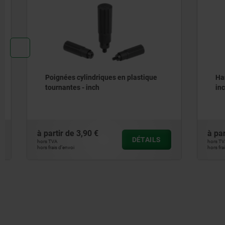
Poignées cylindriques en plastique
Handwhee
tournantes - inch
inch
à partir de
3,90 €
à partir de
DÉTAILS
hors TVA
hors TVA
hors frais d’envoi
hors frais d’envoi