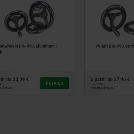
ls DIN 950, aluminum -
Volant DIN 950, en fonte gri
20,39 €
à partir de
27,46 €
DÉTAILS
hors TVA
hors frais d’envoi