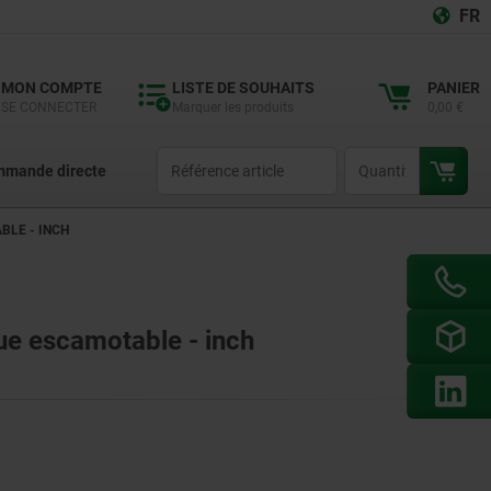
FR
MON COMPTE
LISTE DE SOUHAITS
PANIER
SE CONNECTER
Marquer les produits
0,00 €
productCode
qty
mande directe
BLE - INCH
ue escamotable - inch