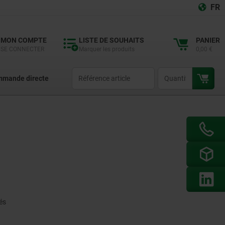
FR
MON COMPTE
LISTE DE SOUHAITS
PANIER
SE CONNECTER
Marquer les produits
0,00 €
productCode
qty
mande directe
és