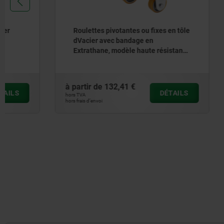
Roulettes pivotantes ou fixes en tôle
Roulettes
dVacier avec bandage en
d’acier a
Extrathane, modèle haute résistance
modèle st
- inch
à partir de
132,41 €
à partir de
DÉTAILS
hors TVA
hors TVA
hors frais d’envoi
hors frais d’envoi