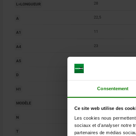
28
L=LONGUEUR
22,5
A
11
A1
23
A4
27
A5
6,5
D
32
Consentement
H1
30 x 30
MODÈLE
Ce site web utilise des cook
6
N
Les cookies nous permettent d
sociaux et d'analyser notre t
4
T
partenaires de médias sociaux