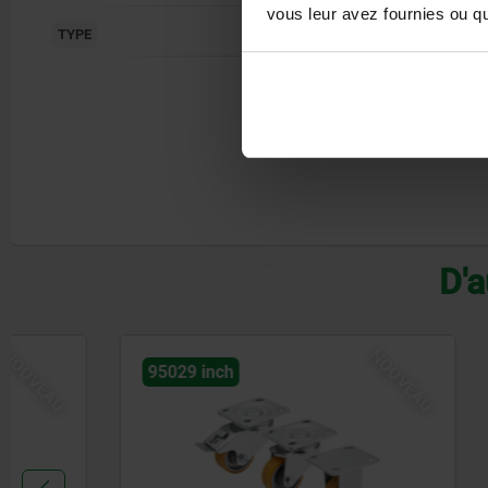
vous leur avez fournies ou qu'
I
TYPE
D'a
NOUVEAU
95029 inch
95017 inc