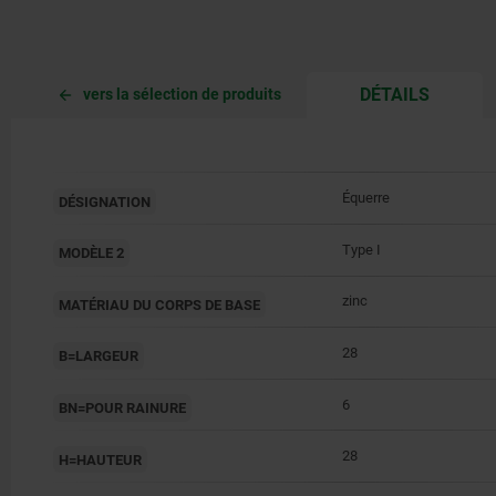
CURREN
DÉTAILS
vers la sélection de produits
TAB:
Équerre
DÉSIGNATION
Type I
MODÈLE 2
zinc
MATÉRIAU DU CORPS DE BASE
28
B=LARGEUR
6
BN=POUR RAINURE
28
H=HAUTEUR