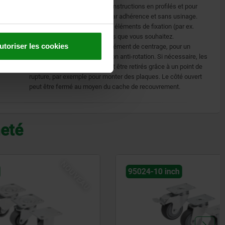
Conçus pour renforcer des constructions en profilés et pour
relier entre eux des profilés, par adhérence et sans usinage.
Également utilisables comme éléments de fixation (par ex.
embase) pour les composants que vous souhaitez.
utoriser les cookies
Les équerres possèdent un élément de centrage, pour un
montage précis avec protection anti-rotation. Si nécessaire, les
éléments de centrage peuvent être retirés grâce à un point de
rupture, par exemple pour monter des plaques. Le côté ouvert
peut être fermé au moyen du cache de recouvrement.
heté
NOUVEAU
NOUVEAU
95024-10 inch