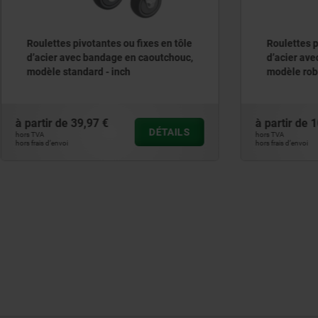
 pivotantes ou fixes en tôle
Roulettes pivotantes ou fix
vec bandage en caoutchouc,
d’acier avec roue en polya
andard - inch
modèle robuste - inch
39,97 €
à partir de
109,41 €
DÉTAILS
hors TVA
hors frais d’envoi