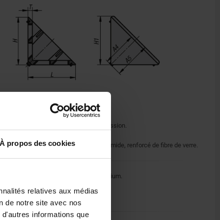
Équerre zinc injecté haute pression.
Vis et tasseau acier.
À propos des cookies
Cache de recouvrement polyamide, renforcé de fibre de verre.
Équerre peinte couleur aluminium.
Vis et tasseaux zingués.
nnalités relatives aux médias
Caches de recouvrement noir.
on de notre site avec nos
 d'autres informations que