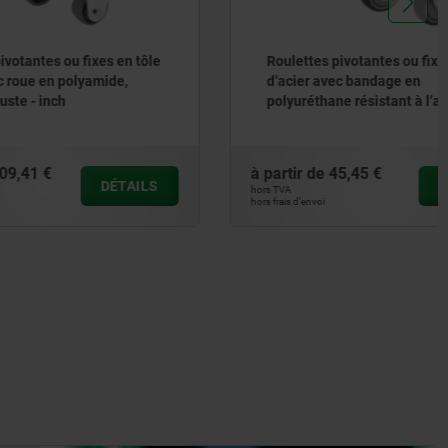
es en tôle
Roulettes pivotantes ou fixes en tôle
mide,
d’acier avec bandage en
polyuréthane résistant à l’abrasion,
modèle standard - inch
à partir de
45,45 €
DÉTAILS
DÉTAILS
hors TVA
hors frais d’envoi