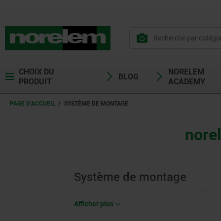
CHOIX DU
NORELEM
BLOG
PRODUIT
ACADEMY
PAGE D’ACCUEIL
SYSTÈME DE MONTAGE
nore
Système de montage
Le domaine thématique "norelem assemble" comp
(10000) et des vérins pneumatiques (12000). Les 
Afficher plus
la construction mécanique. En raison de leur gran