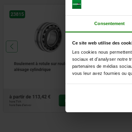
23815
23830
Consentement
Ce site web utilise des cook
Les cookies nous permettent d
sociaux et d'analyser notre t
Roulement à rotule sur rouleaux FAG
Butée à bi
partenaires de médias sociaux
alésage cylindrique
vous leur avez fournies ou qu'
à partir de
113,42 €
à partir de
DÉTAILS
hors TVA
hors TVA
hors frais d’envoi
hors frais d’envoi