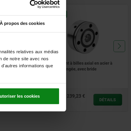
23806-01
À propos des cookies
nnalités relatives aux médias
on de notre site avec nos
ndriques
Roulement à billes axial en acier à
 d'autres informations que
double rangée, avec bride
à partir de
239,23 €
utoriser les cookies
DÉTAILS
DÉTAILS
hors TVA
hors frais d’envoi