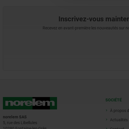
Inscrivez-vous mainten
Recevez en avant-première les nouveautés sur nos 
SOCIÉTÉ
À propos 
norelem SAS
Actualités
5, rue des Libellules
10280 Fontaine-les-Grès
Contact