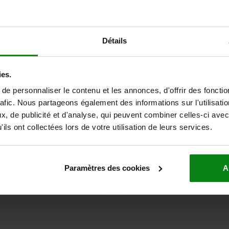
23820
Détails
ies.
e personnaliser le contenu et les annonces, d'offrir des fonctio
rafic. Nous partageons également des informations sur l'utilisati
lles à simple effet
Roulement à rouleaux cyli
, de publicité et d'analyse, qui peuvent combiner celles-ci avec
FAG à cage
ils ont collectées lors de votre utilisation de leurs services.
24,55 €
à partir de
44,76 €
Paramètres des cookies
A
DÉTAILS
hors TVA
hors frais d’envoi