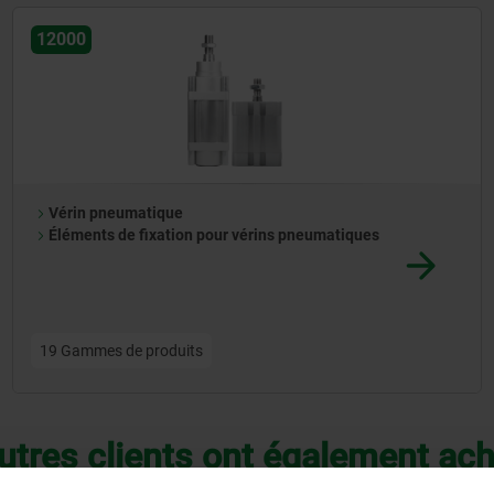
ive dans la construction et le montage.
12000
Vérin pneumatique
Éléments de fixation pour vérins pneumatiques
19 Gammes de produits
utres clients ont également ac