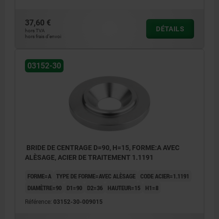
37,60 €
DÉTAILS
hors TVA
hors frais d’envoi
03152-30
BRIDE DE CENTRAGE D=90, H=15, FORME:A AVEC
ALÈSAGE, ACIER DE TRAITEMENT 1.1191
FORME=A
TYPE DE FORME=AVEC ALÈSAGE
CODE ACIER=1.1191
DIAMÈTRE=90
D1=90
D2=36
HAUTEUR=15
H1=8
Référence:
03152-30-009015