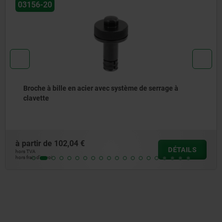
56-20
0
oche à bille en acier avec système de serrage à
avette
rtir de
102,04 €
DÉTAILS
VA
ais d’envoi