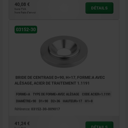
40,08 €
DÉTAILS
hors TVA
hors frais d’envoi
03152-30
BRIDE DE CENTRAGE D=90, H=17, FORME:A AVEC
ALÈSAGE, ACIER DE TRAITEMENT 1.1191
FORME=A
TYPE DE FORME=AVEC ALÈSAGE
CODE ACIER=1.1191
DIAMÈTRE=90
D1=90
D2=36
HAUTEUR=17
H1=8
Référence:
03152-30-009017
41,24 €
DÉTAILS