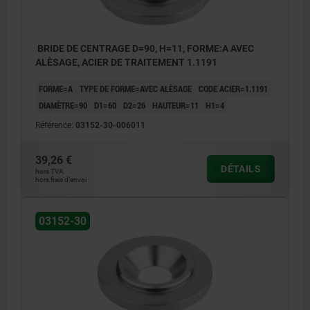
BRIDE DE CENTRAGE D=90, H=11, FORME:A AVEC
ALÈSAGE, ACIER DE TRAITEMENT 1.1191
FORME=A
TYPE DE FORME=AVEC ALÈSAGE
CODE ACIER=1.1191
DIAMÈTRE=90
D1=60
D2=26
HAUTEUR=11
H1=4
Référence:
03152-30-006011
39,26 €
DÉTAILS
hors TVA
hors frais d’envoi
03152-30