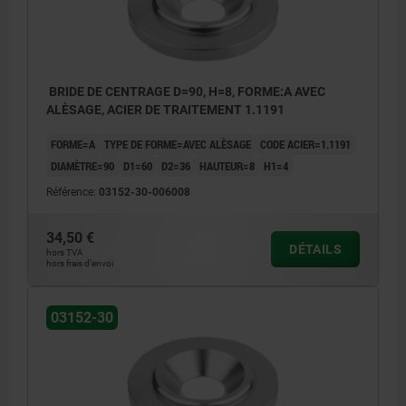
BRIDE DE CENTRAGE D=90, H=8, FORME:A AVEC
ALÈSAGE, ACIER DE TRAITEMENT 1.1191
FORME=A
TYPE DE FORME=AVEC ALÈSAGE
CODE ACIER=1.1191
DIAMÈTRE=90
D1=60
D2=36
HAUTEUR=8
H1=4
Référence:
03152-30-006008
34,50 €
DÉTAILS
hors TVA
hors frais d’envoi
03152-30