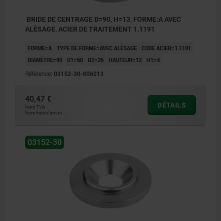
BRIDE DE CENTRAGE D=90, H=13, FORME:A AVEC
ALÈSAGE, ACIER DE TRAITEMENT 1.1191
FORME=A
TYPE DE FORME=AVEC ALÈSAGE
CODE ACIER=1.1191
DIAMÈTRE=90
D1=60
D2=26
HAUTEUR=13
H1=4
Référence:
03152-30-006013
40,47 €
DÉTAILS
hors TVA
hors frais d’envoi
03152-30