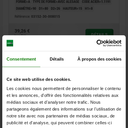
FORME=A
TYPE DE FORME=AVEC ALÈSAGE
CODE ACIER=1.1191
DIAMÈTRE=90
D1=80
D2=26
HAUTEUR=15
H1=8
Référence:
03152-30-008015
39,26 €
DÉTAILS
hors TVA
hors frais d’envoi
03152-30
Consentement
Détails
À propos des cookies
Ce site web utilise des cookies.
Les cookies nous permettent de personnaliser le contenu
et les annonces, d'offrir des fonctionnalités relatives aux
médias sociaux et d'analyser notre trafic. Nous
BRIDE DE CENTRAGE D=90, H=17, FORME:A AVEC
partageons également des informations sur l'utilisation de
ALÈSAGE, ACIER DE TRAITEMENT 1.1191
notre site avec nos partenaires de médias sociaux, de
FORME=A
TYPE DE FORME=AVEC ALÈSAGE
CODE ACIER=1.1191
publicité et d'analyse, qui peuvent combiner celles-ci
DIAMÈTRE=90
D1=80
D2=26
HAUTEUR=17
H1=8