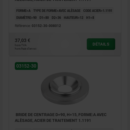
FORME=A
TYPE DE FORME=AVEC ALÈSAGE
CODE ACIER=1.1191
DIAMÈTRE=90
D1=80
D2=36
HAUTEUR=12
H1=8
Référence:
03152-30-008012
37,03 €
DÉTAILS
hors TVA
hors frais d’envoi
03152-30
BRIDE DE CENTRAGE D=90, H=15, FORME:A AVEC
ALÈSAGE, ACIER DE TRAITEMENT 1.1191