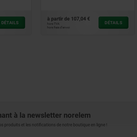
107,04 €
à partir de
25,19 €
DÉTAILS
hors TVA
hors frais d’envoi
ant à la newsletter norelem
produits et les notifications de notre boutique en ligne !