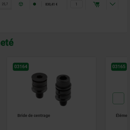
25,7
9,3
10
5,5
14
16
6
830,41 €
heté
03165
Élément de serrage et de centrage