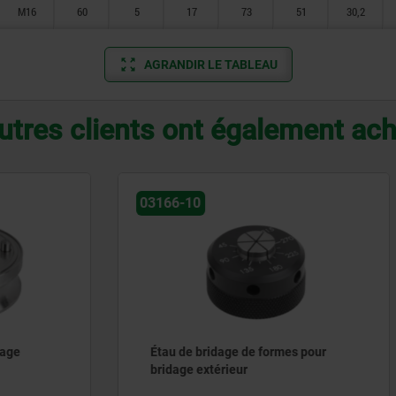
M16
60
5
17
73
51
30,2
AGRANDIR LE TABLEAU
utres clients ont également ac
03164
ridage de formes pour
Bride de centrage
xtérieur