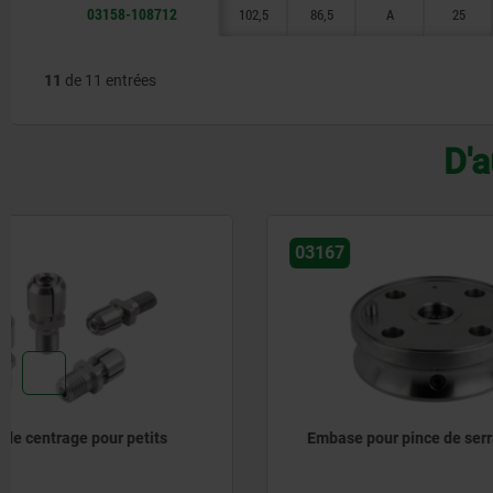
03158-108712
102,5
86,5
A
25
11
de 11 entrées
D'a
03167
03166-10
Embase pour pince de serrage
Étau de b
bridage e