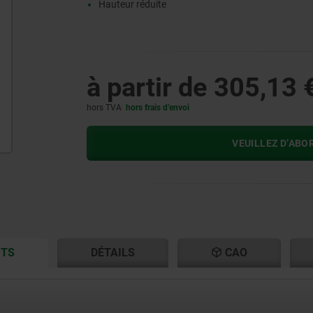
Hauteur réduite
à partir de
305,13 
hors TVA
hors frais d’envoi
VEUILLEZ D’ABO
CURRENT
CURRENT
ITS
DÉTAILS
CAO
TAB:
TAB: