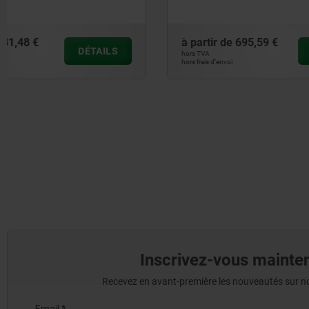
à partir de
695,59 €
à partir de
DÉTAILS
hors TVA
hors TVA
hors frais d’envoi
hors frais d’envoi
Inscrivez-vous mainten
Recevez en avant-première les nouveautés sur nos 