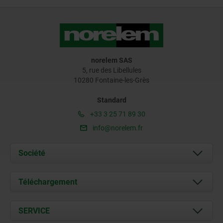
norelem SAS
5, rue des Libellules
10280 Fontaine-les-Grès
Standard
+33 3 25 71 89 30
info@norelem.fr
Société
À propos de nous
Téléchargement
Actualités
Documents
SERVICE
Contact