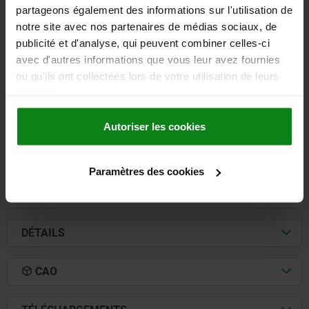
partageons également des informations sur l'utilisation de
notre site avec nos partenaires de médias sociaux, de
CÔNE DE TRACTION POUR PINCES POUR BRIDAGE
publicité et d'analyse, qui peuvent combiner celles-ci
INTERIEURE D=M12, L1=14, ACIER NICKELE, SW=10,
avec d'autres informations que vous leur avez fournies
D1=18
ou qu'ils ont collectées lors de votre utilisation de leurs
FILETAGE=M12
DIAMÈTRE DE BOULON=18
LARGEUR DE CLÉ=10
services.
D2=33
L=47
LONGUEUR DE FILETAGE=14
Référence:
03169-1247
Autoriser les cookies
41,59 €
DÉTAILS
hors TVA
Paramètres des cookies
hors frais d’envoi
DÉTAILS
CAO