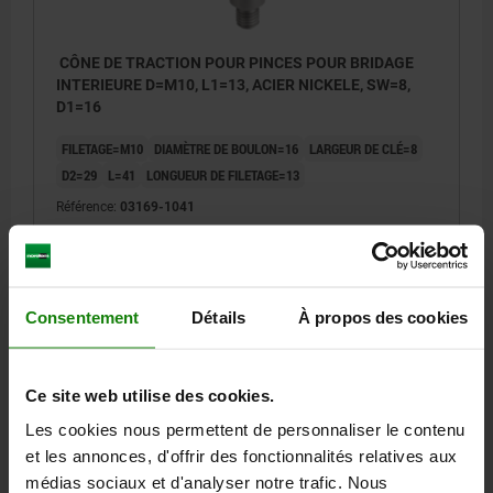
CÔNE DE TRACTION POUR PINCES POUR BRIDAGE
INTERIEURE D=M10, L1=13, ACIER NICKELE, SW=8,
D1=16
FILETAGE=M10
DIAMÈTRE DE BOULON=16
LARGEUR DE CLÉ=8
D2=29
L=41
LONGUEUR DE FILETAGE=13
Référence:
03169-1041
40,24 €
DÉTAILS
hors TVA
hors frais d’envoi
Consentement
Détails
À propos des cookies
03169
Ce site web utilise des cookies.
Les cookies nous permettent de personnaliser le contenu
et les annonces, d'offrir des fonctionnalités relatives aux
médias sociaux et d'analyser notre trafic. Nous