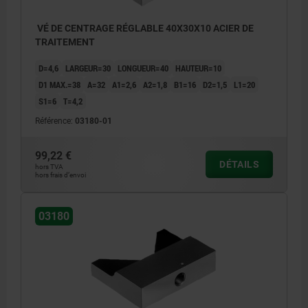
VÉ DE CENTRAGE RÉGLABLE 40X30X10 ACIER DE
TRAITEMENT
D=4,6
LARGEUR=30
LONGUEUR=40
HAUTEUR=10
D1 MAX.=38
A=32
A1=2,6
A2=1,8
B1=16
D2=1,5
L1=20
S1=6
T=4,2
Référence:
03180-01
99,22 €
DÉTAILS
hors TVA
hors frais d’envoi
03180