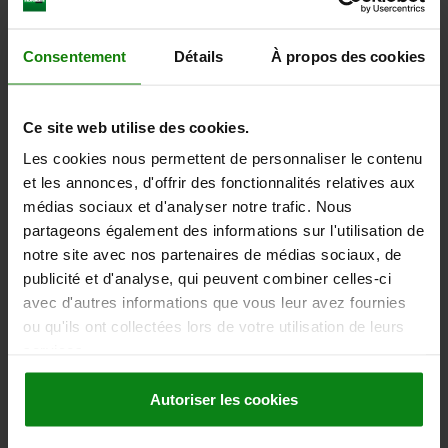
VÉ DE CENTRAGE RÉGLABLE 63X50X16 ACIER DE
TRAITEMENT
Consentement
Détails
À propos des cookies
D=8,1
LARGEUR=50
LONGUEUR=63
HAUTEUR=16
D1 MAX.=58
A=50
A1=4,7
A2=2,7
B1=25
D2=2
L1=31,5
Ce site web utilise des cookies.
S1=10
T=7
Les cookies nous permettent de personnaliser le contenu
Référence:
03180-03
et les annonces, d'offrir des fonctionnalités relatives aux
médias sociaux et d'analyser notre trafic. Nous
122,18 €
DÉTAILS
partageons également des informations sur l'utilisation de
hors TVA
hors frais d’envoi
notre site avec nos partenaires de médias sociaux, de
publicité et d'analyse, qui peuvent combiner celles-ci
avec d'autres informations que vous leur avez fournies
DÉTAILS
ou qu'ils ont collectées lors de votre utilisation de leurs
services.
CAO
Autoriser les cookies
TÉLÉCHARGEMENTS