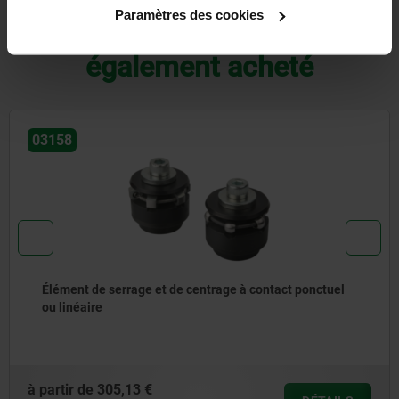
Paramètres des cookies
D'autres clients ont
également acheté
03163
ctuel
Étau de bridage de forme carré
à partir de
139,33 €