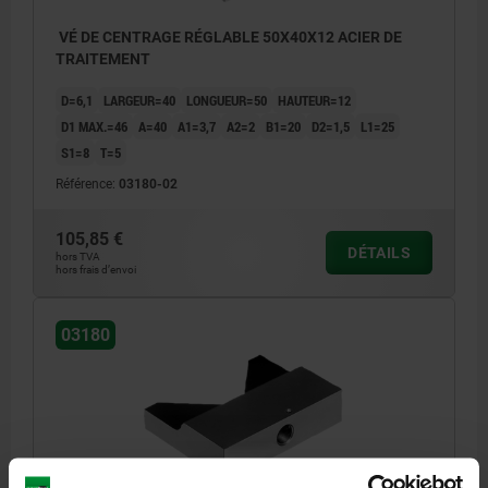
VÉ DE CENTRAGE RÉGLABLE 50X40X12 ACIER DE
TRAITEMENT
D=6,1
LARGEUR=40
LONGUEUR=50
HAUTEUR=12
D1 MAX.=46
A=40
A1=3,7
A2=2
B1=20
D2=1,5
L1=25
S1=8
T=5
Référence:
03180-02
105,85 €
DÉTAILS
hors TVA
hors frais d’envoi
03180