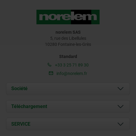
norelem SAS
5, rue des Libellules
10280 Fontaine-les-Grès
Standard
+33 3 25 71 89 30
info@norelem.fr
Société
À propos de nous
Téléchargement
Actualités
Documents
SERVICE
Contact