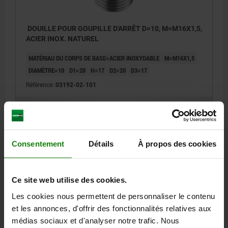
DOUILLE POUR GOUPILLE D'ARRÊT D=10, M=M16X1,5,
ACIER INOX. NATUREL
MATÉRIAU DU CORPS DE BASE=ACIER INOXYDABLE
M=M16X1,5
DIAMÈTRE=10
D1=20
H=17
D2=20
D3=17
Référence:
03192-02-101
8,90 €
DÉTAILS
hors TVA
hors frais d’envoi
Consentement
Détails
À propos des cookies
DÉTAILS
Ce site web utilise des cookies.
CAO
Les cookies nous permettent de personnaliser le contenu
et les annonces, d'offrir des fonctionnalités relatives aux
médias sociaux et d'analyser notre trafic. Nous
TÉLÉCHARGEMENTS