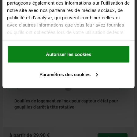
partageons également des informations sur l'utilisation de
notre site avec nos partenaires de médias sociaux, de
D'autres clients ont
publicité et d'analyse, qui peuvent combiner celles-ci
également acheté
avec d'autres informations que vous leur avez fournies
ou qu'ils ont collectées lors de votre utilisation de leurs
services.
NOUVEAU
03089
Autoriser les cookies
Paramètres des cookies
pteur d'état pour
Douille conique en acier ou en inox
d’indexage premium
à partir de
12,13 €