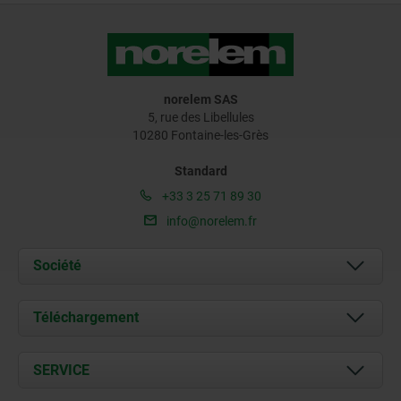
norelem SAS
5, rue des Libellules
10280 Fontaine-les-Grès
Standard
+33 3 25 71 89 30
info@norelem.fr
Société
À propos de nous
Téléchargement
Actualités
Documents
SERVICE
Contact