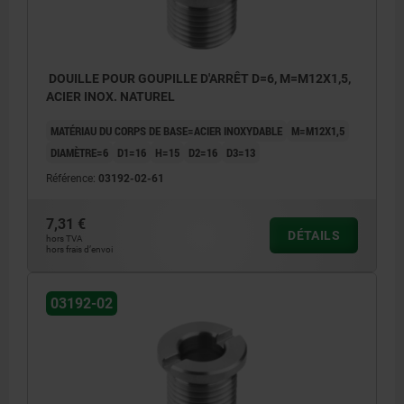
DOUILLE POUR GOUPILLE D'ARRÊT D=6, M=M12X1,5,
ACIER INOX. NATUREL
MATÉRIAU DU CORPS DE BASE=ACIER INOXYDABLE
M=M12X1,5
DIAMÈTRE=6
D1=16
H=15
D2=16
D3=13
Référence:
03192-02-61
7,31 €
DÉTAILS
hors TVA
hors frais d’envoi
03192-02