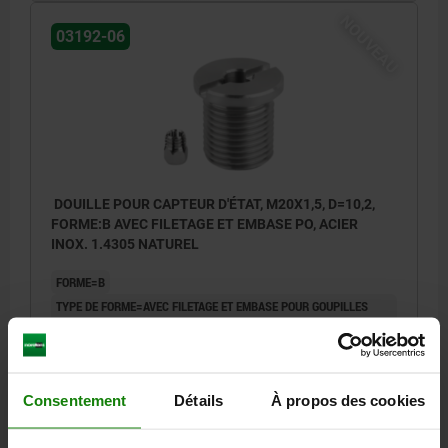
NOUVEAU
03192-06
DOUILLE POUR CAPTEUR D'ÉTAT, M20X1,5, D=10,2,
FORME:B AVEC FILETAGE ET EMBASE PO, ACIER
INOX. 1.4305 NATUREL
FORME=B
TYPE DE FORME=AVEC FILETAGE ET EMBASE POUR GOUPILLES
D’ARRÊT AVEC BOUTON ROTATIF
DIAMÈTRE=10,2
D1=25
D2=3
M=M20X1,5
H=23
H1=3
H2=4
N=2,5
T=2
SW=5
Consentement
Détails
À propos des cookies
Référence:
03192-06-1210201