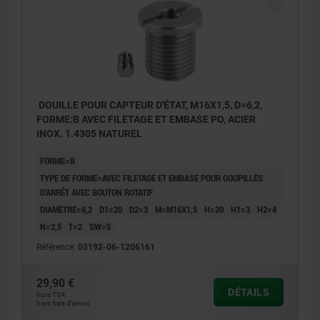
DOUILLE POUR CAPTEUR D'ÉTAT, M16X1,5, D=6,2,
FORME:B AVEC FILETAGE ET EMBASE PO, ACIER
INOX. 1.4305 NATUREL
FORME=B
TYPE DE FORME=AVEC FILETAGE ET EMBASE POUR GOUPILLES
D’ARRÊT AVEC BOUTON ROTATIF
DIAMÈTRE=6,2
D1=20
D2=3
M=M16X1,5
H=20
H1=3
H2=4
N=2,5
T=2
SW=5
Référence:
03192-06-1206161
29,90 €
DÉTAILS
hors TVA
hors frais d’envoi