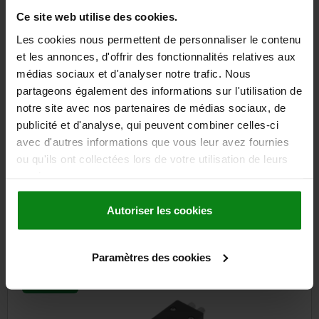
32,61 €
DÉTAILS
Ce site web utilise des cookies.
hors TVA
hors frais d’envoi
Les cookies nous permettent de personnaliser le contenu
et les annonces, d'offrir des fonctionnalités relatives aux
médias sociaux et d'analyser notre trafic. Nous
DÉTAILS
partageons également des informations sur l'utilisation de
notre site avec nos partenaires de médias sociaux, de
CAO
publicité et d'analyse, qui peuvent combiner celles-ci
avec d'autres informations que vous leur avez fournies
ou qu'ils ont collectées lors de votre utilisation de leurs
TÉLÉCHARGEMENTS
services.
D'autres clients ont
Autoriser les cookies
également acheté
Paramètres des cookies
96-50
0