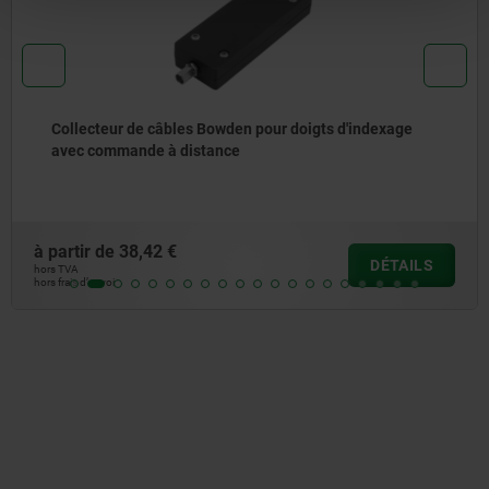
llecteur de câbles Bowden pour doigts d'indexage
ec commande à distance
rtir de
38,42 €
à p
DÉTAILS
VA
hors
ais d’envoi
hors 