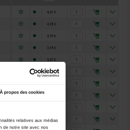
4,31 €
4,78 €
3,19 €
3,19 €
3,27 €
3,19 €
3,19 €
À propos des cookies
3,27 €
3,19 €
3,27 €
nnalités relatives aux médias
on de notre site avec nos