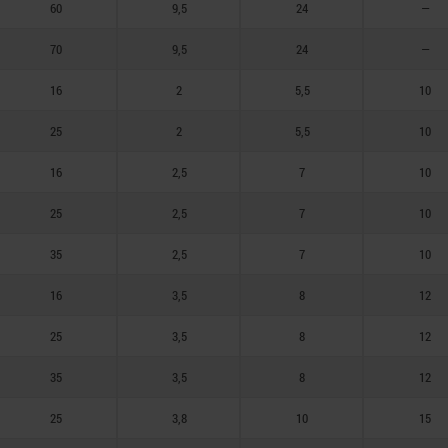
60
9,5
24
—
70
9,5
24
—
16
2
5,5
10
25
2
5,5
10
16
2,5
7
10
25
2,5
7
10
35
2,5
7
10
16
3,5
8
12
25
3,5
8
12
35
3,5
8
12
25
3,8
10
15