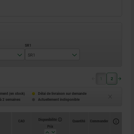
SR1
10
1
2
12
15
ment (en stock)
Délai de livraison sur demande
 à 2 semaines
Actuellement indisponible
20
30
Disponibilité
CAO
Quantité
Commander
Prix
35