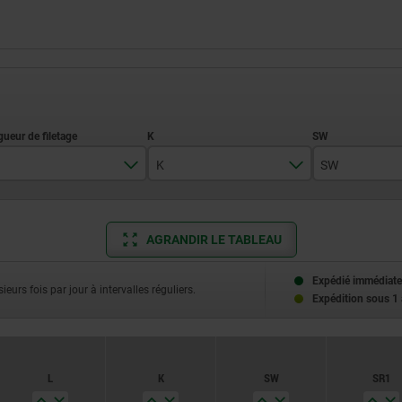
K
SW
2
5,5
2,5
7
AGRANDIR LE TABLEAU
12
3,5
8
Expédié immédiate
16
ieurs fois par jour à intervalles réguliers.
Expédition sous 1
3,8
10
20
5
13
25
L
K
SW
SR1
6
17
30