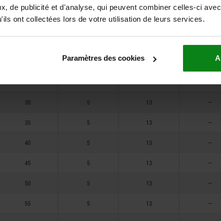
40
3,8
10
—
, de publicité et d'analyse, qui peuvent combiner celles-ci avec
ils ont collectées lors de votre utilisation de leurs services.
12
5
13
—
16
5
13
—
Paramètres des cookies
A
20
5
13
—
25
5
13
—
30
5
13
—
35
5
13
—
40
5
13
—
45
5
13
—
50
5
13
—
55
5
13
—