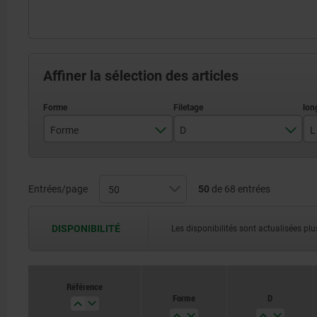
Affiner la sélection des articles
Forme
D
L
A
M3
B
M4
Entrées/page
50
de 68 entrées
M5
DISPONIBILITÉ
Les disponibilités sont actualisées plus
M6
M8
Référence
Forme
D
M10