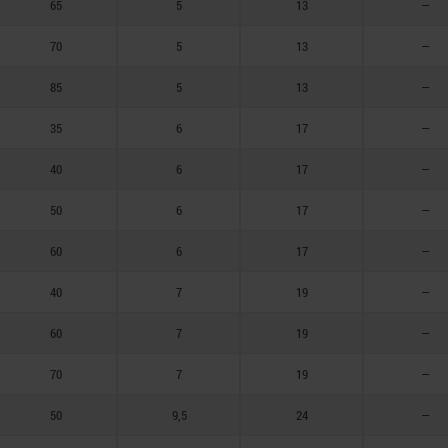
65
5
13
—
70
5
13
—
85
5
13
—
35
6
17
—
40
6
17
—
50
6
17
—
60
6
17
—
40
7
19
—
60
7
19
—
70
7
19
—
50
9,5
24
—