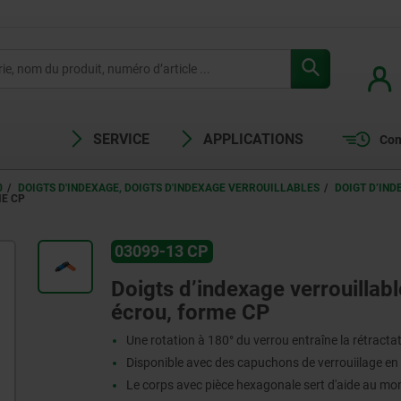
SERVICE
APPLICATIONS
Com
0
DOIGTS D'INDEXAGE, DOIGTS D'INDEXAGE VERROUILLABLES
DOIGT D’IND
ME CP
03099-13 CP
Doigts d’indexage verrouillabl
écrou, forme CP
Une rotation à 180° du verrou entraîne la rétractat
Disponible avec des capuchons de verrouiilage en 
Le corps avec pièce hexagonale sert d'aide au m