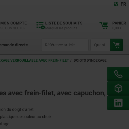
FR
MON COMPTE
LISTE DE SOUHAITS
PANIER
SE CONNECTER
Marquer les produits
0,00 €
productCode
qty
mande directe
EXAGE VERROUILLABLE AVEC FREIN-FILET
DOIGTS D’INDEXAGE
es avec frein-filet, avec capuchon, sans
ion du doigt d'arrêt
plastique de couleur au choix
ontage