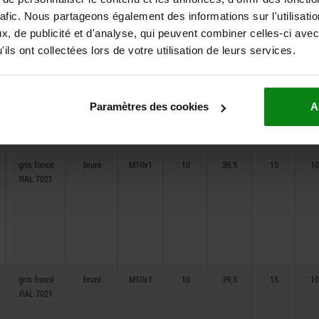
rafic. Nous partageons également des informations sur l'utilisati
, de publicité et d'analyse, qui peuvent combiner celles-ci avec
gris foncé
bruni
M10x1
10
39,5
15
10
ils ont collectées lors de votre utilisation de leurs services.
RAL 7021
Paramètres des cookies
A
gris foncé
bruni
M10x1
10
39,5
15
10
RAL 7021
gris foncé
bruni
M10x1
10
39,5
15
10
RAL 7021