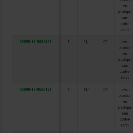
en
plastique,
sans
contre-
écrou
03099-13-9605121
5
31,1
CP
avec
bouchon
en
plastique,
sans
contre-
écrou
03099-13-9606121
6
31,1
CP
avec
bouchon
en
plastique,
sans
contre-
écrou