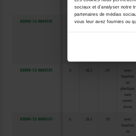
contre-
sociaux et d'analyser notre t
écrou
partenaires de médias sociaux
03099-13-9604101
4
26,3
CP
avec
vous leur avez fournies ou qu'
bouchon
en
plastique,
sans
contre-
écrou
03099-13-9605101
5
26,3
CP
avec
bouchon
en
plastique,
sans
contre-
écrou
03099-13-9606101
6
26,3
CP
avec
bouchon
en