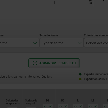
orme
Type de forme
CP
avec bouchon en plastique, sans contre-écrou
bleu RA
gris cla
AGRANDIR LE TABLEAU
gris fon
Expédié immédiate
ieurs fois par jour à intervalles réguliers.
Expédition sous 1
jaune col
orangé p
Coloris des
Coloris des
Surface du
Surface du
D1
D1
D2
D2
L
L
L3
L3
rouge traf
composants
composants
corps de
corps de
base
base