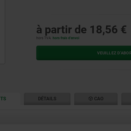
à partir de
18,56 €
hors TVA
hors frais d’envoi
VEUILLEZ D’ABO
CURRENT
CURRENT
ITS
DÉTAILS
CAO
TAB:
TAB: