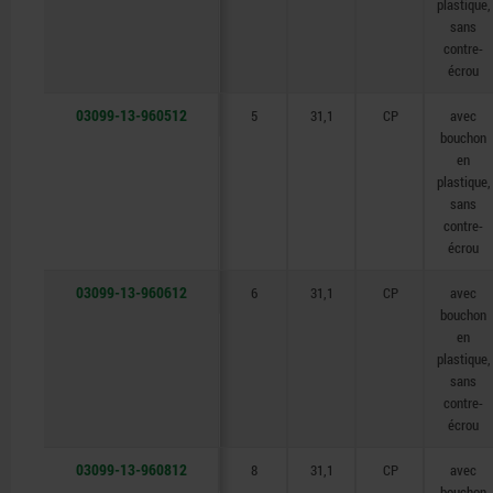
plastique,
sans
contre-
écrou
03099-13-960512
5
31,1
CP
avec
bouchon
en
plastique,
sans
contre-
écrou
03099-13-960612
6
31,1
CP
avec
bouchon
en
plastique,
sans
contre-
écrou
03099-13-960812
8
31,1
CP
avec
bouchon