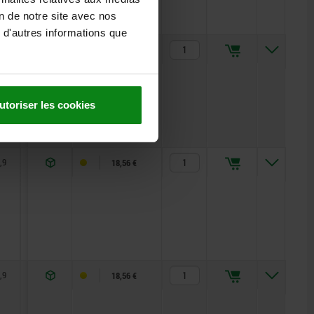
on de notre site avec nos
 d'autres informations que
,9
4,9
6
10
1
8
14
18,56 €
utoriser les cookies
,9
4,9
6
10
1,3
8
14
18,56 €
,9
4,9
6
10
1,8
8
14
18,56 €