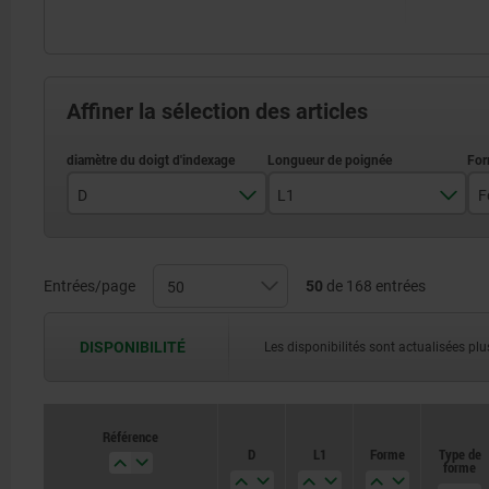
Affiner la sélection des articles
D
L1
F
4
26,3
5
31,1
Entrées/page
50
de 168 entrées
6
41,5
DISPONIBILITÉ
Les disponibilités sont actualisées plus
8
51,3
10
Référence
Référence
D
D
L1
L1
Forme
Forme
Type de
Type de
12
forme
forme