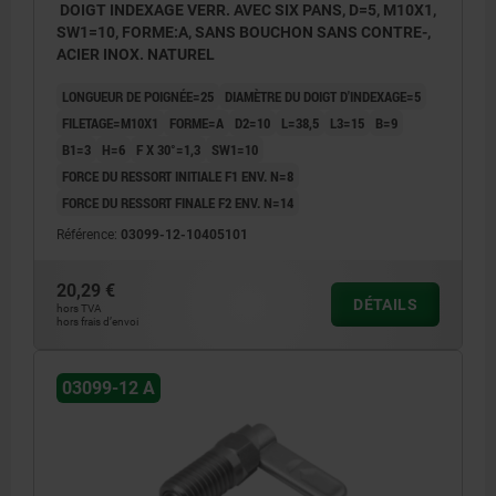
DOIGT INDEXAGE VERR. AVEC SIX PANS, D=5, M10X1,
SW1=10, FORME:A, SANS BOUCHON SANS CONTRE-,
ACIER INOX. NATUREL
LONGUEUR DE POIGNÉE=25
DIAMÈTRE DU DOIGT D'INDEXAGE=5
FILETAGE=M10X1
FORME=A
D2=10
L=38,5
L3=15
B=9
B1=3
H=6
F X 30°=1,3
SW1=10
FORCE DU RESSORT INITIALE F1 ENV. N=8
FORCE DU RESSORT FINALE F2 ENV. N=14
Référence:
03099-12-10405101
20,29 €
DÉTAILS
hors TVA
hors frais d’envoi
03099-12 A