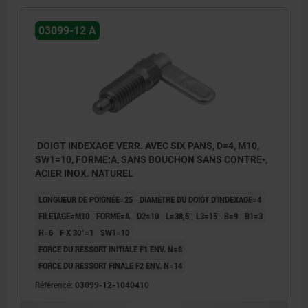
03099-12 A
DOIGT INDEXAGE VERR. AVEC SIX PANS, D=4, M10,
SW1=10, FORME:A, SANS BOUCHON SANS CONTRE-,
ACIER INOX. NATUREL
LONGUEUR DE POIGNÉE=25
DIAMÈTRE DU DOIGT D'INDEXAGE=4
FILETAGE=M10
FORME=A
D2=10
L=38,5
L3=15
B=9
B1=3
H=6
F X 30°=1
SW1=10
FORCE DU RESSORT INITIALE F1 ENV. N=8
FORCE DU RESSORT FINALE F2 ENV. N=14
Référence:
03099-12-1040410
Forme A : sans capuchon de verrouillage