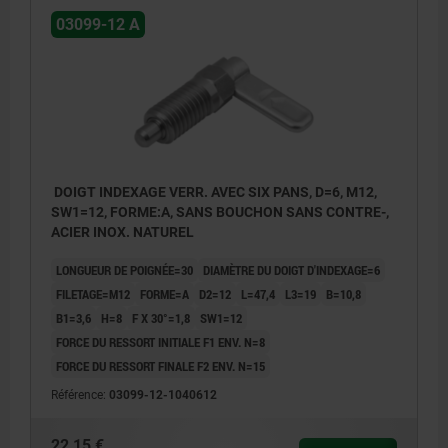
03099-12 A
DOIGT INDEXAGE VERR. AVEC SIX PANS, D=6, M12,
SW1=12, FORME:A, SANS BOUCHON SANS CONTRE-,
ACIER INOX. NATUREL
LONGUEUR DE POIGNÉE=30
DIAMÈTRE DU DOIGT D'INDEXAGE=6
FILETAGE=M12
FORME=A
D2=12
L=47,4
L3=19
B=10,8
B1=3,6
H=8
F X 30°=1,8
SW1=12
FORCE DU RESSORT INITIALE F1 ENV. N=8
FORCE DU RESSORT FINALE F2 ENV. N=15
Référence:
03099-12-1040612
22,15 €