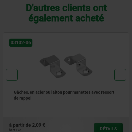
D'autres clients ont
également acheté
03099-13
Doigt d’indexage verrouillable en inox avec frein-filet
à partir de
22,30 €
DÉTAILS
hors TVA