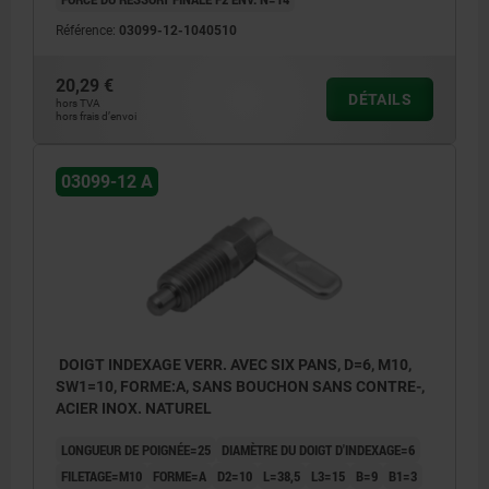
Référence:
03099-12-1040510
20,29 €
DÉTAILS
hors TVA
hors frais d’envoi
03099-12 A
DOIGT INDEXAGE VERR. AVEC SIX PANS, D=6, M10,
SW1=10, FORME:A, SANS BOUCHON SANS CONTRE-,
ACIER INOX. NATUREL
LONGUEUR DE POIGNÉE=25
DIAMÈTRE DU DOIGT D'INDEXAGE=6
FILETAGE=M10
FORME=A
D2=10
L=38,5
L3=15
B=9
B1=3