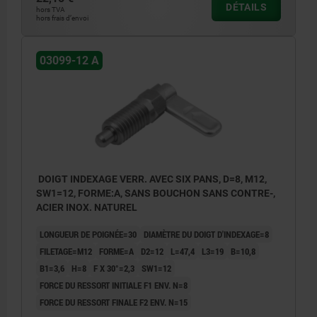
DÉTAILS
hors TVA
hors frais d’envoi
03099-12 A
DOIGT INDEXAGE VERR. AVEC SIX PANS, D=8, M12,
SW1=12, FORME:A, SANS BOUCHON SANS CONTRE-,
ACIER INOX. NATUREL
LONGUEUR DE POIGNÉE=30
DIAMÈTRE DU DOIGT D'INDEXAGE=8
FILETAGE=M12
FORME=A
D2=12
L=47,4
L3=19
B=10,8
B1=3,6
H=8
F X 30°=2,3
SW1=12
FORCE DU RESSORT INITIALE F1 ENV. N=8
FORCE DU RESSORT FINALE F2 ENV. N=15