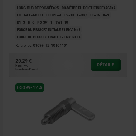
LONGUEUR DE POIGNÉE=25
DIAMÈTRE DU DOIGT D'INDEXAGE=4
FILETAGE=M10X1
FORME=A
D2=10
L=38,5
L3=15
B=9
B1=3
H=6
F X 30°=1
SW1=10
FORCE DU RESSORT INITIALE F1 ENV. N=8
FORCE DU RESSORT FINALE F2 ENV. N=14
Référence:
03099-12-10404101
20,29 €
DÉTAILS
hors TVA
hors frais d’envoi
03099-12 A