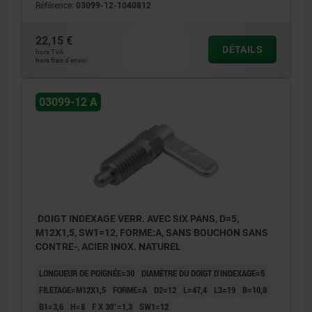
Référence:
03099-12-1040812
22,15 €
DÉTAILS
hors TVA
hors frais d’envoi
03099-12 A
DOIGT INDEXAGE VERR. AVEC SIX PANS, D=5,
M12X1,5, SW1=12, FORME:A, SANS BOUCHON SANS
CONTRE-, ACIER INOX. NATUREL
LONGUEUR DE POIGNÉE=30
DIAMÈTRE DU DOIGT D'INDEXAGE=5
FILETAGE=M12X1,5
FORME=A
D2=12
L=47,4
L3=19
B=10,8
B1=3,6
H=8
F X 30°=1,3
SW1=12