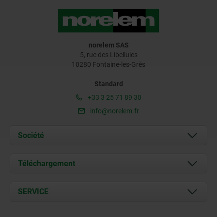
norelem SAS
5, rue des Libellules
10280 Fontaine-les-Grès
Standard
+33 3 25 71 89 30
info@norelem.fr
Société
À propos de nous
Téléchargement
Actualités
Documents
SERVICE
Contact
Conditions de livraison