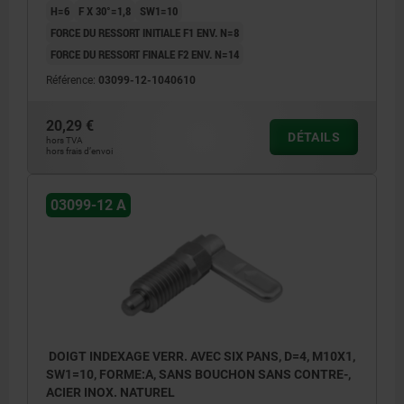
H=6
F X 30°=1,8
SW1=10
FORCE DU RESSORT INITIALE F1 ENV. N=8
FORCE DU RESSORT FINALE F2 ENV. N=14
Référence:
03099-12-1040610
20,29 €
DÉTAILS
hors TVA
hors frais d’envoi
03099-12 A
DOIGT INDEXAGE VERR. AVEC SIX PANS, D=4, M10X1,
SW1=10, FORME:A, SANS BOUCHON SANS CONTRE-,
ACIER INOX. NATUREL