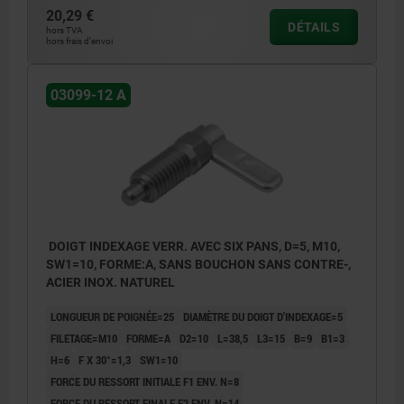
20,29 €
sans écrou.
DÉTAILS
hors TVA
hors frais d’envoi
Forme B : sans capuchon de verrouillage
avec écrou.
03099-12 A
Forme C : avec capuchon de verrouillage
sans écrou.
Forme D : avec capuchon de verrouillage
avec écrou.
DOIGT INDEXAGE VERR. AVEC SIX PANS, D=5, M10,
SW1=10, FORME:A, SANS BOUCHON SANS CONTRE-,
ACIER INOX. NATUREL
LONGUEUR DE POIGNÉE=25
DIAMÈTRE DU DOIGT D'INDEXAGE=5
FILETAGE=M10
FORME=A
D2=10
L=38,5
L3=15
B=9
B1=3
H=6
F X 30°=1,3
SW1=10
FORCE DU RESSORT INITIALE F1 ENV. N=8
FORCE DU RESSORT FINALE F2 ENV. N=14