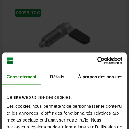
03099-12 C
DOIGT INDEXAGE VERR. AVEC SIX PANS, D=4, M10,
SW1=10, FORME:C, AVEC BOUCHON SANS CONTRE-,
ACIER INOX. NATUREL, COMP:THERMOPLASTIQUE
Consentement
Détails
À propos des cookies
GRIS FONCÉ RAL7021
LONGUEUR DE POIGNÉE=26,3
COLORIS DES COMPOSANTS=GRIS FONCÉ RAL 7021
Ce site web utilise des cookies.
DIAMÈTRE DU DOIGT D'INDEXAGE=4
FILETAGE=M10
FORME=C
D2=10
L=39,5
L3=15
B=10,9
B1=4,9
H=6
F X 30°=1
Les cookies nous permettent de personnaliser le contenu
SW1=10
FORCE DU RESSORT INITIALE F1 ENV. N=8
et les annonces, d'offrir des fonctionnalités relatives aux
FORCE DU RESSORT FINALE F2 ENV. N=14
médias sociaux et d'analyser notre trafic. Nous
partageons également des informations sur l'utilisation de
Référence:
03099-12-1060410
Forme A : sans capuchon de verrouillage