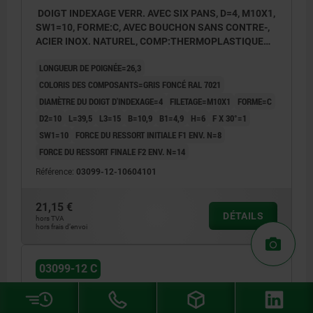
DOIGT INDEXAGE VERR. AVEC SIX PANS, D=4, M10X1,
SW1=10, FORME:C, AVEC BOUCHON SANS CONTRE-,
ACIER INOX. NATUREL, COMP:THERMOPLASTIQUE
GRIS FONCÉ RAL7021
LONGUEUR DE POIGNÉE=26,3
COLORIS DES COMPOSANTS=GRIS FONCÉ RAL 7021
DIAMÈTRE DU DOIGT D'INDEXAGE=4
FILETAGE=M10X1
FORME=C
D2=10
L=39,5
L3=15
B=10,9
B1=4,9
H=6
F X 30°=1
SW1=10
FORCE DU RESSORT INITIALE F1 ENV. N=8
FORCE DU RESSORT FINALE F2 ENV. N=14
Référence:
03099-12-10604101
21,15 €
DÉTAILS
hors TVA
hors frais d’envoi
03099-12 C