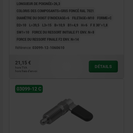
LONGUEUR DE POIGNÉE=26,3
COLORIS DES COMPOSANTS=GRIS FONCÉ RAL 7021
DIAMÈTRE DU DOIGT D'INDEXAGE=6
FILETAGE=M10
FORME=C
D2=10
L=39,5
L3=15
B=10,9
B1=4,9
H=6
F X 30°=1,8
SW1=10
FORCE DU RESSORT INITIALE F1 ENV. N=8
FORCE DU RESSORT FINALE F2 ENV. N=14
Référence:
03099-12-1060610
21,15 €
DÉTAILS
hors TVA
hors frais d’envoi
03099-12 C