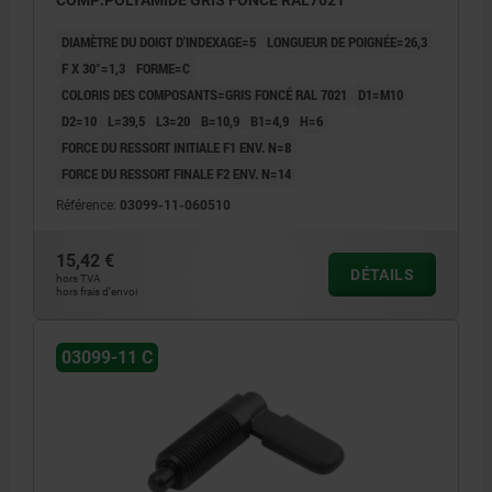
COMP:POLYAMIDE GRIS FONCÉ RAL7021
DIAMÈTRE DU DOIGT D'INDEXAGE=5
LONGUEUR DE POIGNÉE=26,3
F X 30°=1,3
FORME=C
COLORIS DES COMPOSANTS=GRIS FONCÉ RAL 7021
D1=M10
D2=10
L=39,5
L3=20
B=10,9
B1=4,9
H=6
FORCE DU RESSORT INITIALE F1 ENV. N=8
FORCE DU RESSORT FINALE F2 ENV. N=14
Référence:
03099-11-060510
15,42 €
DÉTAILS
hors TVA
hors frais d’envoi
03099-11 C