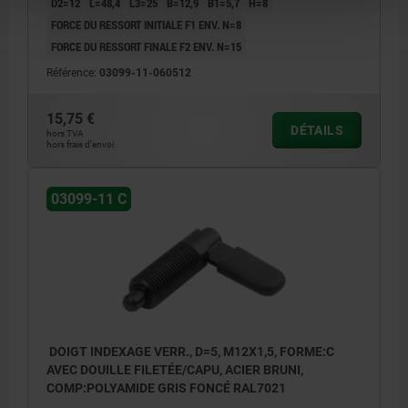
D2=12
L=48,4
L3=25
B=12,9
B1=5,7
H=8
FORCE DU RESSORT INITIALE F1 ENV. N=8
FORCE DU RESSORT FINALE F2 ENV. N=15
Référence:
03099-11-060512
15,75 €
DÉTAILS
hors TVA
hors frais d’envoi
03099-11 C
DOIGT INDEXAGE VERR., D=5, M12X1,5, FORME:C
AVEC DOUILLE FILETÉE/CAPU, ACIER BRUNI,
COMP:POLYAMIDE GRIS FONCÉ RAL7021