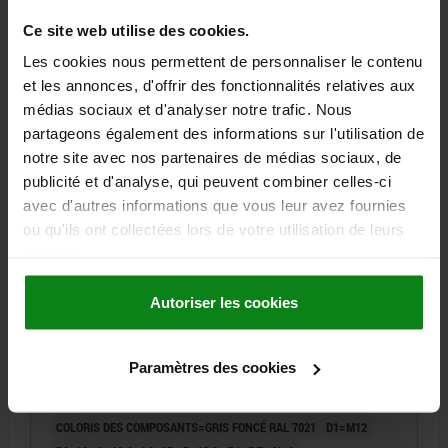
Ce site web utilise des cookies.
15,40 €
DÉTAILS
Les cookies nous permettent de personnaliser le contenu
hors TVA
hors frais d’envoi
et les annonces, d'offrir des fonctionnalités relatives aux
médias sociaux et d'analyser notre trafic. Nous
03099-11 C
partageons également des informations sur l'utilisation de
notre site avec nos partenaires de médias sociaux, de
publicité et d'analyse, qui peuvent combiner celles-ci
avec d'autres informations que vous leur avez fournies
ou qu'ils ont collectées lors de votre utilisation de leurs
services.
DOIGT INDEXAGE VERR., D=5, M12, FORME:C AVEC
Autoriser les cookies
DOUILLE FILETÉE/CAPU, ACIER BRUNI,
COMP:POLYAMIDE GRIS FONCÉ RAL7021
Paramètres des cookies
DIAMÈTRE DU DOIGT D'INDEXAGE=5
LONGUEUR DE POIGNÉE=31,1
F X 30°=1,3
FORME=C
COLORIS DES COMPOSANTS=GRIS FONCÉ RAL 7021
D1=M12