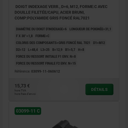
DOIGT INDEXAGE VERR., D=6, M12, FORME:C AVEC
DOUILLE FILETÉE/CAPU, ACIER BRUNI,
COMP:POLYAMIDE GRIS FONCÉ RAL7021
DIAMÈTRE DU DOIGT D'INDEXAGE=6
LONGUEUR DE POIGNÉE=31,1
F X 30°=1,8
FORME=C
COLORIS DES COMPOSANTS=GRIS FONCÉ RAL 7021
D1=M12
D2=12
L=48,4
L3=25
B=12,9
B1=5,7
H=8
FORCE DU RESSORT INITIALE F1 ENV. N=8
FORCE DU RESSORT FINALE F2 ENV. N=15
Référence:
03099-11-060612
15,73 €
DÉTAILS
hors TVA
hors frais d’envoi
03099-11 C