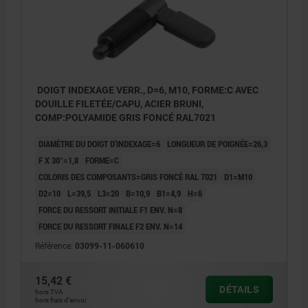
DOIGT INDEXAGE VERR., D=6, M10, FORME:C AVEC
DOUILLE FILETÉE/CAPU, ACIER BRUNI,
COMP:POLYAMIDE GRIS FONCÉ RAL7021
DIAMÈTRE DU DOIGT D'INDEXAGE=6
LONGUEUR DE POIGNÉE=26,3
F X 30°=1,8
FORME=C
COLORIS DES COMPOSANTS=GRIS FONCÉ RAL 7021
D1=M10
D2=10
L=39,5
L3=20
B=10,9
B1=4,9
H=6
FORCE DU RESSORT INITIALE F1 ENV. N=8
FORCE DU RESSORT FINALE F2 ENV. N=14
Référence:
03099-11-060610
15,42 €
DÉTAILS
hors TVA
hors frais d’envoi