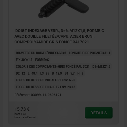
DOIGT INDEXAGE VERR., D=6, M12X1,5, FORME:C
AVEC DOUILLE FILETÉE/CAPU, ACIER BRUNI,
COMP:POLYAMIDE GRIS FONCÉ RAL7021
DIAMÈTRE DU DOIGT D'INDEXAGE=6
LONGUEUR DE POIGNÉE=31,1
F X 30°=1,8
FORME=C
COLORIS DES COMPOSANTS=GRIS FONCÉ RAL 7021
D1=M12X1,5
D2=12
L=48,4
L3=25
B=12,9
B1=5,7
H=8
FORCE DU RESSORT INITIALE F1 ENV. N=8
FORCE DU RESSORT FINALE F2 ENV. N=15
Référence:
03099-11-0606121
15,73 €
DÉTAILS
hors TVA
hors frais d’envoi