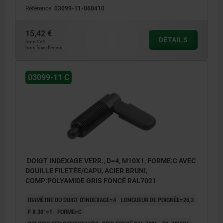
Référence:
03099-11-060410
15,42 €
DÉTAILS
hors TVA
hors frais d’envoi
03099-11 C
DOIGT INDEXAGE VERR., D=4, M10X1, FORME:C AVEC
DOUILLE FILETÉE/CAPU, ACIER BRUNI,
COMP:POLYAMIDE GRIS FONCÉ RAL7021
DIAMÈTRE DU DOIGT D'INDEXAGE=4
LONGUEUR DE POIGNÉE=26,3
F X 30°=1
FORME=C