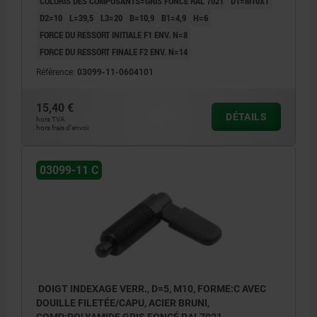
COLORIS DES COMPOSANTS=GRIS FONCÉ RAL 7021
D1=M10X1
D2=10
L=39,5
L3=20
B=10,9
B1=4,9
H=6
FORCE DU RESSORT INITIALE F1 ENV. N=8
FORCE DU RESSORT FINALE F2 ENV. N=14
Référence:
03099-11-0604101
15,40 €
DÉTAILS
hors TVA
hors frais d’envoi
03099-11 C
DOIGT INDEXAGE VERR., D=5, M10, FORME:C AVEC
DOUILLE FILETÉE/CAPU, ACIER BRUNI,