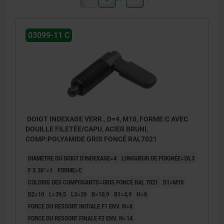
03099-11 C
DOIGT INDEXAGE VERR., D=4, M10, FORME:C AVEC
DOUILLE FILETÉE/CAPU, ACIER BRUNI,
COMP:POLYAMIDE GRIS FONCÉ RAL7021
DIAMÈTRE DU DOIGT D'INDEXAGE=4
LONGUEUR DE POIGNÉE=26,3
F X 30°=1
FORME=C
COLORIS DES COMPOSANTS=GRIS FONCÉ RAL 7021
D1=M10
D2=10
L=39,5
L3=20
B=10,9
B1=4,9
H=6
FORCE DU RESSORT INITIALE F1 ENV. N=8
FORCE DU RESSORT FINALE F2 ENV. N=14