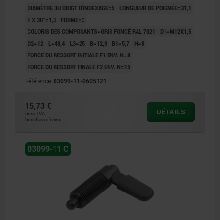
DIAMÈTRE DU DOIGT D'INDEXAGE=5
LONGUEUR DE POIGNÉE=31,1
F X 30°=1,3
FORME=C
COLORIS DES COMPOSANTS=GRIS FONCÉ RAL 7021
D1=M12X1,5
D2=12
L=48,4
L3=25
B=12,9
B1=5,7
H=8
FORCE DU RESSORT INITIALE F1 ENV. N=8
FORCE DU RESSORT FINALE F2 ENV. N=15
Référence:
03099-11-0605121
15,73 €
DÉTAILS
hors TVA
hors frais d’envoi
03099-11 C