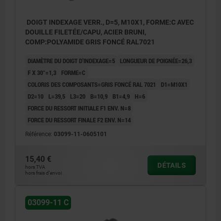
DOIGT INDEXAGE VERR., D=5, M10X1, FORME:C AVEC
DOUILLE FILETÉE/CAPU, ACIER BRUNI,
COMP:POLYAMIDE GRIS FONCÉ RAL7021
DIAMÈTRE DU DOIGT D'INDEXAGE=5
LONGUEUR DE POIGNÉE=26,3
F X 30°=1,3
FORME=C
COLORIS DES COMPOSANTS=GRIS FONCÉ RAL 7021
D1=M10X1
D2=10
L=39,5
L3=20
B=10,9
B1=4,9
H=6
FORCE DU RESSORT INITIALE F1 ENV. N=8
FORCE DU RESSORT FINALE F2 ENV. N=14
Référence:
03099-11-0605101
15,40 €
DÉTAILS
hors TVA
hors frais d’envoi
03099-11 C