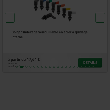
Gâches, en acier ou laiton pour manettes avec ressort
de rappel
à partir de
2,09 €
DÉTAILS
hors TVA
hors frais d’envoi