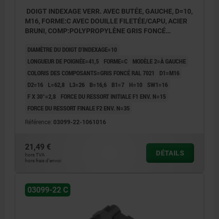
DOIGT INDEXAGE VERR. AVEC BUTÉE, GAUCHE, D=10,
M16, FORME:C AVEC DOUILLE FILETÉE/CAPU, ACIER
BRUNI, COMP:POLYPROPYLÈNE GRIS FONCÉ
RAL7021
DIAMÈTRE DU DOIGT D'INDEXAGE=10
LONGUEUR DE POIGNÉE=41,5
FORME=C
MODÈLE 2=À GAUCHE
COLORIS DES COMPOSANTS=GRIS FONCÉ RAL 7021
D1=M16
D2=16
L=62,8
L3=26
B=16,6
B1=7
H=10
SW1=16
F X 30°=2,8
FORCE DU RESSORT INITIALE F1 ENV. N=15
FORCE DU RESSORT FINALE F2 ENV. N=35
Référence:
03099-22-1061016
21,49 €
DÉTAILS
hors TVA
hors frais d’envoi
03099-22 C