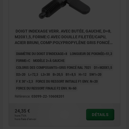
DOIGT INDEXAGE VERR. AVEC BUTÉE, GAUCHE, D=8,
M20X1,5, FORME:C AVEC DOUILLE FILETÉE/CAPU,
ACIER BRUNI, COMP:POLYPROPYLÈNE GRIS FONCÉ
RAL7021
DIAMÈTRE DU DOIGT D'INDEXAGE=8
LONGUEUR DE POIGNÉE=51,3
FORME=C
MODÈLE 2=À GAUCHE
COLORIS DES COMPOSANTS=GRIS FONCÉ RAL 7021
D1=M20X1,5
D2=20
L=72,3
L3=30
B=20,5
B1=8,5
H=12
SW1=20
F X 30°=2,3
FORCE DU RESSORT INITIALE F1 ENV. N=20
FORCE DU RESSORT FINALE F2 ENV. N=60
Référence:
03099-22-10608201
24,35 €
DÉTAILS
hors TVA
hors frais d’envoi