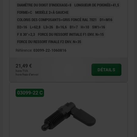
DIAMÈTRE DU DOIGT D'INDEXAGE=8
LONGUEUR DE POIGNÉE=41,5
FORME=C
MODÈLE 2=À GAUCHE
COLORIS DES COMPOSANTS=GRIS FONCÉ RAL 7021
D1=M16
D2=16
L=62,8
L3=26
B=16,6
B1=7
H=10
SW1=16
F X 30°=2,3
FORCE DU RESSORT INITIALE F1 ENV. N=15
FORCE DU RESSORT FINALE F2 ENV. N=35
Référence:
03099-22-1060816
21,49 €
DÉTAILS
hors TVA
hors frais d’envoi
03099-22 C