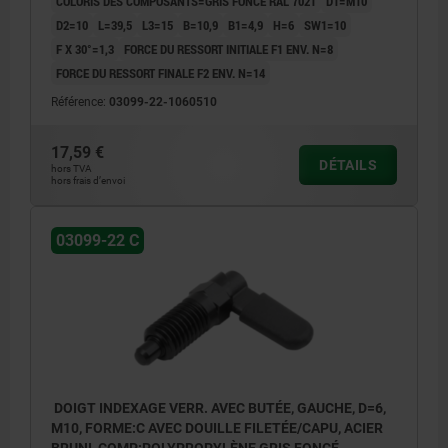
COLORIS DES COMPOSANTS=GRIS FONCÉ RAL 7021
D1=M10
D2=10
L=39,5
L3=15
B=10,9
B1=4,9
H=6
SW1=10
F X 30°=1,3
FORCE DU RESSORT INITIALE F1 ENV. N=8
FORCE DU RESSORT FINALE F2 ENV. N=14
Référence:
03099-22-1060510
17,59 €
DÉTAILS
hors TVA
hors frais d’envoi
03099-22 C
DOIGT INDEXAGE VERR. AVEC BUTÉE, GAUCHE, D=6,
M10, FORME:C AVEC DOUILLE FILETÉE/CAPU, ACIER