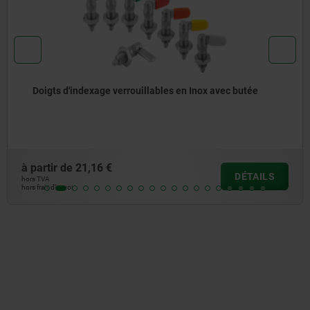
Gâches, en acier ou laiton pour manettes avec ressort
de rappel
à partir de
2,09 €
DÉTAILS
hors TVA
hors frais d’envoi