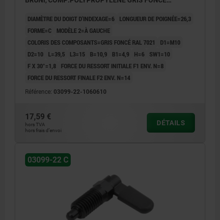
BRUNI, COMP:POLYPROPYLÈNE GRIS FONCÉ
RAL7021
DIAMÈTRE DU DOIGT D'INDEXAGE=6
LONGUEUR DE POIGNÉE=26,3
FORME=C
MODÈLE 2=À GAUCHE
COLORIS DES COMPOSANTS=GRIS FONCÉ RAL 7021
D1=M10
D2=10
L=39,5
L3=15
B=10,9
B1=4,9
H=6
SW1=10
F X 30°=1,8
FORCE DU RESSORT INITIALE F1 ENV. N=8
FORCE DU RESSORT FINALE F2 ENV. N=14
Référence:
03099-22-1060610
17,59 €
DÉTAILS
hors TVA
hors frais d’envoi
03099-22 C