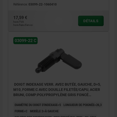
Référence:
03099-22-1060410
1) Butée gauche
2) Butée droite
17,59 €
DÉTAILS
hors TVA
hors frais d’envoi
03099-22 C
DOIGT INDEXAGE VERR. AVEC BUTÉE, GAUCHE, D=5,
M10, FORME:C AVEC DOUILLE FILETÉE/CAPU, ACIER
BRUNI, COMP:POLYPROPYLÈNE GRIS FONCÉ
RAL7021
DIAMÈTRE DU DOIGT D'INDEXAGE=5
LONGUEUR DE POIGNÉE=26,3
FORME=C
MODÈLE 2=À GAUCHE