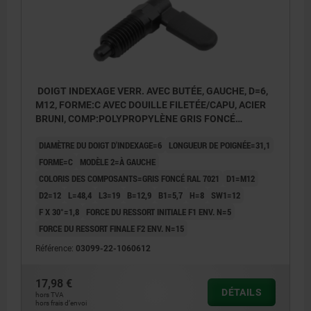
DOIGT INDEXAGE VERR. AVEC BUTÉE, GAUCHE, D=6,
M12, FORME:C AVEC DOUILLE FILETÉE/CAPU, ACIER
BRUNI, COMP:POLYPROPYLÈNE GRIS FONCÉ
RAL7021
DIAMÈTRE DU DOIGT D'INDEXAGE=6
LONGUEUR DE POIGNÉE=31,1
FORME=C
MODÈLE 2=À GAUCHE
COLORIS DES COMPOSANTS=GRIS FONCÉ RAL 7021
D1=M12
D2=12
L=48,4
L3=19
B=12,9
B1=5,7
H=8
SW1=12
F X 30°=1,8
FORCE DU RESSORT INITIALE F1 ENV. N=5
FORCE DU RESSORT FINALE F2 ENV. N=15
Référence:
03099-22-1060612
17,98 €
DÉTAILS
hors TVA
hors frais d’envoi