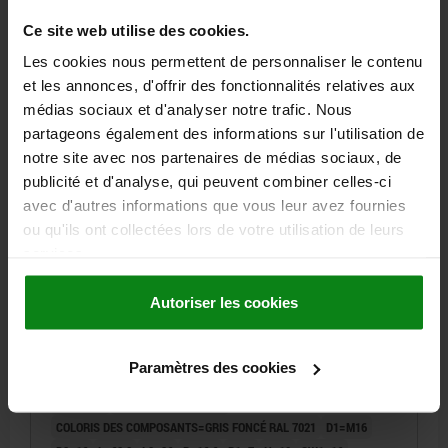
Ce site web utilise des cookies.
17,98 €
DÉTAILS
Les cookies nous permettent de personnaliser le contenu
hors TVA
hors frais d’envoi
et les annonces, d'offrir des fonctionnalités relatives aux
médias sociaux et d'analyser notre trafic. Nous
03099-22 C
partageons également des informations sur l'utilisation de
notre site avec nos partenaires de médias sociaux, de
publicité et d'analyse, qui peuvent combiner celles-ci
avec d'autres informations que vous leur avez fournies
ou qu'ils ont collectées lors de votre utilisation de leurs
services.
DOIGT INDEXAGE VERR. AVEC BUTÉE, GAUCHE, D=6,
Autoriser les cookies
M16, FORME:C AVEC DOUILLE FILETÉE/CAPU, ACIER
BRUNI, COMP:POLYPROPYLÈNE GRIS FONCÉ
RAL7021
Paramètres des cookies
DIAMÈTRE DU DOIGT D'INDEXAGE=6
LONGUEUR DE POIGNÉE=41,5
FORME=C
MODÈLE 2=À GAUCHE
COLORIS DES COMPOSANTS=GRIS FONCÉ RAL 7021
D1=M16