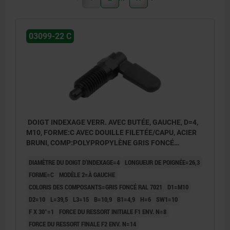
03099-22 C
DOIGT INDEXAGE VERR. AVEC BUTÉE, GAUCHE, D=4,
M10, FORME:C AVEC DOUILLE FILETÉE/CAPU, ACIER
BRUNI, COMP:POLYPROPYLÈNE GRIS FONCÉ
RAL7021
DIAMÈTRE DU DOIGT D'INDEXAGE=4
LONGUEUR DE POIGNÉE=26,3
FORME=C
MODÈLE 2=À GAUCHE
COLORIS DES COMPOSANTS=GRIS FONCÉ RAL 7021
D1=M10
D2=10
L=39,5
L3=15
B=10,9
B1=4,9
H=6
SW1=10
F X 30°=1
FORCE DU RESSORT INITIALE F1 ENV. N=8
FORCE DU RESSORT FINALE F2 ENV. N=14