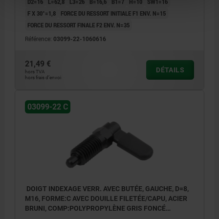
D2=16
L=62,8
L3=26
B=16,6
B1=7
H=10
SW1=16
F X 30°=1,8
FORCE DU RESSORT INITIALE F1 ENV. N=15
FORCE DU RESSORT FINALE F2 ENV. N=35
Référence:
03099-22-1060616
21,49 €
DÉTAILS
hors TVA
hors frais d’envoi
03099-22 C
DOIGT INDEXAGE VERR. AVEC BUTÉE, GAUCHE, D=8,
M16, FORME:C AVEC DOUILLE FILETÉE/CAPU, ACIER
BRUNI, COMP:POLYPROPYLÈNE GRIS FONCÉ
RAL7021