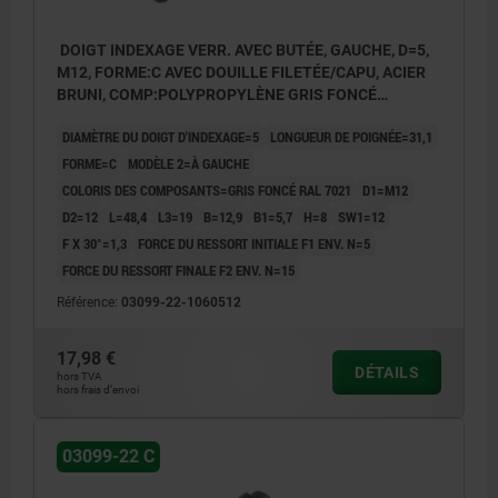
DOIGT INDEXAGE VERR. AVEC BUTÉE, GAUCHE, D=5,
M12, FORME:C AVEC DOUILLE FILETÉE/CAPU, ACIER
BRUNI, COMP:POLYPROPYLÈNE GRIS FONCÉ
RAL7021
DIAMÈTRE DU DOIGT D'INDEXAGE=5
LONGUEUR DE POIGNÉE=31,1
FORME=C
MODÈLE 2=À GAUCHE
COLORIS DES COMPOSANTS=GRIS FONCÉ RAL 7021
D1=M12
D2=12
L=48,4
L3=19
B=12,9
B1=5,7
H=8
SW1=12
F X 30°=1,3
FORCE DU RESSORT INITIALE F1 ENV. N=5
FORCE DU RESSORT FINALE F2 ENV. N=15
Référence:
03099-22-1060512
17,98 €
DÉTAILS
hors TVA
hors frais d’envoi
03099-22 C