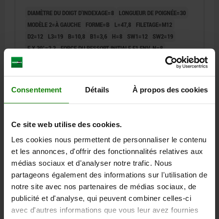
DIAMÈTRE DU DOIGT D'INDEXAGE=8
LONGUEUR DE POIGNÉE=30
MODÈLE 2=À GAUCHE
FORME=B
L=47,8
FILETAGE=M12
D2=12
L3=19
B=10,8
B1=3,6
H=8
SW1=12
SW2=19
F X 30°=2,3
FORCE DU RESSORT INITIALE F1 ENV. N=8
FORCE DU RESSORT FINALE F2 ENV. N=15
Référence:
03099-20-1050812
Consentement
Détails
À propos des cookies
16,97 €
DÉTAILS
hors TVA
hors frais d’envoi
Ce site web utilise des cookies.
Les cookies nous permettent de personnaliser le contenu
03099-20 BD
et les annonces, d'offrir des fonctionnalités relatives aux
médias sociaux et d'analyser notre trafic. Nous
partageons également des informations sur l'utilisation de
notre site avec nos partenaires de médias sociaux, de
publicité et d'analyse, qui peuvent combiner celles-ci
avec d'autres informations que vous leur avez fournies