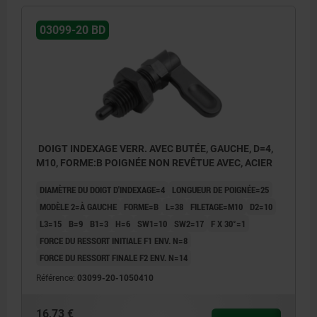
03099-20 BD
DOIGT INDEXAGE VERR. AVEC BUTÉE, GAUCHE, D=4,
M10, FORME:B POIGNÉE NON REVÊTUE AVEC, ACIER
DIAMÈTRE DU DOIGT D'INDEXAGE=4
LONGUEUR DE POIGNÉE=25
MODÈLE 2=À GAUCHE
FORME=B
L=38
FILETAGE=M10
D2=10
L3=15
B=9
B1=3
H=6
SW1=10
SW2=17
F X 30°=1
FORCE DU RESSORT INITIALE F1 ENV. N=8
FORCE DU RESSORT FINALE F2 ENV. N=14
Référence:
03099-20-1050410
1) Butée gauche
16,73 €