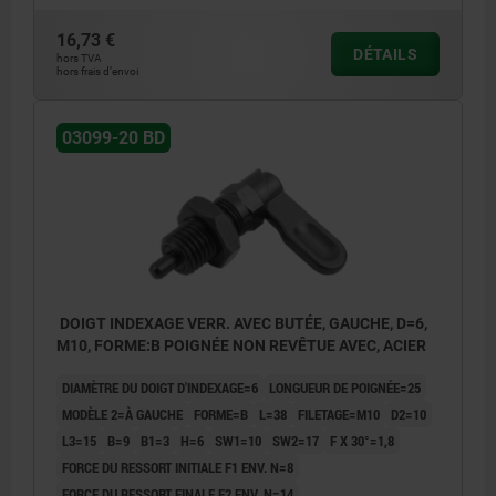
16,73 €
DÉTAILS
hors TVA
hors frais d’envoi
03099-20 BD
DOIGT INDEXAGE VERR. AVEC BUTÉE, GAUCHE, D=6,
M10, FORME:B POIGNÉE NON REVÊTUE AVEC, ACIER
DIAMÈTRE DU DOIGT D'INDEXAGE=6
LONGUEUR DE POIGNÉE=25
MODÈLE 2=À GAUCHE
FORME=B
L=38
FILETAGE=M10
D2=10
L3=15
B=9
B1=3
H=6
SW1=10
SW2=17
F X 30°=1,8
FORCE DU RESSORT INITIALE F1 ENV. N=8
FORCE DU RESSORT FINALE F2 ENV. N=14