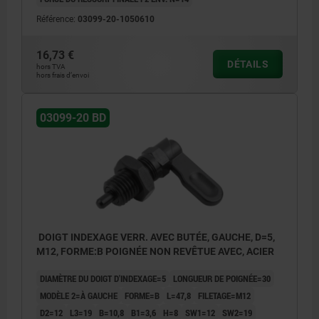
Référence:
03099-20-1050610
16,73 €
DÉTAILS
hors TVA
hors frais d’envoi
03099-20 BD
DOIGT INDEXAGE VERR. AVEC BUTÉE, GAUCHE, D=5,
M12, FORME:B POIGNÉE NON REVÊTUE AVEC, ACIER
DIAMÈTRE DU DOIGT D'INDEXAGE=5
LONGUEUR DE POIGNÉE=30
MODÈLE 2=À GAUCHE
FORME=B
L=47,8
FILETAGE=M12
D2=12
L3=19
B=10,8
B1=3,6
H=8
SW1=12
SW2=19