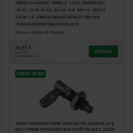
MODÈLE 2=À GAUCHE
FORME=B
L=47,8
FILETAGE=M12
D2=12
L3=19
B=10,8
B1=3,6
H=8
SW1=12
SW2=19
F X 30°=1,8
FORCE DU RESSORT INITIALE F1 ENV. N=8
FORCE DU RESSORT FINALE F2 ENV. N=15
Référence:
03099-20-1050612
16,97 €
DÉTAILS
hors TVA
hors frais d’envoi
03099-20 BD
DOIGT INDEXAGE VERR. AVEC BUTÉE, GAUCHE, D=8,
M12, FORME:B POIGNÉE NON REVÊTUE AVEC, ACIER