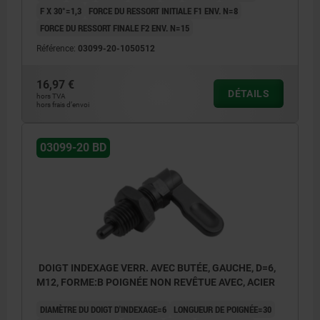
F X 30°=1,3
FORCE DU RESSORT INITIALE F1 ENV. N=8
FORCE DU RESSORT FINALE F2 ENV. N=15
Référence:
03099-20-1050512
16,97 €
DÉTAILS
hors TVA
hors frais d’envoi
03099-20 BD
DOIGT INDEXAGE VERR. AVEC BUTÉE, GAUCHE, D=6,
M12, FORME:B POIGNÉE NON REVÊTUE AVEC, ACIER
DIAMÈTRE DU DOIGT D'INDEXAGE=6
LONGUEUR DE POIGNÉE=30