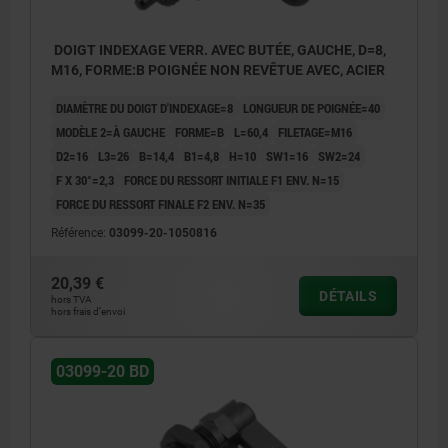
DOIGT INDEXAGE VERR. AVEC BUTÉE, GAUCHE, D=8,
M16, FORME:B POIGNÉE NON REVÊTUE AVEC, ACIER
DIAMÈTRE DU DOIGT D'INDEXAGE=8
LONGUEUR DE POIGNÉE=40
MODÈLE 2=À GAUCHE
FORME=B
L=60,4
FILETAGE=M16
D2=16
L3=26
B=14,4
B1=4,8
H=10
SW1=16
SW2=24
F X 30°=2,3
FORCE DU RESSORT INITIALE F1 ENV. N=15
FORCE DU RESSORT FINALE F2 ENV. N=35
Référence:
03099-20-1050816
20,39 €
DÉTAILS
hors TVA
hors frais d’envoi
03099-20 BD