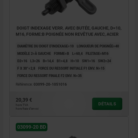
DOIGT INDEXAGE VERR. AVEC BUTÉE, GAUCHE, D=10,
M16, FORME:B POIGNÉE NON REVÊTUE AVEC, ACIER
DIAMÈTRE DU DOIGT D'INDEXAGE=10
LONGUEUR DE POIGNÉE=40
MODÈLE 2=À GAUCHE
FORME=B
L=60,4
FILETAGE=M16
D2=16
L3=26
B=14,4
B1=4,8
H=10
SW1=16
SW2=24
F X 30°=2,8
FORCE DU RESSORT INITIALE F1 ENV. N=15
FORCE DU RESSORT FINALE F2 ENV. N=35
Référence:
03099-20-1051016
20,39 €
DÉTAILS
hors TVA
hors frais d’envoi
03099-20 BD