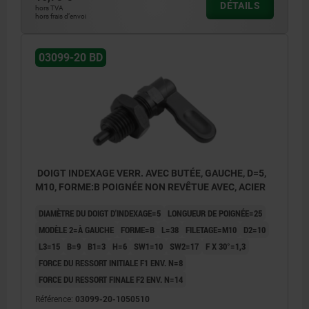
DÉTAILS
hors TVA
2) Butée droite
hors frais d’envoi
03099-20 BD
DOIGT INDEXAGE VERR. AVEC BUTÉE, GAUCHE, D=5,
M10, FORME:B POIGNÉE NON REVÊTUE AVEC, ACIER
DIAMÈTRE DU DOIGT D'INDEXAGE=5
LONGUEUR DE POIGNÉE=25
MODÈLE 2=À GAUCHE
FORME=B
L=38
FILETAGE=M10
D2=10
L3=15
B=9
B1=3
H=6
SW1=10
SW2=17
F X 30°=1,3
FORCE DU RESSORT INITIALE F1 ENV. N=8
FORCE DU RESSORT FINALE F2 ENV. N=14
Référence:
03099-20-1050510