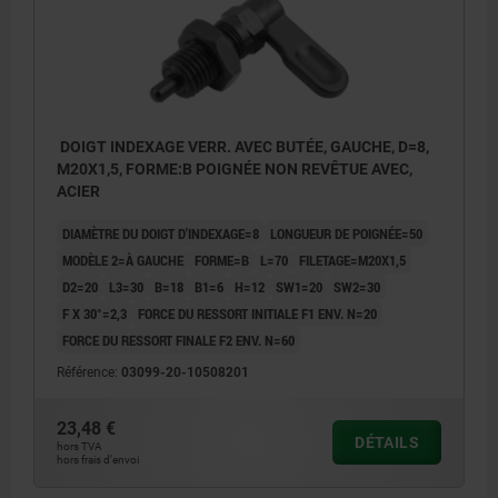
DOIGT INDEXAGE VERR. AVEC BUTÉE, GAUCHE, D=8,
M20X1,5, FORME:B POIGNÉE NON REVÊTUE AVEC,
ACIER
DIAMÈTRE DU DOIGT D'INDEXAGE=8
LONGUEUR DE POIGNÉE=50
MODÈLE 2=À GAUCHE
FORME=B
L=70
FILETAGE=M20X1,5
D2=20
L3=30
B=18
B1=6
H=12
SW1=20
SW2=30
F X 30°=2,3
FORCE DU RESSORT INITIALE F1 ENV. N=20
FORCE DU RESSORT FINALE F2 ENV. N=60
Référence:
03099-20-10508201
23,48 €
DÉTAILS
hors TVA
hors frais d’envoi