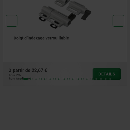
Doigts d'indexage verrouillables en Inox avec buté
à partir de
20,70 €
ILS
DÉT
hors TVA
hors frais d’envoi