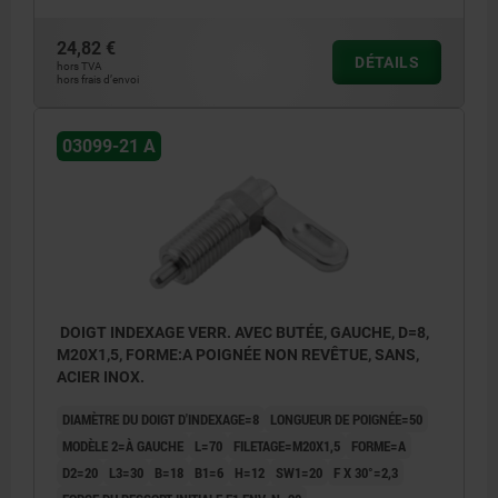
24,82 €
DÉTAILS
hors TVA
hors frais d’envoi
03099-21 A
DOIGT INDEXAGE VERR. AVEC BUTÉE, GAUCHE, D=8,
M20X1,5, FORME:A POIGNÉE NON REVÊTUE, SANS,
ACIER INOX.
DIAMÈTRE DU DOIGT D'INDEXAGE=8
LONGUEUR DE POIGNÉE=50
MODÈLE 2=À GAUCHE
L=70
FILETAGE=M20X1,5
FORME=A
D2=20
L3=30
B=18
B1=6
H=12
SW1=20
F X 30°=2,3