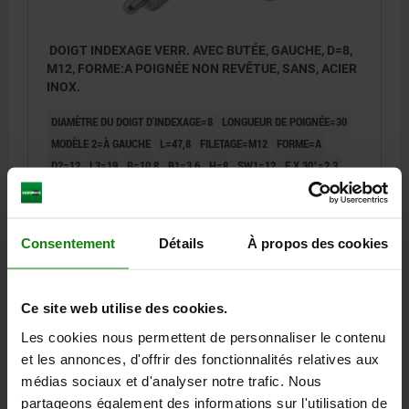
DOIGT INDEXAGE VERR. AVEC BUTÉE, GAUCHE, D=8,
M12, FORME:A POIGNÉE NON REVÊTUE, SANS, ACIER
INOX.
DIAMÈTRE DU DOIGT D'INDEXAGE=8
LONGUEUR DE POIGNÉE=30
MODÈLE 2=À GAUCHE
L=47,8
FILETAGE=M12
FORME=A
D2=12
L3=19
B=10,8
B1=3,6
H=8
SW1=12
F X 30°=2,3
FORCE DU RESSORT INITIALE F1 ENV. N=8
FORCE DU RESSORT FINALE F2 ENV. N=15
Référence:
03099-21-1040812
Consentement
Détails
À propos des cookies
22,59 €
DÉTAILS
hors TVA
Ce site web utilise des cookies.
hors frais d’envoi
Les cookies nous permettent de personnaliser le contenu
et les annonces, d'offrir des fonctionnalités relatives aux
03099-21 A
médias sociaux et d'analyser notre trafic. Nous
partageons également des informations sur l'utilisation de