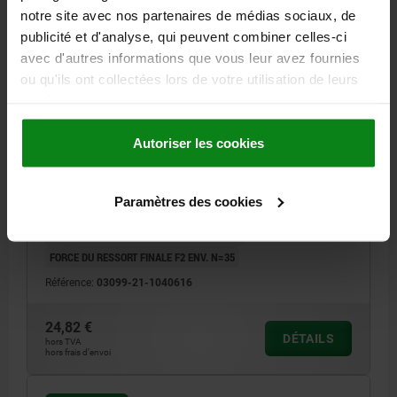
notre site avec nos partenaires de médias sociaux, de
publicité et d'analyse, qui peuvent combiner celles-ci
avec d'autres informations que vous leur avez fournies
ou qu'ils ont collectées lors de votre utilisation de leurs
services.
DOIGT INDEXAGE VERR. AVEC BUTÉE, GAUCHE, D=6,
M16, FORME:A POIGNÉE NON REVÊTUE, SANS, ACIER
INOX.
Autoriser les cookies
DIAMÈTRE DU DOIGT D'INDEXAGE=6
LONGUEUR DE POIGNÉE=40
MODÈLE 2=À GAUCHE
L=60,4
FILETAGE=M16
FORME=A
Paramètres des cookies
D2=16
L3=26
B=14,4
B1=4,8
H=10
SW1=16
F X 30°=1,8
FORCE DU RESSORT INITIALE F1 ENV. N=15
FORCE DU RESSORT FINALE F2 ENV. N=35
Référence:
03099-21-1040616
24,82 €
DÉTAILS
hors TVA
hors frais d’envoi