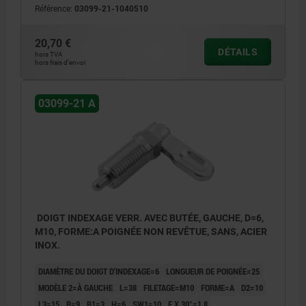
Référence:
03099-21-1040510
20,70 €
DÉTAILS
hors TVA
hors frais d’envoi
03099-21 A
DOIGT INDEXAGE VERR. AVEC BUTÉE, GAUCHE, D=6,
M10, FORME:A POIGNÉE NON REVÊTUE, SANS, ACIER
INOX.
DIAMÈTRE DU DOIGT D'INDEXAGE=6
LONGUEUR DE POIGNÉE=25
MODÈLE 2=À GAUCHE
L=38
FILETAGE=M10
FORME=A
D2=10
L3=15
B=9
B1=3
H=6
SW1=10
F X 30°=1,8