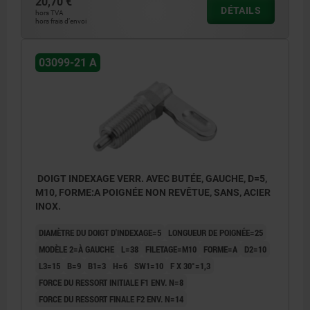
20,70 €
2) Butée droite
DÉTAILS
hors TVA
hors frais d’envoi
03099-21 A
DOIGT INDEXAGE VERR. AVEC BUTÉE, GAUCHE, D=5,
M10, FORME:A POIGNÉE NON REVÊTUE, SANS, ACIER
INOX.
DIAMÈTRE DU DOIGT D'INDEXAGE=5
LONGUEUR DE POIGNÉE=25
MODÈLE 2=À GAUCHE
L=38
FILETAGE=M10
FORME=A
D2=10
L3=15
B=9
B1=3
H=6
SW1=10
F X 30°=1,3
FORCE DU RESSORT INITIALE F1 ENV. N=8
FORCE DU RESSORT FINALE F2 ENV. N=14