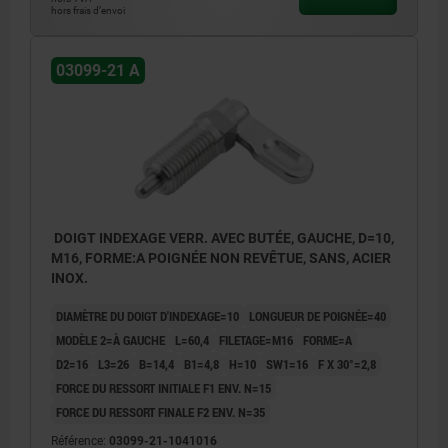
hors frais d’envoi
03099-21 A
DOIGT INDEXAGE VERR. AVEC BUTÉE, GAUCHE, D=10,
M16, FORME:A POIGNÉE NON REVÊTUE, SANS, ACIER
INOX.
DIAMÈTRE DU DOIGT D'INDEXAGE=10
LONGUEUR DE POIGNÉE=40
MODÈLE 2=À GAUCHE
L=60,4
FILETAGE=M16
FORME=A
D2=16
L3=26
B=14,4
B1=4,8
H=10
SW1=16
F X 30°=2,8
FORCE DU RESSORT INITIALE F1 ENV. N=15
FORCE DU RESSORT FINALE F2 ENV. N=35
Référence:
03099-21-1041016