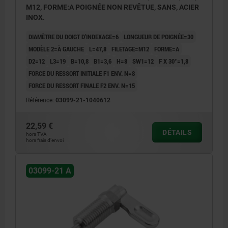
M12, FORME:A POIGNÉE NON REVÊTUE, SANS, ACIER
INOX.
DIAMÈTRE DU DOIGT D'INDEXAGE=6
LONGUEUR DE POIGNÉE=30
MODÈLE 2=À GAUCHE
L=47,8
FILETAGE=M12
FORME=A
D2=12
L3=19
B=10,8
B1=3,6
H=8
SW1=12
F X 30°=1,8
FORCE DU RESSORT INITIALE F1 ENV. N=8
FORCE DU RESSORT FINALE F2 ENV. N=15
Référence:
03099-21-1040612
22,59 €
DÉTAILS
hors TVA
hors frais d’envoi
03099-21 A