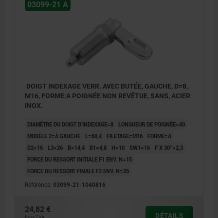
03099-21 A
DOIGT INDEXAGE VERR. AVEC BUTÉE, GAUCHE, D=8,
M16, FORME:A POIGNÉE NON REVÊTUE, SANS, ACIER
INOX.
DIAMÈTRE DU DOIGT D'INDEXAGE=8
LONGUEUR DE POIGNÉE=40
MODÈLE 2=À GAUCHE
L=60,4
FILETAGE=M16
FORME=A
D2=16
L3=26
B=14,4
B1=4,8
H=10
SW1=16
F X 30°=2,3
FORCE DU RESSORT INITIALE F1 ENV. N=15
FORCE DU RESSORT FINALE F2 ENV. N=35
Référence:
03099-21-1040816
24,82 €
DÉTAILS
hors TVA