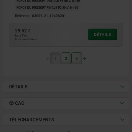
FORCE DU RESSORT INITIALE F1 ENV. N=20
FORCE DU RESSORT FINALE F2 ENV. N=60
Référence:
03099-21-10408201
29,52 €
DÉTAILS
hors TVA
hors frais d’envoi
1
2
3
DÉTAILS
CAO
TÉLÉCHARGEMENTS