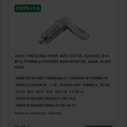
03099-21 A
DOIGT INDEXAGE VERR. AVEC BUTÉE, GAUCHE, D=4,
M10, FORME:A POIGNÉE NON REVÊTUE, SANS, ACIER
INOX.
DIAMÈTRE DU DOIGT D'INDEXAGE=4
LONGUEUR DE POIGNÉE=25
MODÈLE 2=À GAUCHE
L=38
FILETAGE=M10
FORME=A
D2=10
L3=15
B=9
B1=3
H=6
SW1=10
F X 30°=1
FORCE DU RESSORT INITIALE F1 ENV. N=8
FORCE DU RESSORT FINALE F2 ENV. N=14
Référence:
03099-21-1040410
1) Butée gauche