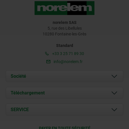
norelem SAS
5, rue des Libellules
10280 Fontaine-les-Grès
Standard
+33 3 25 71 89 30
info@norelem.fr
Société
À propos de nous
Téléchargement
Actualités
Documents
SERVICE
Contact
Conditions de livraison
PAYER EN TOUTE SÉCURITÉ