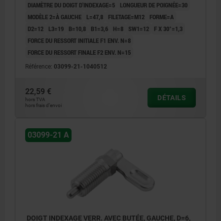
DIAMÈTRE DU DOIGT D'INDEXAGE=5
LONGUEUR DE POIGNÉE=30
MODÈLE 2=À GAUCHE
L=47,8
FILETAGE=M12
FORME=A
D2=12
L3=19
B=10,8
B1=3,6
H=8
SW1=12
F X 30°=1,3
FORCE DU RESSORT INITIALE F1 ENV. N=8
FORCE DU RESSORT FINALE F2 ENV. N=15
Référence:
03099-21-1040512
22,59 €
DÉTAILS
hors TVA
hors frais d’envoi
03099-21 A
DOIGT INDEXAGE VERR. AVEC BUTÉE, GAUCHE, D=6,