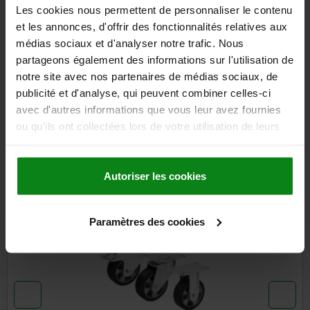
Les cookies nous permettent de personnaliser le contenu
DÉTAILS
et les annonces, d'offrir des fonctionnalités relatives aux
médias sociaux et d'analyser notre trafic. Nous
partageons également des informations sur l'utilisation de
CAO
notre site avec nos partenaires de médias sociaux, de
publicité et d'analyse, qui peuvent combiner celles-ci
TÉLÉCHARGEMENTS
avec d'autres informations que vous leur avez fournies
ou qu'ils ont collectées lors de votre utilisation de leurs
D'autres clients ont
services.
également acheté
Autoriser les cookies
NOUVEAU
95042 inch
Paramètres des cookies