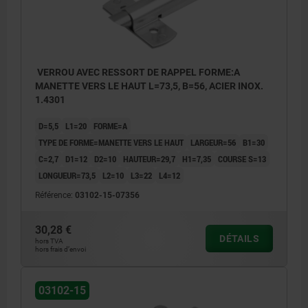
VERROU AVEC RESSORT DE RAPPEL FORME:A
MANETTE VERS LE HAUT L=73,5, B=56, ACIER INOX.
1.4301
D=5,5
L1=20
FORME=A
TYPE DE FORME=MANETTE VERS LE HAUT
LARGEUR=56
B1=30
C=2,7
D1=12
D2=10
HAUTEUR=29,7
H1=7,35
COURSE S=13
LONGUEUR=73,5
L2=10
L3=22
L4=12
Référence:
03102-15-07356
30,28 €
DÉTAILS
hors TVA
hors frais d’envoi
03102-15