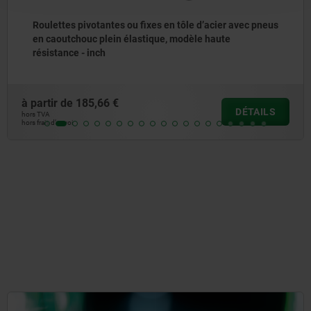
antes ou fixes en tôle d’acier avec pneus
Roulettes piv
plein élastique, modèle haute
en polyamide,
ch
66 €
à partir de
32,
DÉTAILS
hors TVA
hors frais d’envoi