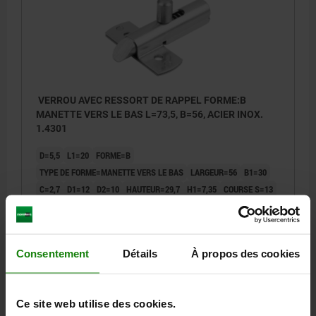
VERROU AVEC RESSORT DE RAPPEL FORME:B
MANETTE VERS LE BAS L=73,5, B=56, ACIER INOX.
1.4301
D=5,5
L1=20
FORME=B
TYPE DE FORME=MANETTE VERS LE BAS
LARGEUR=56
B1=30
C=2,7
D1=12
D2=10
HAUTEUR=29,7
H1=7,35
COURSE S=13
LONGUEUR=73,5
L2=10
L3=22
L4=12
Référence:
03102-15-17356
Consentement
Détails
À propos des cookies
30,99 €
DÉTAILS
hors TVA
hors frais d’envoi
Ce site web utilise des cookies.