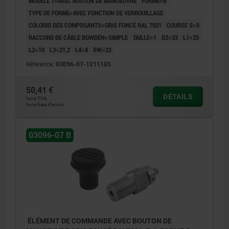
MODÈLE 1=AVEC BOUTON DE MANOEUVRE
FORME=B
TYPE DE FORME=AVEC FONCTION DE VERROUILLAGE
COLORIS DES COMPOSANTS=GRIS FONCÉ RAL 7021
COURSE S=5
RACCORD DE CÂBLE BOWDEN=SIMPLE
TAILLE=1
D2=33
L1=25
L2=10
L3=21,2
L4=8
SW=22
Référence:
03096-07-1211105
50,41 €
DÉTAILS
hors TVA
hors frais d’envoi
03096-07 B
ÉLÉMENT DE COMMANDE AVEC BOUTON DE