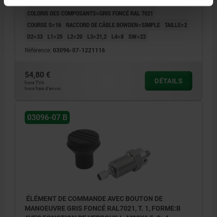
TYPE DE FORME=AVEC FONCTION DE VERROUILLAGE
COLORIS DES COMPOSANTS=GRIS FONCÉ RAL 7021
COURSE S=16
RACCORD DE CÂBLE BOWDEN=SIMPLE
TAILLE=2
D2=33
L1=25
L2=20
L3=21,2
L4=8
SW=22
Référence:
03096-07-1221116
54,80 €
DÉTAILS
hors TVA
hors frais d’envoi
03096-07 B
ÉLÉMENT DE COMMANDE AVEC BOUTON DE
MANOEUVRE GRIS FONCÉ RAL7021, T. 1, FORME:B