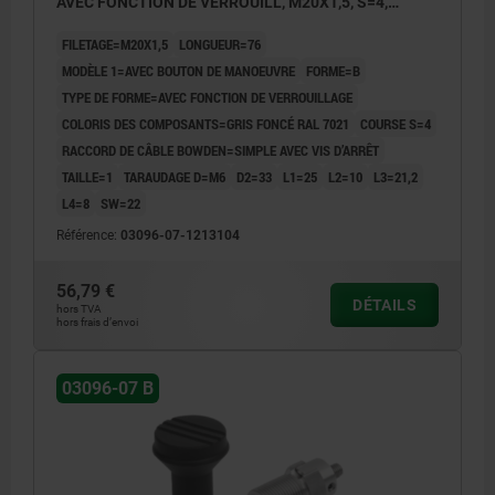
AVEC FONCTION DE VERROUILL, M20X1,5, S=4,
EINFACH MIT STELLSCHRAUBE, L=76, ACIER INOX.,
FILETAGE=M20X1,5
LONGUEUR=76
COMP:THERMOPLASTIQUE
MODÈLE 1=AVEC BOUTON DE MANOEUVRE
FORME=B
TYPE DE FORME=AVEC FONCTION DE VERROUILLAGE
COLORIS DES COMPOSANTS=GRIS FONCÉ RAL 7021
COURSE S=4
RACCORD DE CÂBLE BOWDEN=SIMPLE AVEC VIS D’ARRÊT
TAILLE=1
TARAUDAGE D=M6
D2=33
L1=25
L2=10
L3=21,2
L4=8
SW=22
Référence:
03096-07-1213104
56,79 €
DÉTAILS
hors TVA
hors frais d’envoi
03096-07 B