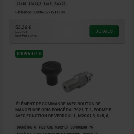
L2=10
L3=21,2
L4=8
SW=22
Référence:
03096-07-1211104
1) Raccord de câble Bowden simple
2) Raccord de câble Bowden double
53,36 €
DÉTAILS
3) Raccord de câble Bowden simple avec vis
hors TVA
hors frais d’envoi
d’arrêt
03096-07 B
ÉLÉMENT DE COMMANDE AVEC BOUTON DE
MANOEUVRE GRIS FONCÉ RAL7021, T. 1, FORME:B
AVEC FONCTION DE VERROUILL, M20X1,5, S=5, 6,
EINFACH, L=76, ACIER INOX.,
DIAMÈTRE=6
FILETAGE=M20X1,5
LONGUEUR=76
COMP:THERMOPLASTIQUE