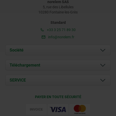
norelem SAS
5, rue des Libellules
10280 Fontaine-les-Grès
Standard
+33 3 25 71 89 30
info@norelem.fr
Société
À propos de nous
Téléchargement
Actualités
Documents
SERVICE
Contact
Conditions de livraison
PAYER EN TOUTE SÉCURITÉ
Certification