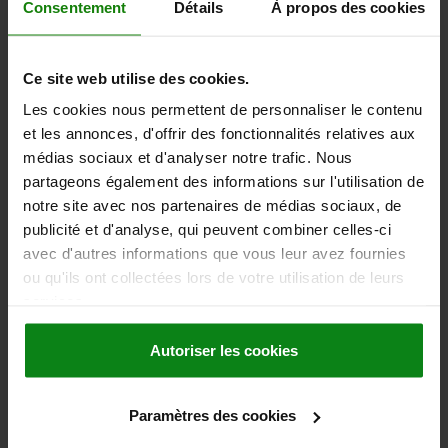
Consentement
Détails
À propos des cookies
Référence:
03096-07-1221112
57,53 €
Ce site web utilise des cookies.
DÉTAILS
hors TVA
hors frais d’envoi
Les cookies nous permettent de personnaliser le contenu
et les annonces, d'offrir des fonctionnalités relatives aux
03096-07 B
médias sociaux et d'analyser notre trafic. Nous
partageons également des informations sur l'utilisation de
notre site avec nos partenaires de médias sociaux, de
publicité et d'analyse, qui peuvent combiner celles-ci
avec d'autres informations que vous leur avez fournies
ou qu'ils ont collectées lors de votre utilisation de leurs
services.
ÉLÉMENT DE COMMANDE AVEC BOUTON DE
MANOEUVRE GRIS FONCÉ RAL7021, T. 2, FORME:B
Autoriser les cookies
AVEC FONCTION DE VERROUILL, M20X1,5, S=16, 6,
EINFACH, L=86, ACIER INOX.,
DIAMÈTRE=6
FILETAGE=M20X1,5
LONGUEUR=86
COMP:THERMOPLASTIQUE
Paramètres des cookies
MODÈLE 1=AVEC BOUTON DE MANOEUVRE
FORME=B