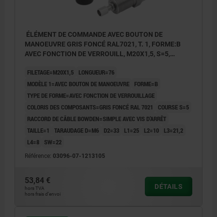
ÉLÉMENT DE COMMANDE AVEC BOUTON DE
MANOEUVRE GRIS FONCÉ RAL7021, T. 1, FORME:B
AVEC FONCTION DE VERROUILL, M20X1,5, S=5,
EINFACH MIT STELLSCHRAUBE, L=76, ACIER INOX.,
FILETAGE=M20X1,5
LONGUEUR=76
COMP:THERMOPLASTIQUE
MODÈLE 1=AVEC BOUTON DE MANOEUVRE
FORME=B
TYPE DE FORME=AVEC FONCTION DE VERROUILLAGE
COLORIS DES COMPOSANTS=GRIS FONCÉ RAL 7021
COURSE S=5
RACCORD DE CÂBLE BOWDEN=SIMPLE AVEC VIS D’ARRÊT
TAILLE=1
TARAUDAGE D=M6
D2=33
L1=25
L2=10
L3=21,2
L4=8
SW=22
Référence:
03096-07-1213105
53,84 €
DÉTAILS
hors TVA
hors frais d’envoi