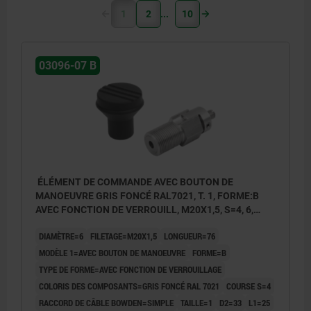
1
2
10
03096-07 B
ÉLÉMENT DE COMMANDE AVEC BOUTON DE
MANOEUVRE GRIS FONCÉ RAL7021, T. 1, FORME:B
AVEC FONCTION DE VERROUILL, M20X1,5, S=4, 6,
EINFACH, L=76, ACIER INOX.,
DIAMÈTRE=6
FILETAGE=M20X1,5
LONGUEUR=76
COMP:THERMOPLASTIQUE
MODÈLE 1=AVEC BOUTON DE MANOEUVRE
FORME=B
TYPE DE FORME=AVEC FONCTION DE VERROUILLAGE
COLORIS DES COMPOSANTS=GRIS FONCÉ RAL 7021
COURSE S=4
RACCORD DE CÂBLE BOWDEN=SIMPLE
TAILLE=1
D2=33
L1=25