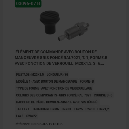
03096-07 B
ÉLÉMENT DE COMMANDE AVEC BOUTON DE
MANOEUVRE GRIS FONCÉ RAL7021, T. 1, FORME:B
AVEC FONCTION DE VERROUILL, M20X1,5, S=6,
EINFACH MIT STELLSCHRAUBE, L=76, ACIER INOX.,
FILETAGE=M20X1,5
LONGUEUR=76
COMP:THERMOPLASTIQUE
MODÈLE 1=AVEC BOUTON DE MANOEUVRE
FORME=B
TYPE DE FORME=AVEC FONCTION DE VERROUILLAGE
COLORIS DES COMPOSANTS=GRIS FONCÉ RAL 7021
COURSE S=6
RACCORD DE CÂBLE BOWDEN=SIMPLE AVEC VIS D’ARRÊT
TAILLE=1
TARAUDAGE D=M6
D2=33
L1=25
L2=10
L3=21,2
L4=8
SW=22
Référence:
03096-07-1213106