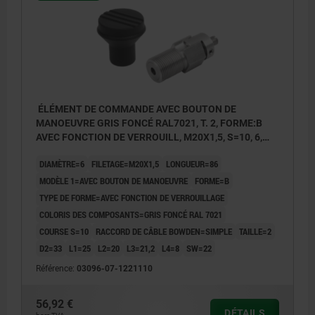
ÉLÉMENT DE COMMANDE AVEC BOUTON DE
MANOEUVRE GRIS FONCÉ RAL7021, T. 2, FORME:B
AVEC FONCTION DE VERROUILL, M20X1,5, S=10, 6,
EINFACH, L=86, ACIER INOX.,
DIAMÈTRE=6
FILETAGE=M20X1,5
LONGUEUR=86
COMP:THERMOPLASTIQUE
MODÈLE 1=AVEC BOUTON DE MANOEUVRE
FORME=B
TYPE DE FORME=AVEC FONCTION DE VERROUILLAGE
COLORIS DES COMPOSANTS=GRIS FONCÉ RAL 7021
COURSE S=10
RACCORD DE CÂBLE BOWDEN=SIMPLE
TAILLE=2
D2=33
L1=25
L2=20
L3=21,2
L4=8
SW=22
Référence:
03096-07-1221110
56,92 €
DÉTAILS