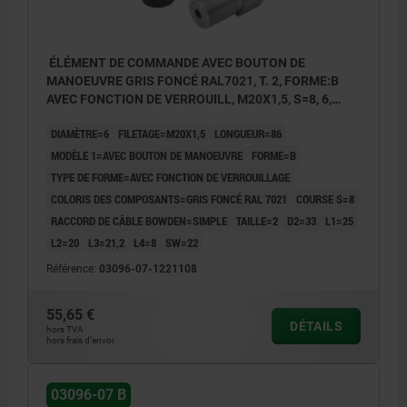
ÉLÉMENT DE COMMANDE AVEC BOUTON DE
MANOEUVRE GRIS FONCÉ RAL7021, T. 2, FORME:B
AVEC FONCTION DE VERROUILL, M20X1,5, S=8, 6,
EINFACH, L=86, ACIER INOX.,
DIAMÈTRE=6
FILETAGE=M20X1,5
LONGUEUR=86
COMP:THERMOPLASTIQUE
MODÈLE 1=AVEC BOUTON DE MANOEUVRE
FORME=B
TYPE DE FORME=AVEC FONCTION DE VERROUILLAGE
COLORIS DES COMPOSANTS=GRIS FONCÉ RAL 7021
COURSE S=8
RACCORD DE CÂBLE BOWDEN=SIMPLE
TAILLE=2
D2=33
L1=25
L2=20
L3=21,2
L4=8
SW=22
Référence:
03096-07-1221108
55,65 €
DÉTAILS
hors TVA
hors frais d’envoi
03096-07 B