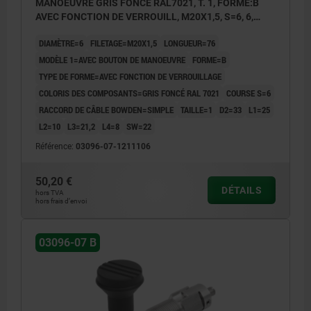
MANOEUVRE GRIS FONCÉ RAL7021, T. 1, FORME:B
AVEC FONCTION DE VERROUILL, M20X1,5, S=6, 6,
EINFACH, L=76, ACIER INOX.,
DIAMÈTRE=6
FILETAGE=M20X1,5
LONGUEUR=76
COMP:THERMOPLASTIQUE
MODÈLE 1=AVEC BOUTON DE MANOEUVRE
FORME=B
TYPE DE FORME=AVEC FONCTION DE VERROUILLAGE
COLORIS DES COMPOSANTS=GRIS FONCÉ RAL 7021
COURSE S=6
RACCORD DE CÂBLE BOWDEN=SIMPLE
TAILLE=1
D2=33
L1=25
L2=10
L3=21,2
L4=8
SW=22
Référence:
03096-07-1211106
50,20 €
DÉTAILS
hors TVA
hors frais d’envoi
03096-07 B