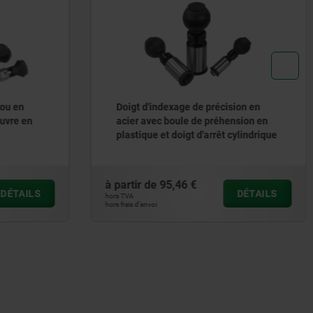
sion en
Doigt d'indexage en inox pour
nsion en
rondelles d'étanchéité Hygienic
cylindrique
USIT® avec bouton de manœuvre en
inox
à partir de
60,06 €
DÉTAILS
DÉTAILS
hors TVA
hors frais d’envoi