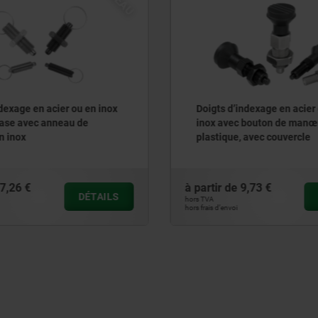
’indexage en acier ou en
Doigt d'indexage de préci
c bouton de manœuvre en
acier avec boule de préhe
e, avec couvercle
plastique et doigt d'arrêt 
e
9,73 €
à partir de
95,46 €
DÉTAILS
hors TVA
i
hors frais d’envoi