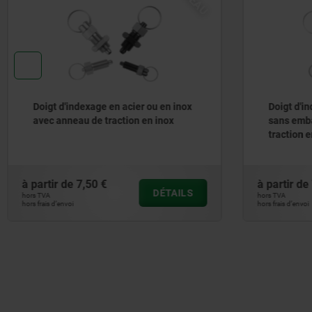
Doigt d'indexage en acier ou en inox
Doigts d
sans embase avec anneau de
inox ave
traction en inox
plastiqu
à partir de
7,26 €
à partir d
DÉTAILS
hors TVA
hors TVA
hors frais d’envoi
hors frais d’envo