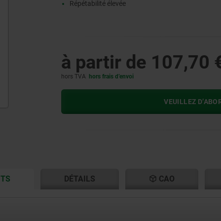
Répétabilité élevée
à partir de
107,70 
hors TVA
hors frais d’envoi
VEUILLEZ D’ABO
CURRENT
CURRENT
ITS
DÉTAILS
CAO
TAB:
TAB: