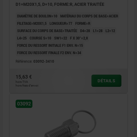
D1=M20X1,5, D=10, FORME:R, ACIER TRAITÉE
DIAMÈTRE DE BOULON=10
MATÉRIAU DU CORPS DE BASE=ACIER
FILETAGE=M20X1,5
LONGUEUR=77
FORME=R
SURFACE DU CORPS DE BASE=TRAITÉE
D4=28
L1=28
L2=12
L4=25
COURSE S=10
SW1=22
F X 30°=2,8
FORCE DU RESSORT INITIALE F1 ENV. N=15
FORCE DU RESSORT FINALE F2 ENV. N=34
Référence:
03092-3410
15,63 €
DÉTAILS
hors TVA
hors frais d’envoi
03092