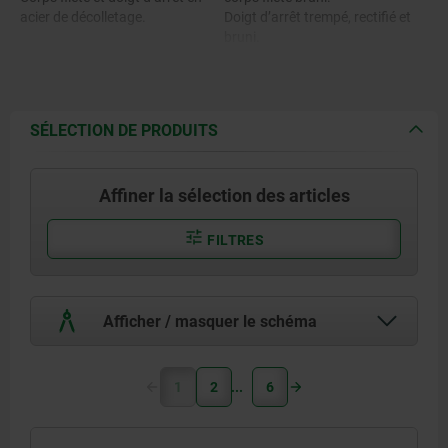
acier de décolletage.
Doigt d’arrêt trempé, rectifié et
bruni.
Modèle en inox :
Corps fileté 1.4305.
Modèle en inox :
Doigt d’arrêt trempé 1.4034.
corps fileté brut.
Doigt d’arrêt non trempé 1.4305.
Doigt d’arrêt trempé et rectifié,
SÉLECTION DE PRODUITS
brut.
Anneau 1.4310.
Doigt d’arrêt non trempé et non
rectifié, brut.
Affiner la sélection des articles
Anneau brut.
FILTRES
Afficher / masquer le schéma
1
2
6