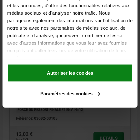
et les annonces, d'offrir des fonctionnalités relatives aux
médias sociaux et d'analyser notre trafic. Nous
partageons également des informations sur l'utilisation de
notre site avec nos partenaires de médias sociaux, de
publicité et d'analyse, qui peuvent combiner celles-ci
avec d'autres informations que vous leur avez fournies
DOIGT D'INDEXAGE SANS ENCOCHE D'ARRÊT T. 1
ou qu'ils ont collectées lors de votre utilisation de leurs
D1=M10X1, D=5, FORME:R, ACIER INOX. TRAITÉE
services.
DIAMÈTRE DE BOULON=5
MATÉRIAU DU CORPS DE BASE=ACIER INOXYDABLE
Autoriser les cookies
FILETAGE=M10X1
LONGUEUR=52
FORME=R
SURFACE DU CORPS DE BASE=TRAITÉE
D4=23
L1=17
L2=7
Paramètres des cookies
L4=15
COURSE S=5
SW1=13
F X 30°=1,3
FORCE DU RESSORT INITIALE F1 ENV. N=5
FORCE DU RESSORT FINALE F2 ENV. N=12
Référence:
03092-03105
12,02 €
DÉTAILS
hors TVA