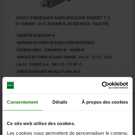
DOIGT D'INDEXAGE SANS ENCOCHE D'ARRÊT T. 0
D1=M08X1, D=4, FORME:R, ACIER INOX. TRAITÉE
DIAMÈTRE DE BOULON=4
MATÉRIAU DU CORPS DE BASE=ACIER INOXYDABLE
FILETAGE=M8X1
LONGUEUR=40
FORME=R
SURFACE DU CORPS DE BASE=TRAITÉE
D4=15
L1=15
L2=6
L4=13
COURSE S=4
SW1=10
F X 30°=1
FORCE DU RESSORT INITIALE F1 ENV. N=6
FORCE DU RESSORT FINALE F2 ENV. N=12
Référence:
03092-03004
Consentement
Détails
À propos des cookies
11,08 €
DÉTAILS
hors TVA
hors frais d’envoi
Ce site web utilise des cookies.
03092
Les cookies nous permettent de personnaliser le contenu