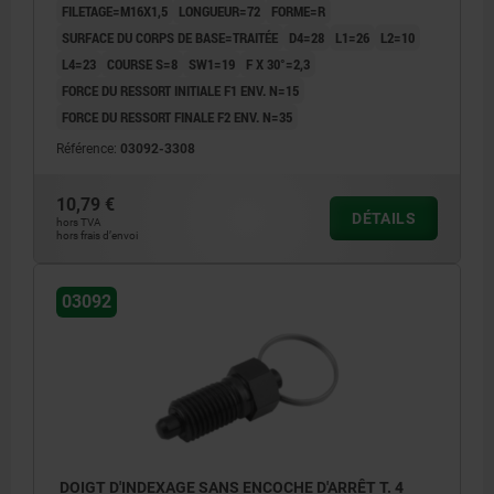
FILETAGE=M16X1,5
LONGUEUR=72
FORME=R
SURFACE DU CORPS DE BASE=TRAITÉE
D4=28
L1=26
L2=10
L4=23
COURSE S=8
SW1=19
F X 30°=2,3
FORCE DU RESSORT INITIALE F1 ENV. N=15
FORCE DU RESSORT FINALE F2 ENV. N=35
Référence:
03092-3308
10,79 €
DÉTAILS
hors TVA
hors frais d’envoi
03092
DOIGT D'INDEXAGE SANS ENCOCHE D'ARRÊT T. 4