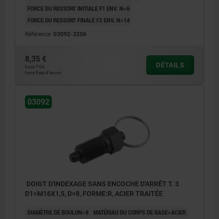
FORCE DU RESSORT INITIALE F1 ENV. N=6
FORCE DU RESSORT FINALE F2 ENV. N=14
Référence:
03092-3206
8,35 €
DÉTAILS
hors TVA
hors frais d’envoi
03092
DOIGT D'INDEXAGE SANS ENCOCHE D'ARRÊT T. 3
D1=M16X1,5, D=8, FORME:R, ACIER TRAITÉE
DIAMÈTRE DE BOULON=8
MATÉRIAU DU CORPS DE BASE=ACIER