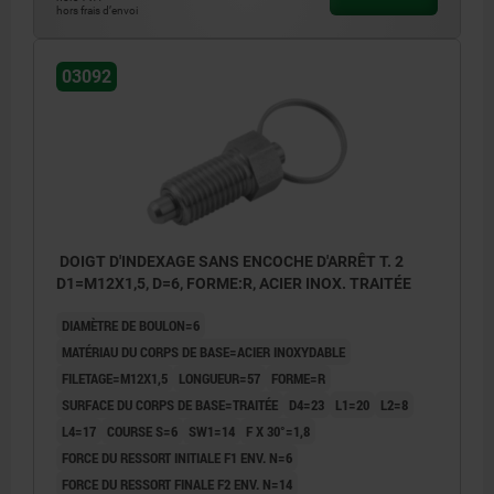
hors frais d’envoi
03092
DOIGT D'INDEXAGE SANS ENCOCHE D'ARRÊT T. 2
D1=M12X1,5, D=6, FORME:R, ACIER INOX. TRAITÉE
DIAMÈTRE DE BOULON=6
MATÉRIAU DU CORPS DE BASE=ACIER INOXYDABLE
FILETAGE=M12X1,5
LONGUEUR=57
FORME=R
SURFACE DU CORPS DE BASE=TRAITÉE
D4=23
L1=20
L2=8
L4=17
COURSE S=6
SW1=14
F X 30°=1,8
FORCE DU RESSORT INITIALE F1 ENV. N=6
FORCE DU RESSORT FINALE F2 ENV. N=14