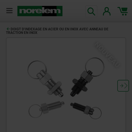
DOIGT D'INDEXAGE EN ACIER OU EN INOX AVEC ANNEAU DE
TRACTION EN INOX
NOUVEAU