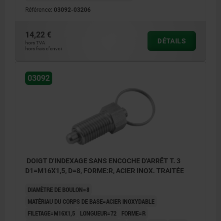
Référence:
03092-03206
14,22 €
DÉTAILS
hors TVA
hors frais d’envoi
03092
DOIGT D'INDEXAGE SANS ENCOCHE D'ARRÊT T. 3
D1=M16X1,5, D=8, FORME:R, ACIER INOX. TRAITÉE
DIAMÈTRE DE BOULON=8
MATÉRIAU DU CORPS DE BASE=ACIER INOXYDABLE
FILETAGE=M16X1,5
LONGUEUR=72
FORME=R