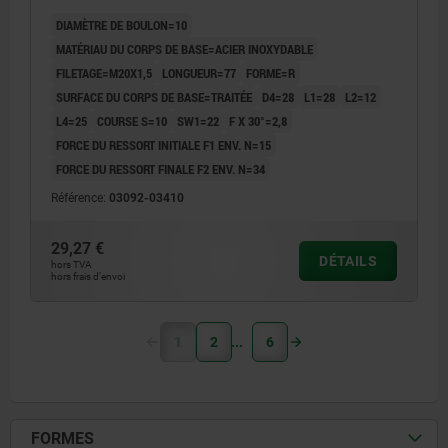
DIAMÈTRE DE BOULON=10
MATÉRIAU DU CORPS DE BASE=ACIER INOXYDABLE
FILETAGE=M20X1,5
LONGUEUR=77
FORME=R
SURFACE DU CORPS DE BASE=TRAITÉE
D4=28
L1=28
L2=12
L4=25
COURSE S=10
SW1=22
F X 30°=2,8
FORCE DU RESSORT INITIALE F1 ENV. N=15
FORCE DU RESSORT FINALE F2 ENV. N=34
Référence:
03092-03410
29,27 €
DÉTAILS
hors TVA
hors frais d’envoi
1
2
6
FORMES