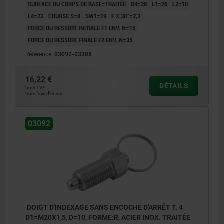
SURFACE DU CORPS DE BASE=TRAITÉE
D4=28
L1=26
L2=10
L4=23
COURSE S=8
SW1=19
F X 30°=2,3
FORCE DU RESSORT INITIALE F1 ENV. N=15
FORCE DU RESSORT FINALE F2 ENV. N=35
Référence:
03092-03308
16,22 €
DÉTAILS
hors TVA
hors frais d’envoi
03092
DOIGT D'INDEXAGE SANS ENCOCHE D'ARRÊT T. 4
D1=M20X1,5, D=10, FORME:R, ACIER INOX. TRAITÉE