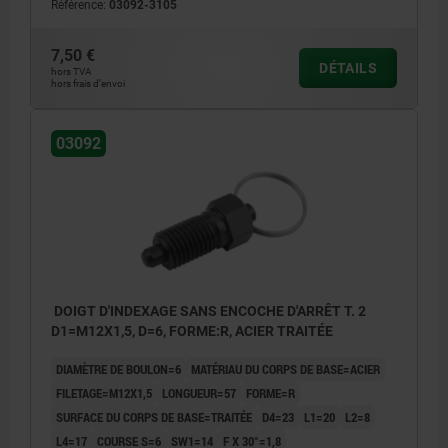
Référence:
03092-3105
7,50 €
DÉTAILS
hors TVA
hors frais d’envoi
03092
DOIGT D'INDEXAGE SANS ENCOCHE D'ARRÊT T. 2
D1=M12X1,5, D=6, FORME:R, ACIER TRAITÉE
DIAMÈTRE DE BOULON=6
MATÉRIAU DU CORPS DE BASE=ACIER
FILETAGE=M12X1,5
LONGUEUR=57
FORME=R
SURFACE DU CORPS DE BASE=TRAITÉE
D4=23
L1=20
L2=8
L4=17
COURSE S=6
SW1=14
F X 30°=1,8