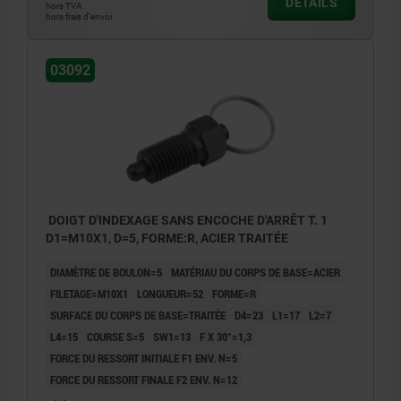
DÉTAILS
hors TVA
hors frais d’envoi
Forme S:sans encoche d’arrêt, avec contre-
écrou
03092
Forme V:avec encoche d'arrêt, sans contre-
écrou
Forme W:avec encoche d'arrêt, avec contre-
écrou
DOIGT D'INDEXAGE SANS ENCOCHE D'ARRÊT T. 1
D1=M10X1, D=5, FORME:R, ACIER TRAITÉE
DIAMÈTRE DE BOULON=5
MATÉRIAU DU CORPS DE BASE=ACIER
FILETAGE=M10X1
LONGUEUR=52
FORME=R
SURFACE DU CORPS DE BASE=TRAITÉE
D4=23
L1=17
L2=7
L4=15
COURSE S=5
SW1=13
F X 30°=1,3
FORCE DU RESSORT INITIALE F1 ENV. N=5
FORCE DU RESSORT FINALE F2 ENV. N=12