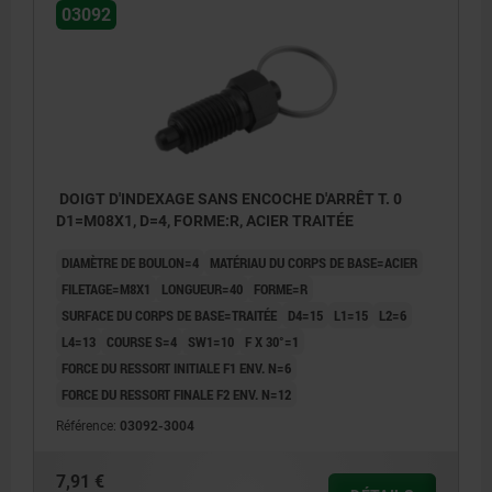
03092
DOIGT D'INDEXAGE SANS ENCOCHE D'ARRÊT T. 0
D1=M08X1, D=4, FORME:R, ACIER TRAITÉE
DIAMÈTRE DE BOULON=4
MATÉRIAU DU CORPS DE BASE=ACIER
FILETAGE=M8X1
LONGUEUR=40
FORME=R
SURFACE DU CORPS DE BASE=TRAITÉE
D4=15
L1=15
L2=6
L4=13
COURSE S=4
SW1=10
F X 30°=1
FORCE DU RESSORT INITIALE F1 ENV. N=6
FORCE DU RESSORT FINALE F2 ENV. N=12
Référence:
03092-3004
Forme R:sans encoche d’arrêt, sans contre-
7,91 €
écrou