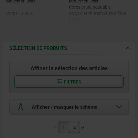
Modèle en acier :
Modèle en acier :
Corps bruni, soudable.
Corps 1.0403.
Doigt d’arrêt trempé, rectifié et
bruni.
Doigt d’arrêt en acier de
décolletage
Modèle en inox :
Corps brut et soudable.
Doigt d’arrêt trempé et rectifié,
SÉLECTION DE PRODUITS
brut.
Modèle en inox :
Doigt d’arrêt non trempé et non
rectifié, brut.
Affiner la sélection des articles
Corps 1.4301
Anneau brut.
Doigt d’arrêt trempé 1.4034
FILTRES
Doigt d’arrêt non trempé 1.4305
Afficher / masquer le schéma
Anneau 1.4310.
1
2