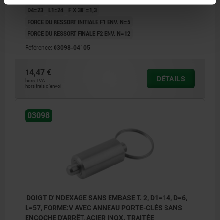
D4=23
L1=24
F X 30°=1,3
FORCE DU RESSORT INITIALE F1 ENV. N=5
FORCE DU RESSORT FINALE F2 ENV. N=12
Référence:
03098-04105
14,47 €
DÉTAILS
hors TVA
hors frais d’envoi
03098
DOIGT D'INDEXAGE SANS EMBASE T. 2, D1=14, D=6,
L=57, FORME:V AVEC ANNEAU PORTE-CLÉS SANS
ENCOCHE D'ARRÊT, ACIER INOX. TRAITÉE