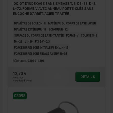
DOIGT D'INDEXAGE SANS EMBASE T. 3, D1=18, D=8,
L=72, FORME:V AVEC ANNEAU PORTE-CLÉS SANS
ENCOCHE D'ARRÊT, ACIER TRAITÉE
DIAMÈTRE DE BOULON=8
MATÉRIAU DU CORPS DE BASE=ACIER
DIAMÈTRE EXTÉRIEUR=18
LONGUEUR=72
SURFACE DU CORPS DE BASE=TRAITÉE
FORME=V
COURSE S=8
D4=28
L1=36
F X 30°=2,3
FORCE DU RESSORT INITIALE F1 ENV. N=15
FORCE DU RESSORT FINALE F2 ENV. N=35
Référence:
03098-4308
12,70 €
DÉTAILS
hors TVA
hors frais d’envoi
03098