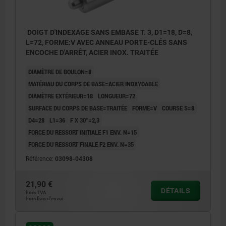
DOIGT D'INDEXAGE SANS EMBASE T. 3, D1=18, D=8,
L=72, FORME:V AVEC ANNEAU PORTE-CLÉS SANS
ENCOCHE D'ARRÊT, ACIER INOX. TRAITÉE
DIAMÈTRE DE BOULON=8
MATÉRIAU DU CORPS DE BASE=ACIER INOXYDABLE
DIAMÈTRE EXTÉRIEUR=18
LONGUEUR=72
SURFACE DU CORPS DE BASE=TRAITÉE
FORME=V
COURSE S=8
D4=28
L1=36
F X 30°=2,3
FORCE DU RESSORT INITIALE F1 ENV. N=15
FORCE DU RESSORT FINALE F2 ENV. N=35
Référence:
03098-04308
21,90 €
DÉTAILS
hors TVA
hors frais d’envoi