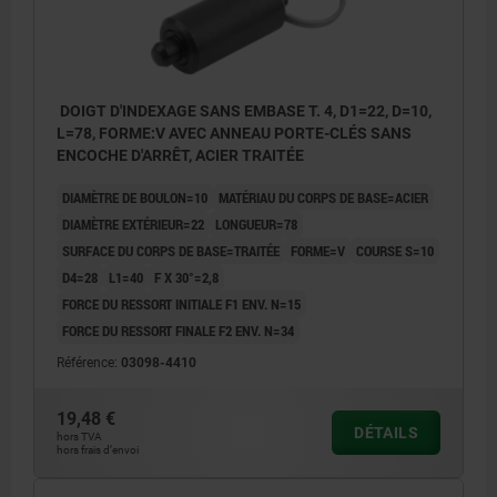
DOIGT D'INDEXAGE SANS EMBASE T. 4, D1=22, D=10,
L=78, FORME:V AVEC ANNEAU PORTE-CLÉS SANS
ENCOCHE D'ARRÊT, ACIER TRAITÉE
DIAMÈTRE DE BOULON=10
MATÉRIAU DU CORPS DE BASE=ACIER
DIAMÈTRE EXTÉRIEUR=22
LONGUEUR=78
SURFACE DU CORPS DE BASE=TRAITÉE
FORME=V
COURSE S=10
D4=28
L1=40
F X 30°=2,8
FORCE DU RESSORT INITIALE F1 ENV. N=15
FORCE DU RESSORT FINALE F2 ENV. N=34
Référence:
03098-4410
19,48 €
DÉTAILS
hors TVA
hors frais d’envoi