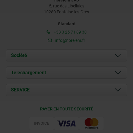
norelem SAS
5, rue des Libellules
10280 Fontaine-les-Grès
Standard
+33 3 25 71 89 30
info@norelem.fr
Société
À propos de nous
Téléchargement
Actualités
Documents
SERVICE
Contact
Conditions de livraison
PAYER EN TOUTE SÉCURITÉ
Certification