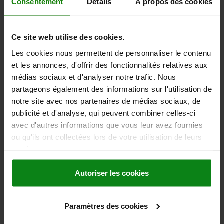
Consentement
Détails
À propos des cookies
15,17 €
DÉTAILS
hors TVA
hors frais d’envoi
Ce site web utilise des cookies.
Les cookies nous permettent de personnaliser le contenu
03098
et les annonces, d'offrir des fonctionnalités relatives aux
médias sociaux et d'analyser notre trafic. Nous
partageons également des informations sur l'utilisation de
notre site avec nos partenaires de médias sociaux, de
publicité et d'analyse, qui peuvent combiner celles-ci
avec d'autres informations que vous leur avez fournies
ou qu'ils ont collectées lors de votre utilisation de leurs
DOIGT D'INDEXAGE SANS EMBASE T. 1, D1=12, D=5,
services.
L=52, FORME:V AVEC ANNEAU PORTE-CLÉS SANS
ENCOCHE D'ARRÊT, ACIER INOX. TRAITÉE
Autoriser les cookies
DIAMÈTRE DE BOULON=5
MATÉRIAU DU CORPS DE BASE=ACIER INOXYDABLE
Paramètres des cookies
DIAMÈTRE EXTÉRIEUR=12
LONGUEUR=52
SURFACE DU CORPS DE BASE=TRAITÉE
FORME=V
COURSE S=5