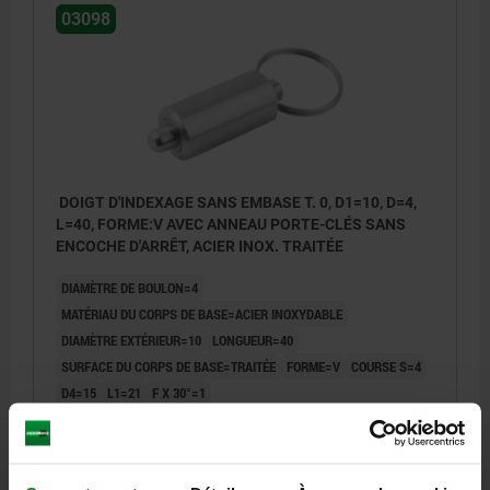
03098
DOIGT D'INDEXAGE SANS EMBASE T. 0, D1=10, D=4,
L=40, FORME:V AVEC ANNEAU PORTE-CLÉS SANS
ENCOCHE D'ARRÊT, ACIER INOX. TRAITÉE
DIAMÈTRE DE BOULON=4
MATÉRIAU DU CORPS DE BASE=ACIER INOXYDABLE
DIAMÈTRE EXTÉRIEUR=10
LONGUEUR=40
SURFACE DU CORPS DE BASE=TRAITÉE
FORME=V
COURSE S=4
D4=15
L1=21
F X 30°=1
FORCE DU RESSORT INITIALE F1 ENV. N=6
FORCE DU RESSORT FINALE F2 ENV. N=12
Référence:
03098-04004