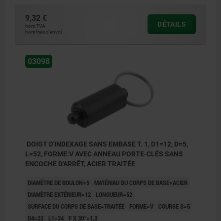
9,32 €
DÉTAILS
hors TVA
hors frais d’envoi
03098
DOIGT D'INDEXAGE SANS EMBASE T. 1, D1=12, D=5,
L=52, FORME:V AVEC ANNEAU PORTE-CLÉS SANS
ENCOCHE D'ARRÊT, ACIER TRAITÉE
DIAMÈTRE DE BOULON=5
MATÉRIAU DU CORPS DE BASE=ACIER
DIAMÈTRE EXTÉRIEUR=12
LONGUEUR=52
SURFACE DU CORPS DE BASE=TRAITÉE
FORME=V
COURSE S=5
D4=23
L1=24
F X 30°=1,3