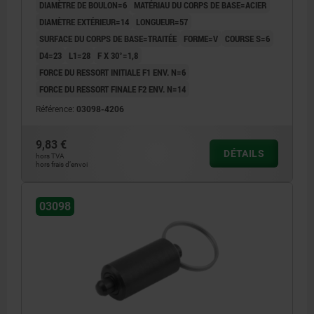
DIAMÈTRE DE BOULON=6
MATÉRIAU DU CORPS DE BASE=ACIER
DIAMÈTRE EXTÉRIEUR=14
LONGUEUR=57
SURFACE DU CORPS DE BASE=TRAITÉE
FORME=V
COURSE S=6
D4=23
L1=28
F X 30°=1,8
FORCE DU RESSORT INITIALE F1 ENV. N=6
FORCE DU RESSORT FINALE F2 ENV. N=14
Référence:
03098-4206
9,83 €
DÉTAILS
hors TVA
hors frais d’envoi
03098