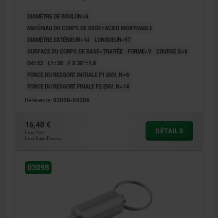
DIAMÈTRE DE BOULON=6
MATÉRIAU DU CORPS DE BASE=ACIER INOXYDABLE
DIAMÈTRE EXTÉRIEUR=14
LONGUEUR=57
SURFACE DU CORPS DE BASE=TRAITÉE
FORME=V
COURSE S=6
D4=23
L1=28
F X 30°=1,8
FORCE DU RESSORT INITIALE F1 ENV. N=6
FORCE DU RESSORT FINALE F2 ENV. N=14
Référence:
03098-04206
16,48 €
DÉTAILS
hors TVA
hors frais d’envoi
03098