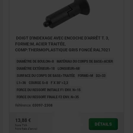
DOIGT D'INDEXAGE AVEC ENCOCHE D’ARRÊT T. 3,
FORME:M, ACIER TRAITÉE,
COMP:THERMOPLASTIQUE GRIS FONCÉ RAL7021
DIAMÈTRE DE BOULON=8
MATÉRIAU DU CORPS DE BASE=ACIER
DIAMÈTRE EXTÉRIEUR=18
LONGUEUR=68
SURFACE DU CORPS DE BASE=TRAITÉE
FORME=M
D2=33
L1=36
COURSE S=8
F X 30°=2,3
FORCE DU RESSORT INITIALE F1 ENV. N=15
FORCE DU RESSORT FINALE F2 ENV. N=35
Référence:
03097-2308
13,88 €
DÉTAILS
hors TVA
hors frais d’envoi