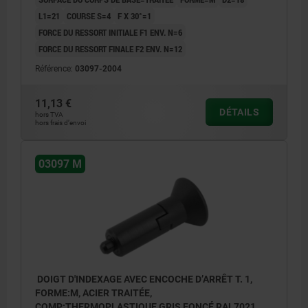
L1=21
COURSE S=4
F X 30°=1
FORCE DU RESSORT INITIALE F1 ENV. N=6
FORCE DU RESSORT FINALE F2 ENV. N=12
Référence:
03097-2004
11,13 €
DÉTAILS
hors TVA
hors frais d’envoi
03097 M
DOIGT D'INDEXAGE AVEC ENCOCHE D’ARRÊT T. 1,
FORME:M, ACIER TRAITÉE,
COMP:THERMOPLASTIQUE GRIS FONCÉ RAL7021