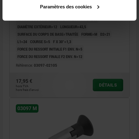
Paramètres des cookies
DIAMÈTRE DE BOULON=5
MATÉRIAU DU CORPS DE BASE=ACIER INOXYDABLE
DIAMÈTRE EXTÉRIEUR=12
LONGUEUR=43,5
SURFACE DU CORPS DE BASE=TRAITÉE
FORME=M
D2=21
L1=24
COURSE S=5
F X 30°=1,3
FORCE DU RESSORT INITIALE F1 ENV. N=5
FORCE DU RESSORT FINALE F2 ENV. N=12
Référence:
03097-02105
17,95 €
DÉTAILS
hors TVA
hors frais d’envoi
03097 M