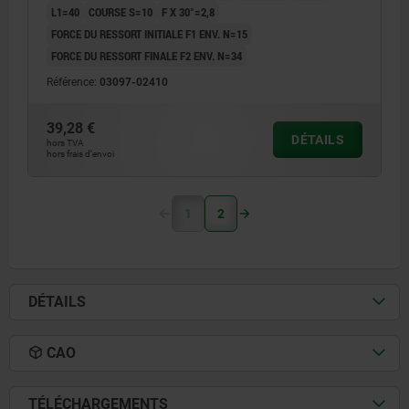
L1=40
COURSE S=10
F X 30°=2,8
FORCE DU RESSORT INITIALE F1 ENV. N=15
FORCE DU RESSORT FINALE F2 ENV. N=34
Référence:
03097-02410
39,28 €
DÉTAILS
hors TVA
hors frais d’envoi
1
2
DÉTAILS
CAO
TÉLÉCHARGEMENTS