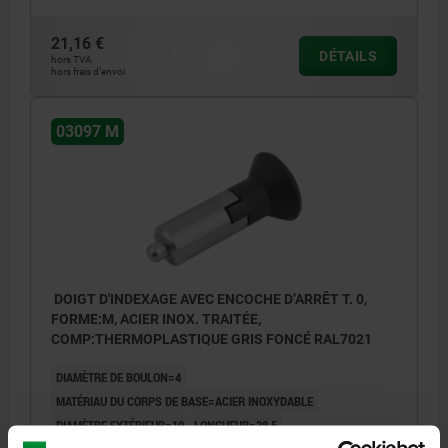
21,16 €
DÉTAILS
hors TVA
hors frais d’envoi
03097 M
DOIGT D'INDEXAGE AVEC ENCOCHE D’ARRÊT T. 0,
FORME:M, ACIER INOX. TRAITÉE,
COMP:THERMOPLASTIQUE GRIS FONCÉ RAL7021
DIAMÈTRE DE BOULON=4
MATÉRIAU DU CORPS DE BASE=ACIER INOXYDABLE
DIAMÈTRE EXTÉRIEUR=10
LONGUEUR=38,5