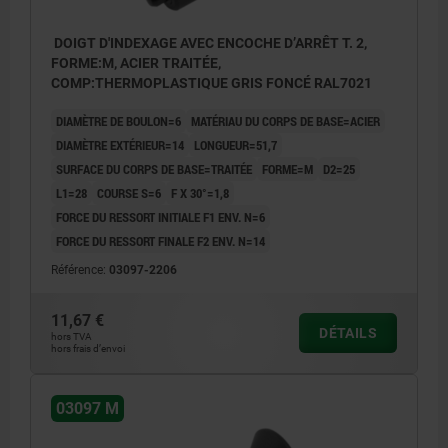
DOIGT D'INDEXAGE AVEC ENCOCHE D’ARRÊT T. 2,
FORME:M, ACIER TRAITÉE,
COMP:THERMOPLASTIQUE GRIS FONCÉ RAL7021
DIAMÈTRE DE BOULON=6
MATÉRIAU DU CORPS DE BASE=ACIER
DIAMÈTRE EXTÉRIEUR=14
LONGUEUR=51,7
SURFACE DU CORPS DE BASE=TRAITÉE
FORME=M
D2=25
L1=28
COURSE S=6
F X 30°=1,8
FORCE DU RESSORT INITIALE F1 ENV. N=6
FORCE DU RESSORT FINALE F2 ENV. N=14
Référence:
03097-2206
11,67 €
DÉTAILS
hors TVA
hors frais d’envoi
03097 M