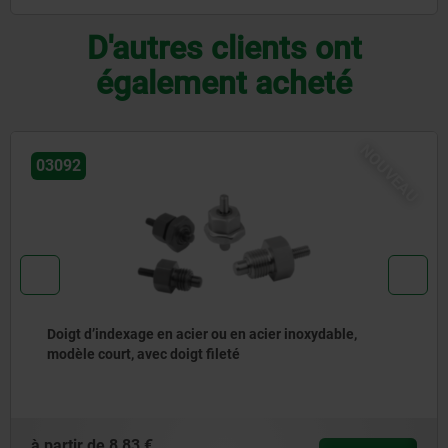
D'autres clients ont
également acheté
NOUVEAU
03092
Doigt d'indexage en acier ou en inox avec anneau de
traction en inox
à partir de
7,50 €