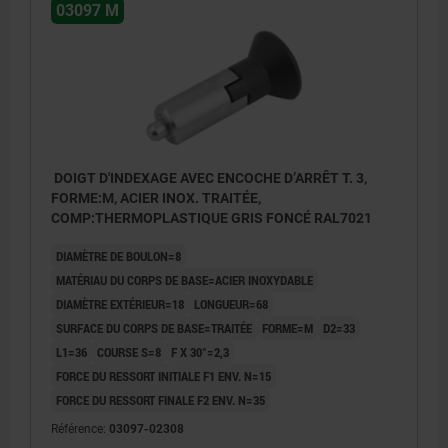
03097 M
DOIGT D'INDEXAGE AVEC ENCOCHE D’ARRÊT T. 3,
FORME:M, ACIER INOX. TRAITÉE,
COMP:THERMOPLASTIQUE GRIS FONCÉ RAL7021
DIAMÈTRE DE BOULON=8
MATÉRIAU DU CORPS DE BASE=ACIER INOXYDABLE
DIAMÈTRE EXTÉRIEUR=18
LONGUEUR=68
SURFACE DU CORPS DE BASE=TRAITÉE
FORME=M
D2=33
L1=36
COURSE S=8
F X 30°=2,3
FORCE DU RESSORT INITIALE F1 ENV. N=15
FORCE DU RESSORT FINALE F2 ENV. N=35
Référence:
03097-02308