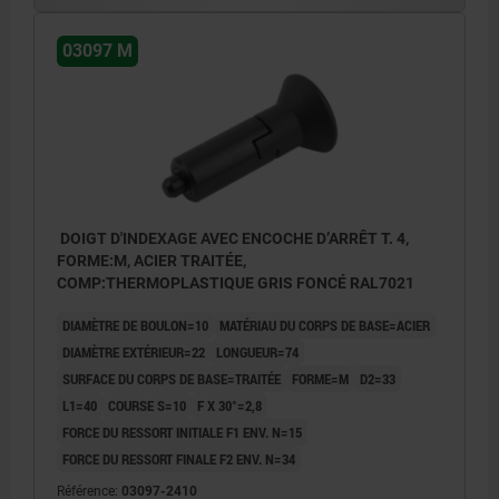
03097 M
DOIGT D'INDEXAGE AVEC ENCOCHE D’ARRÊT T. 4,
FORME:M, ACIER TRAITÉE,
COMP:THERMOPLASTIQUE GRIS FONCÉ RAL7021
DIAMÈTRE DE BOULON=10
MATÉRIAU DU CORPS DE BASE=ACIER
DIAMÈTRE EXTÉRIEUR=22
LONGUEUR=74
SURFACE DU CORPS DE BASE=TRAITÉE
FORME=M
D2=33
L1=40
COURSE S=10
F X 30°=2,8
FORCE DU RESSORT INITIALE F1 ENV. N=15
FORCE DU RESSORT FINALE F2 ENV. N=34
Référence:
03097-2410