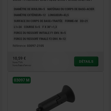
DIAMÈTRE DE BOULON=5
MATÉRIAU DU CORPS DE BASE=ACIER
DIAMÈTRE EXTÉRIEUR=12
LONGUEUR=43,5
SURFACE DU CORPS DE BASE=TRAITÉE
FORME=M
D2=21
L1=24
COURSE S=5
F X 30°=1,3
FORCE DU RESSORT INITIALE F1 ENV. N=5
FORCE DU RESSORT FINALE F2 ENV. N=12
Référence:
03097-2105
10,59 €
DÉTAILS
hors TVA
hors frais d’envoi
03097 M