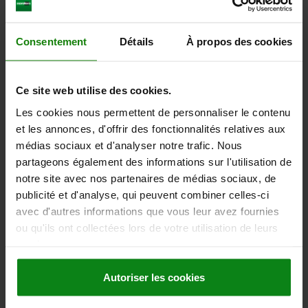
SURFACE DU CORPS DE BASE=TRAITÉE
FORME=M
D2=18
L1=21
COURSE S=4
F X 30°=1
FORCE DU RESSORT INITIALE F1 ENV. N=6
Consentement
Détails
À propos des cookies
FORCE DU RESSORT FINALE F2 ENV. N=12
Référence:
03097-02004
Ce site web utilise des cookies.
18,88 €
Les cookies nous permettent de personnaliser le contenu
DÉTAILS
hors TVA
hors frais d’envoi
et les annonces, d'offrir des fonctionnalités relatives aux
médias sociaux et d'analyser notre trafic. Nous
partageons également des informations sur l'utilisation de
03097 M
notre site avec nos partenaires de médias sociaux, de
publicité et d'analyse, qui peuvent combiner celles-ci
avec d'autres informations que vous leur avez fournies
ou qu'ils ont collectées lors de votre utilisation de leurs
services.
Autoriser les cookies
DOIGT D'INDEXAGE AVEC ENCOCHE D’ARRÊT T. 1,
FORME:M, ACIER INOX. TRAITÉE,
COMP:THERMOPLASTIQUE GRIS FONCÉ RAL7021