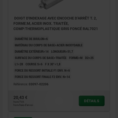
DOIGT D'INDEXAGE AVEC ENCOCHE D’ARRÊT T. 2,
FORME:M, ACIER INOX. TRAITÉE,
COMP:THERMOPLASTIQUE GRIS FONCÉ RAL7021
DIAMÈTRE DE BOULON=6
MATÉRIAU DU CORPS DE BASE=ACIER INOXYDABLE
DIAMÈTRE EXTÉRIEUR=14
LONGUEUR=51,7
SURFACE DU CORPS DE BASE=TRAITÉE
FORME=M
D2=25
L1=28
COURSE S=6
F X 30°=1,8
FORCE DU RESSORT INITIALE F1 ENV. N=6
FORCE DU RESSORT FINALE F2 ENV. N=14
Référence:
03097-02206
20,43 €
DÉTAILS
hors TVA
hors frais d’envoi