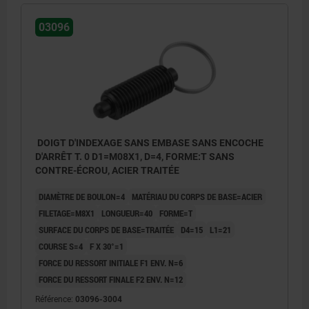
03096
DOIGT D'INDEXAGE SANS EMBASE SANS ENCOCHE
D'ARRÊT T. 0 D1=M08X1, D=4, FORME:T SANS
CONTRE-ÉCROU, ACIER TRAITÉE
DIAMÈTRE DE BOULON=4
MATÉRIAU DU CORPS DE BASE=ACIER
FILETAGE=M8X1
LONGUEUR=40
FORME=T
SURFACE DU CORPS DE BASE=TRAITÉE
D4=15
L1=21
COURSE S=4
F X 30°=1
FORCE DU RESSORT INITIALE F1 ENV. N=6
FORCE DU RESSORT FINALE F2 ENV. N=12
Référence:
03096-3004
Forme T:sans encoche d’arrêt, sans contre-