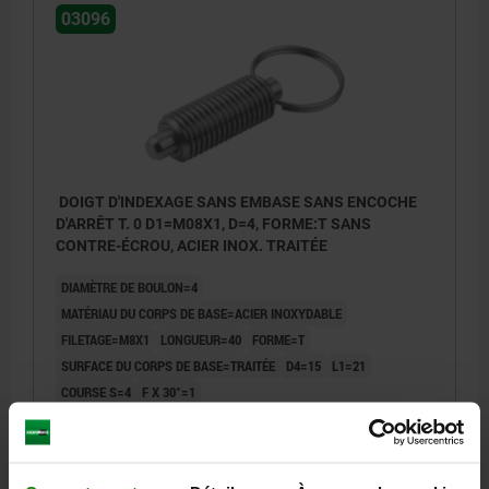
03096
DOIGT D'INDEXAGE SANS EMBASE SANS ENCOCHE
D'ARRÊT T. 0 D1=M08X1, D=4, FORME:T SANS
CONTRE-ÉCROU, ACIER INOX. TRAITÉE
DIAMÈTRE DE BOULON=4
MATÉRIAU DU CORPS DE BASE=ACIER INOXYDABLE
FILETAGE=M8X1
LONGUEUR=40
FORME=T
SURFACE DU CORPS DE BASE=TRAITÉE
D4=15
L1=21
COURSE S=4
F X 30°=1
FORCE DU RESSORT INITIALE F1 ENV. N=6
FORCE DU RESSORT FINALE F2 ENV. N=12
Référence:
03096-03004