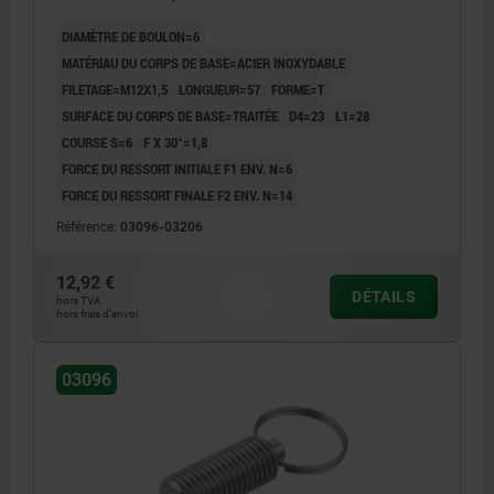
DIAMÈTRE DE BOULON=6
MATÉRIAU DU CORPS DE BASE=ACIER INOXYDABLE
FILETAGE=M12X1,5
LONGUEUR=57
FORME=T
SURFACE DU CORPS DE BASE=TRAITÉE
D4=23
L1=28
COURSE S=6
F X 30°=1,8
FORCE DU RESSORT INITIALE F1 ENV. N=6
FORCE DU RESSORT FINALE F2 ENV. N=14
Référence:
03096-03206
12,92 €
DÉTAILS
hors TVA
hors frais d’envoi
03096