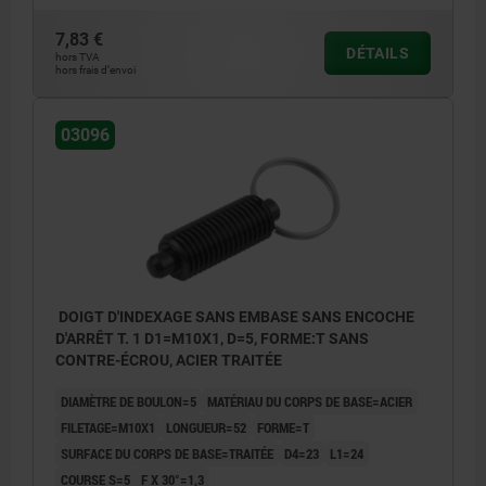
écrou
7,83 €
DÉTAILS
Forme U:sans encoche d’arrêt, avec contre-
hors TVA
hors frais d’envoi
écrou
Forme X:avec encoche d'arrêt, sans contre-
03096
écrou
Forme Y:avec encoche d'arrêt, avec contre-
écrou
DOIGT D'INDEXAGE SANS EMBASE SANS ENCOCHE
D'ARRÊT T. 1 D1=M10X1, D=5, FORME:T SANS
CONTRE-ÉCROU, ACIER TRAITÉE
DIAMÈTRE DE BOULON=5
MATÉRIAU DU CORPS DE BASE=ACIER
FILETAGE=M10X1
LONGUEUR=52
FORME=T
SURFACE DU CORPS DE BASE=TRAITÉE
D4=23
L1=24
COURSE S=5
F X 30°=1,3