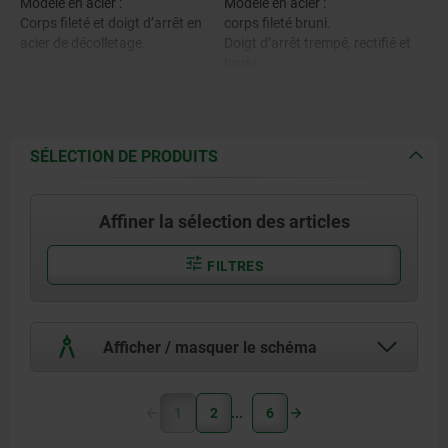
Modèle en acier :
Modèle en acier :
Corps fileté et doigt d’arrêt en
corps fileté bruni.
acier de décolletage.
Doigt d’arrêt trempé, rectifié et
bruni.
Modèle en inox :
Corps fileté 1.4305.
Modèle en inox :
Doigt d’arrêt trempé 1.4034.
corps fileté brut.
Doigt d’arrêt non trempé 1.4305.
Doigt d’arrêt trempé et rectifié,
SÉLECTION DE PRODUITS
brut.
Anneau 1.4310.
Doigt d’arrêt non trempé et non
rectifié, brut.
Affiner la sélection des articles
Anneau brut.
FILTRES
Afficher / masquer le schéma
1
2
6