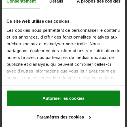
Consentement
Détails
À propos des cookies
12,47 €
DÉTAILS
hors TVA
hors frais d’envoi
Ce site web utilise des cookies.
Les cookies nous permettent de personnaliser le contenu
03096
et les annonces, d'offrir des fonctionnalités relatives aux
médias sociaux et d'analyser notre trafic. Nous
partageons également des informations sur l'utilisation de
notre site avec nos partenaires de médias sociaux, de
publicité et d'analyse, qui peuvent combiner celles-ci
avec d'autres informations que vous leur avez fournies
ou qu'ils ont collectées lors de votre utilisation de leurs
DOIGT D'INDEXAGE SANS EMBASE SANS ENCOCHE
services.
D'ARRÊT T. 1 D1=M10X1, D=5, FORME:T SANS
CONTRE-ÉCROU, ACIER INOX. TRAITÉE
Autoriser les cookies
DIAMÈTRE DE BOULON=5
MATÉRIAU DU CORPS DE BASE=ACIER INOXYDABLE
Paramètres des cookies
FILETAGE=M10X1
LONGUEUR=52
FORME=T
SURFACE DU CORPS DE BASE=TRAITÉE
D4=23
L1=24