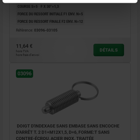
COURSE S=5
F X 30°=1,3
FORCE DU RESSORT INITIALE F1 ENV. N=5
FORCE DU RESSORT FINALE F2 ENV. N=12
Référence:
03096-03105
11,64 €
DÉTAILS
hors TVA
hors frais d’envoi
03096
DOIGT D'INDEXAGE SANS EMBASE SANS ENCOCHE
D'ARRÊT T. 2 D1=M12X1,5, D=6, FORME:T SANS
CONTRE-ÉCROU, ACIER INOX. TRAITÉE