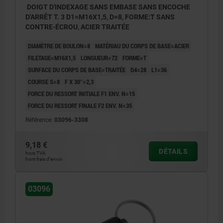
DOIGT D'INDEXAGE SANS EMBASE SANS ENCOCHE
D'ARRÊT T. 3 D1=M16X1,5, D=8, FORME:T SANS
CONTRE-ÉCROU, ACIER TRAITÉE
DIAMÈTRE DE BOULON=8
MATÉRIAU DU CORPS DE BASE=ACIER
FILETAGE=M16X1,5
LONGUEUR=72
FORME=T
SURFACE DU CORPS DE BASE=TRAITÉE
D4=28
L1=36
COURSE S=8
F X 30°=2,3
FORCE DU RESSORT INITIALE F1 ENV. N=15
FORCE DU RESSORT FINALE F2 ENV. N=35
Référence:
03096-3308
9,18 €
DÉTAILS
hors TVA
hors frais d’envoi
03096