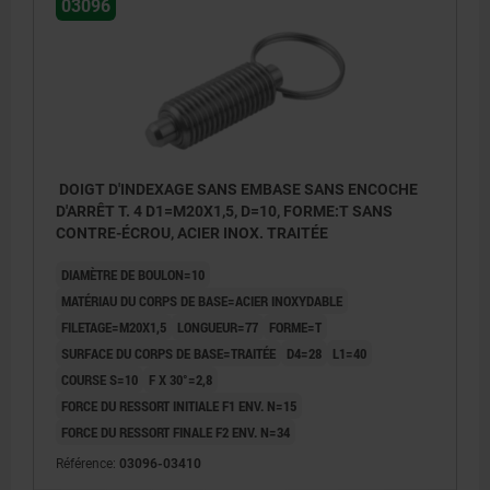
03096
DOIGT D'INDEXAGE SANS EMBASE SANS ENCOCHE
D'ARRÊT T. 4 D1=M20X1,5, D=10, FORME:T SANS
CONTRE-ÉCROU, ACIER INOX. TRAITÉE
DIAMÈTRE DE BOULON=10
MATÉRIAU DU CORPS DE BASE=ACIER INOXYDABLE
FILETAGE=M20X1,5
LONGUEUR=77
FORME=T
SURFACE DU CORPS DE BASE=TRAITÉE
D4=28
L1=40
COURSE S=10
F X 30°=2,8
FORCE DU RESSORT INITIALE F1 ENV. N=15
FORCE DU RESSORT FINALE F2 ENV. N=34
Référence:
03096-03410