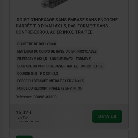
DOIGT D'INDEXAGE SANS EMBASE SANS ENCOCHE
D'ARRÊT T. 3 D1=M16X1,5, D=8, FORME:T SANS
CONTRE-ÉCROU, ACIER INOX. TRAITÉE
DIAMÈTRE DE BOULON=8
MATÉRIAU DU CORPS DE BASE=ACIER INOXYDABLE
FILETAGE=M16X1,5
LONGUEUR=72
FORME=T
SURFACE DU CORPS DE BASE=TRAITÉE
D4=28
L1=36
COURSE S=8
F X 30°=2,3
FORCE DU RESSORT INITIALE F1 ENV. N=15
FORCE DU RESSORT FINALE F2 ENV. N=35
Référence:
03096-03308
15,32 €
DÉTAILS
hors TVA
hors frais d’envoi