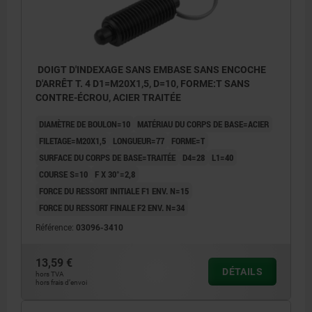
DOIGT D'INDEXAGE SANS EMBASE SANS ENCOCHE
D'ARRÊT T. 4 D1=M20X1,5, D=10, FORME:T SANS
CONTRE-ÉCROU, ACIER TRAITÉE
DIAMÈTRE DE BOULON=10
MATÉRIAU DU CORPS DE BASE=ACIER
FILETAGE=M20X1,5
LONGUEUR=77
FORME=T
SURFACE DU CORPS DE BASE=TRAITÉE
D4=28
L1=40
COURSE S=10
F X 30°=2,8
FORCE DU RESSORT INITIALE F1 ENV. N=15
FORCE DU RESSORT FINALE F2 ENV. N=34
Référence:
03096-3410
13,59 €
DÉTAILS
hors TVA
hors frais d’envoi