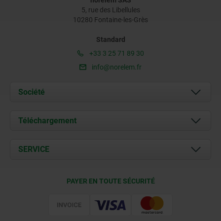
norelem SAS
5, rue des Libellules
10280 Fontaine-les-Grès
Standard
+33 3 25 71 89 30
info@norelem.fr
Société
À propos de nous
Téléchargement
Actualités
Documents
SERVICE
Contact
Conditions de livraison
PAYER EN TOUTE SÉCURITÉ
Certification