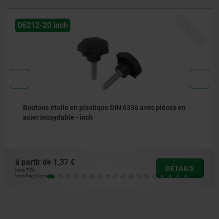
NOUVEAU
 inch
03089
étoile en plastique DIN 6336 avec pièces en
Doigt 
oxydable - inch
manœuv
de
1,37 €
à partir
DÉTAILS
hors TVA
i
hors frais d’e