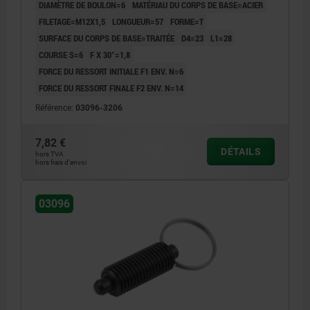
DIAMÈTRE DE BOULON=6
MATÉRIAU DU CORPS DE BASE=ACIER
FILETAGE=M12X1,5
LONGUEUR=57
FORME=T
SURFACE DU CORPS DE BASE=TRAITÉE
D4=23
L1=28
COURSE S=6
F X 30°=1,8
FORCE DU RESSORT INITIALE F1 ENV. N=6
FORCE DU RESSORT FINALE F2 ENV. N=14
Référence:
03096-3206
7,82 €
DÉTAILS
hors TVA
hors frais d’envoi
03096